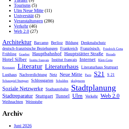
Theater
(9)
Tourisms
(5)
Ulm Neue Mitte
(11)
Universität
(2)
Veranstaltungen
(286)
Verkehr
(46)
Web 2.0
(27)
Architektur
Barcamp
Berlioz
Bildung
Denkmalschutz
deutsch-französische Beziehungen
Frankreich
Französisch.
Friedrich Cotta
Hauptbahnhof
Hauptstätter Straße
Frühling
Graeber
Horads
Hotel Silber
Internet
Institut français
Institu français
Klett-Cotta
Literatur
Literaturhaus
Literaturhaus Stuttgart
Kronauer
S21
Neue Mitte
Lusthaus
Nachverdichtung
Netz
S 21
Paris
Schlossgarten
Schauspiel Stuttgart
Schulden
skulpturen
Stadtplanung
Soziale Netzwerke
Stadtautobahn
Ulm
Web 2.0
Stadtreparatur
Stuttgart
Tunnel
Verkehr
Weihnachten
Weinstube
Archiv
Juni 2026