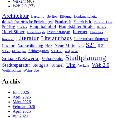
Verkehr
(46)
Web 2.0
(27)
Architektur
Barcamp
Berlioz
Bildung
Denkmalschutz
deutsch-französische Beziehungen
Frankreich
Französisch.
Friedrich Cotta
Hauptbahnhof
Hauptstätter Straße
Frühling
Graeber
Horads
Hotel Silber
Internet
Institut français
Institu français
Klett-Cotta
Literatur
Literaturhaus
Literaturhaus Stuttgart
Kronauer
S21
Neue Mitte
Lusthaus
Nachverdichtung
Netz
S 21
Paris
Schlossgarten
Schauspiel Stuttgart
Schulden
skulpturen
Stadtplanung
Soziale Netzwerke
Stadtautobahn
Ulm
Web 2.0
Stadtreparatur
Stuttgart
Tunnel
Verkehr
Weihnachten
Weinstube
Archiv
Juni 2026
April 2026
März 2026
Februar 2026
April 2025
Juli 2024