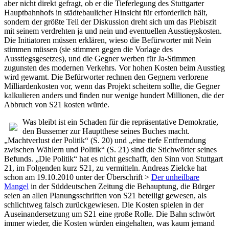
aber nicht direkt gefragt, ob er die Tieferlegung des Stuttgarter
Hauptbahnhofs in städtebaulicher Hinsicht für erforderlich hält,
sondern der größte Teil der Diskussion dreht sich um das Plebiszit
mit seinem verdrehten ja und nein und eventuellen Ausstiegskosten.
Die Initiatoren müssen erklären, wieso die Befürworter mit Nein
stimmen müssen (sie stimmen gegen die Vorlage des
Ausstiegsgesetzes), und die Gegner werben für Ja-Stimmen
zugunsten des modernen Verkehrs. Vor hohen Kosten beim Ausstieg
wird gewarnt. Die Befürworter rechnen den Gegnern verlorene
Milliardenkosten vor, wenn das Projekt scheitern sollte, die Gegner
kalkulieren anders und finden nur wenige hundert Millionen, die der
Abbruch von S21 kosten würde.
Was bleibt ist ein Schaden für die repräsentative Demokratie,
den Bussemer zur Hauptthese seines Buches macht.
„Machtverlust der Politik“ (S. 20) und „eine tiefe Entfremdung
zwischen Wählern und Politik“ (S. 21) sind die Stichwörter seines
Befunds. „Die Politik“ hat es nicht geschafft, den Sinn von Stuttgart
21, im Folgenden kurz S21, zu vermitteln. Andreas Zielcke hat
schon am 19.10.2010 unter der Überschrift >
Der unheilbare
Mangel
in der Süddeutschen Zeitung die Behauptung, die Bürger
seien an allen Planungsschriften von S21 beteiligt gewesen, als
schlichtweg falsch zurückgewiesen. Die Kosten spielen in der
Auseinandersetzung um S21 eine große Rolle. Die Bahn schwört
immer wieder, die Kosten würden eingehalten, was kaum jemand