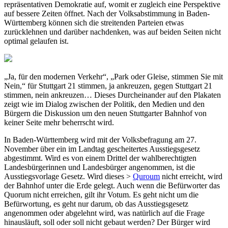
repräsentativen Demokratie auf, womit er zugleich eine Perspektive
auf bessere Zeiten öffnet. Nach der Volksabstimmung in Baden-
Württemberg können sich die streitenden Parteien etwas
zurücklehnen und darüber nachdenken, was auf beiden Seiten nicht
optimal gelaufen ist.
„Ja, für den modernen Verkehr“, „Park oder Gleise, stimmen Sie mit
Nein,“ für Stuttgart 21 stimmen, ja ankreuzen, gegen Stuttgart 21
stimmen, nein ankreuzen… Dieses Durcheinander auf den Plakaten
zeigt wie im Dialog zwischen der Politik, den Medien und den
Bürgern die Diskussion um den neuen Stuttgarter Bahnhof von
keiner Seite mehr beherrscht wird.
In Baden-Württemberg wird mit der Volksbefragung am 27.
November über ein im Landtag gescheitertes Ausstiegsgesetz
abgestimmt. Wird es von einem Drittel der wahlberechtigten
Landesbürgerinnen und Landesbürger angenommen, ist die
Ausstiegsvorlage Gesetz. Wird dieses >
Quroum
nicht erreicht, wird
der Bahnhof unter die Erde gelegt. Auch wenn die Befürworter das
Quorum nicht erreichen, gilt ihr Votum. Es geht nicht um die
Befürwortung, es geht nur darum, ob das Ausstiegsgesetz
angenommen oder abgelehnt wird, was natürlich auf die Frage
hinausläuft, soll oder soll nicht gebaut werden? Der Bürger wird