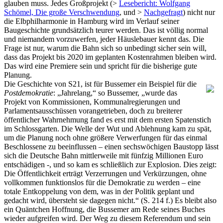
glauben muss. Jedes Großprojekt (>
Lesebericht: Wolfgang
Schömel, Die große Verschwendung
, und >
Nachgefragt
) nicht nur
die Elbphilharmonie in Hamburg wird im Verlauf seiner
Baugeschichte grundsätzlich teurer werden. Das ist völlig normal
und niemandem vorzuwerfen, jeder Häuslebauer kennt das. Die
Frage ist nur, warum die Bahn sich so unbedingt sicher sein will,
dass das Projekt bis 2020 im geplanten Kostenrahmen bleiben wird.
Das wird eine Premiere sein und spricht für die bisherige gute
Planung.
Die Geschichte von S21, ist für Bussemer ein Beispiel für die
Postdemokratie
: „Jahrelang,“ so Bussemer, „wurde das
Projekt von Kommissionen, Kommunalregierungen und
Parlamentsausschüssen vorangetrieben, doch zu breiterer
öffentlicher Wahrnehmung fand es erst mit dem ersten Spatenstich
im Schlossgarten. Die Welle der Wut und Ablehnung kam zu spät,
um die Planung noch ohne größere Verwerfungen für das einmal
Beschlossene zu beeinflussen – einen sechswöchigen Baustopp lässt
sich die Deutsche Bahn mittlerweile mit fünfzig Millionen Euro
entschädigen -, und so kam es schließlich zur Explosion. Dies zeigt:
Die Öffentlichkeit erträgt Verzerrungen und Verkürzungen, ohne
vollkommen funktionslos für die Demokratie zu werden – eine
totale Entkoppelung von dem, was in der Politik geplant und
gedacht wird, übersteht sie dagegen nicht.“ (S. 214 f.) Es bleibt also
ein Quäntchen Hoffnung, die Bussemer am Rede seines Buches
wieder aufgreifen wird. Der Weg zu diesem Referendum und sein