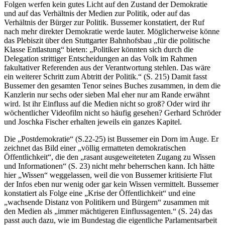
Folgen werfen kein gutes Licht auf den Zustand der Demokratie
und auf das Verhältnis der Medien zur Politik, oder auf das
Verhältnis der Bürger zur Politik. Bussemer konstatiert, der Ruf
nach mehr direkter Demokratie werde lauter. Möglicherweise könne
das Plebiszit über den Stuttgarter Bahnhofsbau „für die politische
Klasse Entlastung“ bieten: „Politiker könnten sich durch die
Delegation strittiger Entscheidungen an das Volk im Rahmen
fakultativer Referenden aus der Verantwortung stehlen. Das wäre
ein weiterer Schritt zum Abtritt der Politik.“ (S. 215) Damit fasst
Bussemer den gesamten Tenor seines Buches zusammen, in dem die
Kanzlerin nur sechs oder sieben Mal eher nur am Rande erwähnt
wird. Ist ihr Einfluss auf die Medien nicht so groß? Oder wird ihr
wöchentlicher Videofilm nicht so häufig gesehen? Gerhard Schröder
und Joschka Fischer erhalten jeweils ein ganzes Kapitel.
Die „Postdemokratie“ (S.22-25) ist Bussemer ein Dorn im Auge. Er
zeichnet das Bild einer „völlig ermatteten demokratischen
Öffentlichkeit“, die den „rasant ausgeweiteteten Zugang zu Wissen
und Informationen“ (S. 23) nicht mehr beherrschen kann. Ich hätte
hier „Wissen“ weggelassen, weil die von Bussemer kritisierte Flut
der Infos eben nur wenig oder gar kein Wissen vermittelt. Bussemer
konstatiert als Folge eine „Krise der Öffentlichkeit“ und eine
„wachsende Distanz von Politikern und Bürgern“ zusammen mit
den Medien als „immer mächtigeren Einflussagenten.“ (S. 24) das
passt auch dazu, wie im Bundestag die eigentliche Parlamentsarbeit