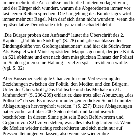
immer mehr in die Ausschüsse und in die Parteien verlagert wird,
und der Bürger sich wundert, warum die Abgeordneten immer vor
fast leeren Reihen sprechen. Die Umgehung des Bundestages wird
immer mehr zur Regel. Man darf sich dann nicht wundern, wenn die
repräsentative Demokratie nicht ganz unbeschadet bleibt.
„Die Bürger proben den Aufstand“ lautet die Überschrift des 2.
Kapitels. „Politik im Sinkflug“ (S. 28) und „die nachlassenden
Bindungskräfte von Großorganisationen“ sind hier die Stichwörter.
Als Beispiel wird Ministerpräsident Mappus genannt, der jede Kritik
an S21 ablehnte und erst nach dem missglückten Einsatz der Polizei
im Schlossgarten seine Haltung – viel zu spät – revidieren wollte.
(vgl. S. 32)
Aber Bussemer sieht gute Chancen für eine Verbesserung der
Beziehungen zwischen der Politik, den Medien und den Bürgern.
Unter der Überschrift „Das Politische und das Mediale im 21.
Jahrhundert“ (S. 236-239) erklärt er, dass trotz aller Abnutzung „das
Poltische“ da sei. Es müsse nur unter „einer dicken Schicht unnützer
Ablagerungen hervorgeholt werden.“ (S. 237) Diese Ablagerungen
hat er vorher auf über 200 Seiten detail- und kenntnisreich
beschrieben. In diesem Sinne gibt sein Buch Befürwortern und
Gegnern von S21 zu verstehen, was alles falsch gelaufen ist. Wenn
die Medien wieder richtig recherchieren und sich nicht nur auf
Pressemitteilungen verlassen, also wenn sie wieder ihre