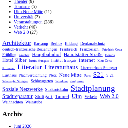
Theater
(9)
Tourisms
(5)
Ulm Neue Mitte
(11)
Universität
(2)
Veranstaltungen
(286)
Verkehr
(46)
Web 2.0
(27)
Architektur
Barcamp
Berlioz
Bildung
Denkmalschutz
deutsch-französische Beziehungen
Frankreich
Französisch.
Friedrich Cotta
Hauptbahnhof
Hauptstätter Straße
Frühling
Graeber
Horads
Hotel Silber
Internet
Institut français
Institu français
Klett-Cotta
Literatur
Literaturhaus
Literaturhaus Stuttgart
Kronauer
S21
Neue Mitte
Lusthaus
Nachverdichtung
Netz
S 21
Paris
Schlossgarten
Schauspiel Stuttgart
Schulden
skulpturen
Stadtplanung
Soziale Netzwerke
Stadtautobahn
Ulm
Web 2.0
Stadtreparatur
Stuttgart
Tunnel
Verkehr
Weihnachten
Weinstube
Archiv
Juni 2026