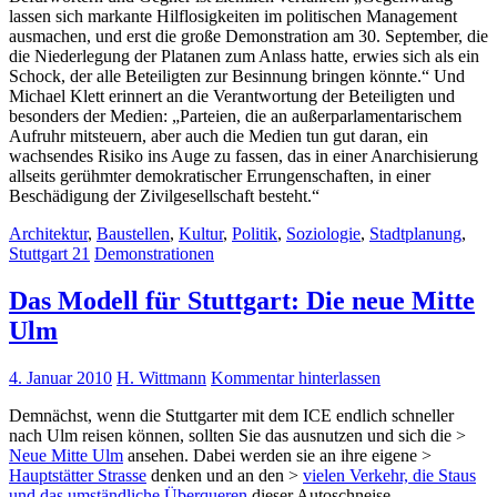
lassen sich markante Hilflosigkeiten im politischen Management
ausmachen, und erst die große Demonstration am 30. September, die
die Niederlegung der Platanen zum Anlass hatte, erwies sich als ein
Schock, der alle Beteiligten zur Besinnung bringen könnte.“ Und
Michael Klett erinnert an die Verantwortung der Beteiligten und
besonders der Medien: „Parteien, die an außerparlamentarischem
Aufruhr mitsteuern, aber auch die Medien tun gut daran, ein
wachsendes Risiko ins Auge zu fassen, das in einer Anarchisierung
allseits gerühmter demokratischer Errungenschaften, in einer
Beschädigung der Zivilgesellschaft besteht.“
Architektur
,
Baustellen
,
Kultur
,
Politik
,
Soziologie
,
Stadtplanung
,
Stuttgart 21
Demonstrationen
Das Modell für Stuttgart: Die neue Mitte
Ulm
4. Januar 2010
H. Wittmann
Kommentar hinterlassen
Demnächst, wenn die Stuttgarter mit dem ICE endlich schneller
nach Ulm reisen können, sollten Sie das ausnutzen und sich die >
Neue Mitte Ulm
ansehen. Dabei werden sie an ihre eigene >
Hauptstätter Strasse
denken und an den >
vielen Verkehr, die Staus
und das umständliche Überqueren
dieser Autoschneise.