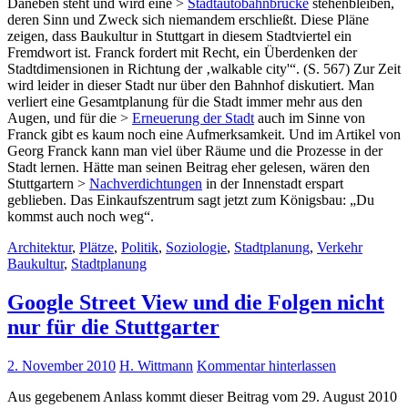
Daneben steht und wird eine >
Stadtautobahnbrücke
stehenbleiben,
deren Sinn und Zweck sich niemandem erschließt. Diese Pläne
zeigen, dass Baukultur in Stuttgart in diesem Stadtviertel ein
Fremdwort ist. Franck fordert mit Recht, ein Überdenken der
Stadtdimensionen in Richtung der ‚walkable city'“. (S. 567) Zur Zeit
wird leider in dieser Stadt nur über den Bahnhof diskutiert. Man
verliert eine Gesamtplanung für die Stadt immer mehr aus den
Augen, und für die >
Erneuerung der Stadt
auch im Sinne von
Franck gibt es kaum noch eine Aufmerksamkeit. Und im Artikel von
Georg Franck kann man viel über Räume und die Prozesse in der
Stadt lernen. Hätte man seinen Beitrag eher gelesen, wären den
Stuttgartern >
Nachverdichtungen
in der Innenstadt erspart
geblieben. Das Einkaufszentrum sagt jetzt zum Königsbau: „Du
kommst auch noch weg“.
Architektur
,
Plätze
,
Politik
,
Soziologie
,
Stadtplanung
,
Verkehr
Baukultur
,
Stadtplanung
Google Street View und die Folgen nicht
nur für die Stuttgarter
2. November 2010
H. Wittmann
Kommentar hinterlassen
Aus gegebenem Anlass kommt dieser Beitrag vom 29. August 2010