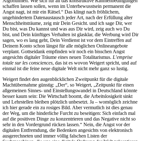
Algorithmen. Wie sich für all das konstruktive Rahmenbedingungen
schaffen lassen sollen, wenn im Unterbewusstsein permanent die
Angst nagt, ist mir ein Rätsel.“ Das klingt nach fröhlichem,
ungehindertem Datenaustausch jeder Art, nach der Erfüllung alter
Menschheitsträume, zeig mir Dein Gesicht. und ich sage Dir, wer
Du bist, was Du kannst und was aus Dir wird, zeig auch wo Du
bist, und Dein künftiges Verhalten ist glasklar, die Werbung wird Dir
sagen, wo es lang geht, Dein Verdienst ist vor dem Eintreffen auf
Deinem Konto schon längst für alle möglichen Onlineangebote
verplant. Gottseidank empfinden wir noch ein bisschen Angst
angesichts digitaler Träume eines neuen Totalitarismus.
L’emprise
totale sur les consciences
, das ist es wovon Weigert spricht, und auf
einmal ist die feine neue digitale Welt nicht mehr ganz so lustig.
Weigert findet den augenblicklichen Zweitpunkt für die digitale
Machtübernahme günstig: „Der“, so Weigert, „Zeitpunkt für einen
allgemeinen Sinnes- und Einstellungswandel in Deutschland könnte
besser kaum sein: Die Wirtschaft boomt, die Arbeitslosigkeit sinkt
und Lehrstellen bleiben plötzlich unbesetzt. Ja – womöglich zeichne
ich hier gerade ein zu rosiges Bild. Aber vermutlich ist dies genau
der Weg, um die hinderliche Furcht zu beseitigen: Sich einfach mal
auf die positiven Dinge zu konzentrieren und das Negative nicht so
sehr in den Vordergrund rücken lassen.“ Nein, die Angst vor der
digitalen Entfremdung, die Bedenken angesichts von elektronisch
ausgerechneten und immer völlig falschen Listen der