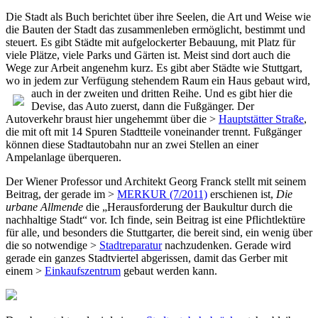
Die Stadt als Buch berichtet über ihre Seelen, die Art und Weise wie
die Bauten der Stadt das zusammenleben ermöglicht, bestimmt und
steuert. Es gibt Städte mit aufgelockerter Bebauung, mit Platz für
viele Plätze, viele Parks und Gärten ist. Meist sind dort auch die
Wege zur Arbeit angenehm kurz. Es gibt aber Städte wie Stuttgart,
wo in jedem zur Verfügung stehendem Raum ein Haus gebaut wird,
auch in der zweiten und dritten Reihe. Und es gibt hier die
Devise, das Auto zuerst, dann die Fußgänger. Der
Autoverkehr braust hier ungehemmt über die >
Hauptstätter Straße
,
die mit oft mit 14 Spuren Stadtteile voneinander trennt. Fußgänger
können diese Stadtautobahn nur an zwei Stellen an einer
Ampelanlage überqueren.
Der Wiener Professor und Architekt Georg Franck stellt mit seinem
Beitrag, der gerade im >
MERKUR (7/2011)
erschienen ist,
Die
urbane Allmende
die „Herausforderung der Baukultur durch die
nachhaltige Stadt“ vor. Ich finde, sein Beitrag ist eine Pflichtlektüre
für alle, und besonders die Stuttgarter, die bereit sind, ein wenig über
die so notwendige >
Stadtreparatur
nachzudenken. Gerade wird
gerade ein ganzes Stadtviertel abgerissen, damit das Gerber mit
einem >
Einkaufszentrum
gebaut werden kann.