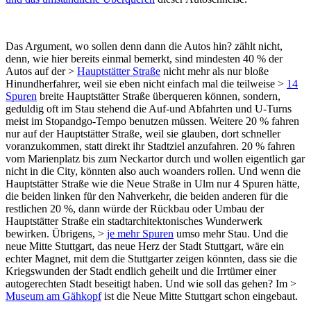
Das Argument, wo sollen denn dann die Autos hin? zählt nicht,
denn, wie hier bereits einmal bemerkt, sind mindesten 40 % der
Autos auf der >
Hauptstätter Straße
nicht mehr als nur bloße
Hinundherfahrer, weil sie eben nicht einfach mal die teilweise >
14
Spuren
breite Hauptstätter Straße überqueren können, sondern,
geduldig oft im Stau stehend die Auf-und Abfahrten und U-Turns
meist im Stopandgo-Tempo benutzen müssen. Weitere 20 % fahren
nur auf der Hauptstätter Straße, weil sie glauben, dort schneller
voranzukommen, statt direkt ihr Stadtziel anzufahren. 20 % fahren
vom Marienplatz bis zum Neckartor durch und wollen eigentlich gar
nicht in die City, könnten also auch woanders rollen. Und wenn die
Hauptstätter Straße wie die Neue Straße in Ulm nur 4 Spuren hätte,
die beiden linken für den Nahverkehr, die beiden anderen für die
restlichen 20 %, dann würde der Rückbau oder Umbau der
Hauptstätter Straße ein stadtarchitektonisches Wunderwerk
bewirken. Übrigens, >
je mehr Spuren
umso mehr Stau. Und die
neue Mitte Stuttgart, das neue Herz der Stadt Stuttgart, wäre ein
echter Magnet, mit dem die Stuttgarter zeigen könnten, dass sie die
Kriegswunden der Stadt endlich geheilt und die Irrtümer einer
autogerechten Stadt beseitigt haben. Und wie soll das gehen? Im >
Museum am Gähkopf
ist die Neue Mitte Stuttgart schon eingebaut.