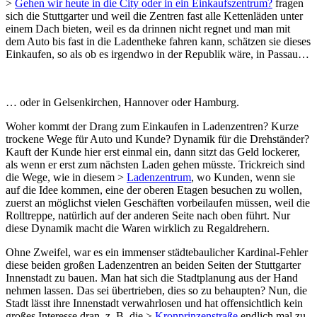
>
Gehen wir heute in die City oder in ein Einkaufszentrum?
fragen
sich die Stuttgarter und weil die Zentren fast alle Kettenläden unter
einem Dach bieten, weil es da drinnen nicht regnet und man mit
dem Auto bis fast in die Ladentheke fahren kann, schätzen sie dieses
Einkaufen, so als ob es irgendwo in der Republik wäre, in Passau…
… oder in Gelsenkirchen, Hannover oder Hamburg.
Woher kommt der Drang zum Einkaufen in Ladenzentren? Kurze
trockene Wege für Auto und Kunde? Dynamik für die Drehständer?
Kauft der Kunde hier erst einmal ein, dann sitzt das Geld lockerer,
als wenn er erst zum nächsten Laden gehen müsste. Trickreich sind
die Wege, wie in diesem >
Ladenzentrum
, wo Kunden, wenn sie
auf die Idee kommen, eine der oberen Etagen besuchen zu wollen,
zuerst an möglichst vielen Geschäften vorbeilaufen müssen, weil die
Rolltreppe, natürlich auf der anderen Seite nach oben führt. Nur
diese Dynamik macht die Waren wirklich zu Regaldrehern.
Ohne Zweifel, war es ein immenser städtebaulicher Kardinal-Fehler
diese beiden großen Ladenzentren an beiden Seiten der Stuttgarter
Innenstadt zu bauen. Man hat sich die Stadtplanung aus der Hand
nehmen lassen. Das sei übertrieben, dies so zu behaupten? Nun, die
Stadt lässt ihre Innenstadt verwahrlosen und hat offensichtlich kein
großes Interesse dran, z. B. die >
Kronprinzenstraße
endlich mal zu