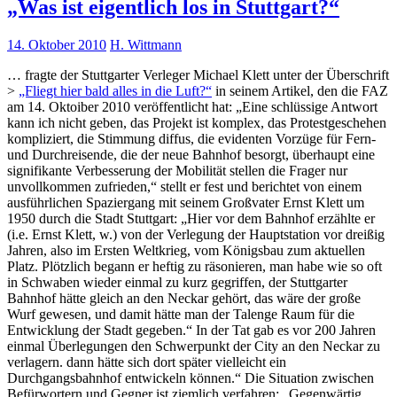
„Was ist eigentlich los in Stuttgart?“
14. Oktober 2010
H. Wittmann
… fragte der Stuttgarter Verleger Michael Klett unter der Überschrift
>
„Fliegt hier bald alles in die Luft?“
in seinem Artikel, den die FAZ
am 14. Oktoiber 2010 veröffentlicht hat: „Eine schlüssige Antwort
kann ich nicht geben, das Projekt ist komplex, das Protestgeschehen
kompliziert, die Stimmung diffus, die evidenten Vorzüge für Fern-
und Durchreisende, die der neue Bahnhof besorgt, überhaupt eine
signifikante Verbesserung der Mobilität stellen die Frager nur
unvollkommen zufrieden,“ stellt er fest und berichtet von einem
ausführlichen Spaziergang mit seinem Großvater Ernst Klett um
1950 durch die Stadt Stuttgart: „Hier vor dem Bahnhof erzählte er
(i.e. Ernst Klett, w.) von der Verlegung der Hauptstation vor dreißig
Jahren, also im Ersten Weltkrieg, vom Königsbau zum aktuellen
Platz. Plötzlich begann er heftig zu räsonieren, man habe wie so oft
in Schwaben wieder einmal zu kurz gegriffen, der Stuttgarter
Bahnhof hätte gleich an den Neckar gehört, das wäre der große
Wurf gewesen, und damit hätte man der Talenge Raum für die
Entwicklung der Stadt gegeben.“ In der Tat gab es vor 200 Jahren
einmal Überlegungen den Schwerpunkt der City an den Neckar zu
verlagern. dann hätte sich dort später vielleicht ein
Durchgangsbahnhof entwickeln können.“ Die Situation zwischen
Befürwortern und Gegner ist ziemlich verfahren: „Gegenwärtig