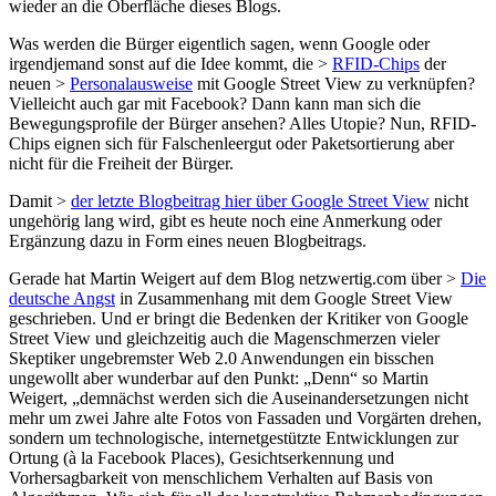
wieder an die Oberfläche dieses Blogs.
Was werden die Bürger eigentlich sagen, wenn Google oder
irgendjemand sonst auf die Idee kommt, die >
RFID-Chips
der
neuen >
Personalausweise
mit Google Street View zu verknüpfen?
Vielleicht auch gar mit Facebook? Dann kann man sich die
Bewegungsprofile der Bürger ansehen? Alles Utopie? Nun, RFID-
Chips eignen sich für Falschenleergut oder Paketsortierung aber
nicht für die Freiheit der Bürger.
Damit >
der letzte Blogbeitrag hier über Google Street View
nicht
ungehörig lang wird, gibt es heute noch eine Anmerkung oder
Ergänzung dazu in Form eines neuen Blogbeitrags.
Gerade hat Martin Weigert auf dem Blog netzwertig.com über >
Die
deutsche Angst
in Zusammenhang mit dem Google Street View
geschrieben. Und er bringt die Bedenken der Kritiker von Google
Street View und gleichzeitig auch die Magenschmerzen vieler
Skeptiker ungebremster Web 2.0 Anwendungen ein bisschen
ungewollt aber wunderbar auf den Punkt: „Denn“ so Martin
Weigert, „demnächst werden sich die Auseinandersetzungen nicht
mehr um zwei Jahre alte Fotos von Fassaden und Vorgärten drehen,
sondern um technologische, internetgestützte Entwicklungen zur
Ortung (à la Facebook Places), Gesichtserkennung und
Vorhersagbarkeit von menschlichem Verhalten auf Basis von