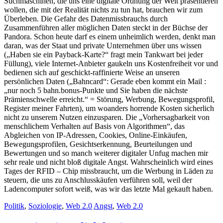
Suchmaschinen, die uns eine digitale Ordnung der Welt präsentieren
wollen, die mit der Realität nichts zu tun hat, brauchen wir zum
Überleben. Die Gefahr des Datenmissbrauchs durch
Zusammenführen aller möglichen Daten steckt in der Büchse der
Pandora. Schon heute darf es einem unheimlich werden, denkt man
daran, was der Staat und private Unternehmen über uns wissen
(„Haben sie ein Payback-Karte?“ fragt mein Tankwart bei jeder
Füllung), viele Internet-Anbieter gaukeln uns Kostenfreiheit vor und
bedienen sich auf geschickt-raffinierte Weise an unseren
persönlichen Daten („Bahncard“: Gerade eben kommt ein Mail :
„nur noch 5 bahn.bonus-Punkte und Sie haben die nächste
Prämienschwelle erreicht.“ = Störung, Werbung, Bewegungsprofil,
Register meiner Fahrten), um woanders horrende Kosten sicherlich
nicht zu unserem Nutzen einzusparen. Die „Vorhersagbarkeit von
menschlichem Verhalten auf Basis von Algorithmen“, das
Abgleichen von IP-Adressen, Cookies, Online-Einkäufen,
Bewegungsprofilen, Gesichtserkennung, Beurteilungen und
Bewertungen und so manch weiterer digitaler Unfug machen mir
sehr reale und nicht bloß digitale Angst. Wahrscheinlich wird eines
Tages der RFID – Chip missbraucht, um die Werbung in Läden zu
steuern, die uns zu Anschlusskäufen verführen soll, weil der
Ladencomputer sofort weiß, was wir das letzte Mal gekauft haben.
Politik
,
Soziologie
,
Web 2.0
Angst
,
Web 2.0