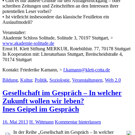
• Gibt es nur äußere Gründe für den Auflagenrückgang – oder
schreiben Zeitungen und Zeitschriften an den Interessen ihrer
potentiellen Leser vorbei?
• Ist vielleicht insbesondere das klassische Feuilleton ein
Auslaufmodell?
Veranstalter:
Akademie Schloss Solitude, Solitude 3, 70197 Stuttgart, >
www.akademie-solitude.de
Ernst H. Klett Stiftung MERKUR, Rotebühlstr. 77, 70178 Stuttgart
In Kooperation mit: Literaturhaus Stuttgart, Breitscheidstraße 4,
70174 Stuttgart
Kontakt: Friederike Kamann, >
f.kamann@klett-cotta.de
Bildung
,
Kultur
,
Politik
,
Soziologie
,
Veranstaltungen
,
Web 2.0
Gesellschaft im Gespräch – In welcher
Zukunft wollen wir leben?
Ines Geipel im Gespräch
16. Mai 2013
H. Wittmann
Kommentar hinterlassen
In der Reihe „Gesellschaft im Gespräch – In welcher