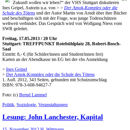
Zukunft wollen wir leben?“ der VHS Stuttgart diskutieren
Ines Geipel, Autorin u.a. von > >
Der Amok-Komplex oder die
Schule des Tötens
und der Autor Martin von Arndt über ihre Bücher
und beschäftigen sich mit der Frage, was junge Todesschützen
weltweit verbindet. Das Gespräch wird von Wolfgang Niess vom
SWR geleitet.
Freitag, 17.05.2013 / 20 Uhr
Stuttgart: TREFFPUNKT Rotebühlplatz 28, Robert-Bosch-
Saal
Eintritt: 8,- € (für Schüler/innen und Student/innen frei)
Karten an der Abendkasse im EG bei der vhs Anmeldung
>
Ines Geipel
>
Der Amok-Komplex oder die Schule des Tötens
1. Aufl. 2012, 343 Seiten, gebunden mit Schutzumschlag
ISBN: 978-3-608-94627-7
Foto: (c)
Bernd Lammel
Politik
,
Soziologie
,
Veranstaltungen
Lesung: John Lanchester, Kapital
15. November 2012
H. Wittmann