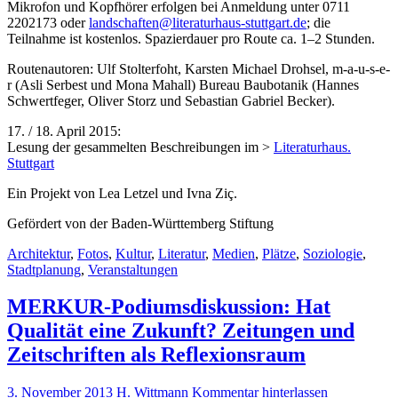
Mikrofon und Kopfhörer erfolgen bei Anmeldung unter 0711
2202173 oder
landschaften@literaturhaus-stuttgart.de
; die
Teilnahme ist kostenlos. Spazierdauer pro Route ca. 1–2 Stunden.
Routenautoren: Ulf Stolterfoht, Karsten Michael Drohsel, m-a-u-s-e-
r (Asli Serbest und Mona Mahall) Bureau Baubotanik (Hannes
Schwertfeger, Oliver Storz und Sebastian Gabriel Becker).
17. / 18. April 2015:
Lesung der gesammelten Beschreibungen im >
Literaturhaus.
Stuttgart
Ein Projekt von Lea Letzel und Ivna Ziç.
Gefördert von der Baden-Württemberg Stiftung
Architektur
,
Fotos
,
Kultur
,
Literatur
,
Medien
,
Plätze
,
Soziologie
,
Stadtplanung
,
Veranstaltungen
MERKUR-Podiumsdiskussion: Hat
Qualität eine Zukunft? Zeitungen und
Zeitschriften als Reflexionsraum
3. November 2013
H. Wittmann
Kommentar hinterlassen