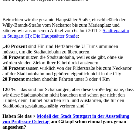
Betrachten wir die gesamte Haupstätter Sraße, einschließlich der
Willy-Brandt-Straße vom Neckartor bis zum Marienplatz und
zitieren wir aus unserem Artikel vom 6. Juni 2011 >
Stadtreparatur
in Stuttgart (II): Die Hauptstätter Straße
:
„40 Prozent
sind Hin-und Herfahrer die U-Turns umrunden
müssen, um die Stadtautobahn zu überqueren.
30 Prozent
nutzen die Stadtautobahn, weil es sie gibt, ohne sie
würden sie den Zielort ihrer Fahrt direkt ansteuern
30 Prozent
sausen wirklich von der Filderstraße bis zum Neckartor
auf der Stadtautobahn und gehören eigentlich nicht in die City
20 Prozent
machen ohnehin Fahrten unter 3 oder 4 Km
120 %
– das sind nur Schätzungen, aber diese Größe legt nahe, dass
wir diese Stadtautobahn nicht brauchen und schon gar nicht den
Tunnel, denn Tunnel brauchen Ein- und Ausfahrten, die für den
Stadtboden gestaltungsmäßig verloren sind.“
Haben Sie das >
Modell der Stadt Stuttgart in der Ausstellung
von Professor Ostertag
am Gäkopf schon einmal ganz genau
angesehen?