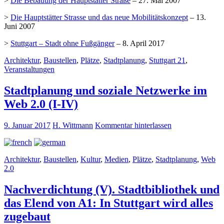
>
Die Bebauung der Hauptstätter Straße
– 27. Mai 2007
>
Die Hauptstätter Strasse und das neue Mobilitätskonzept
– 13.
Juni 2007
>
Stuttgart – Stadt ohne Fußgänger
– 8. April 2017
Architektur
,
Baustellen
,
Plätze
,
Stadtplanung
,
Stuttgart 21
,
Veranstaltungen
Stadtplanung und soziale Netzwerke im
Web 2.0 (I-IV)
9. Januar 2017
H. Wittmann
Kommentar hinterlassen
Architektur
,
Baustellen
,
Kultur
,
Medien
,
Plätze
,
Stadtplanung
,
Web
2.0
Nachverdichtung (V). Stadtbibliothek und
das Elend von A1: In Stuttgart wird alles
zugebaut