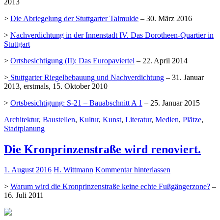
2013
>
Die Abriegelung der Stuttgarter Talmulde
– 30. März 2016
>
Nachverdichtung in der Innenstadt IV. Das Dorotheen-Quartier in
Stuttgart
>
Ortsbesichtigung (II): Das Europaviertel
– 22. April 2014
>
Stuttgarter Riegelbebauung und Nachverdichtung
– 31. Januar
2013, erstmals, 15. Oktober 2010
>
Ortsbesichtigung: S-21 – Bauabschnitt A 1
– 25. Januar 2015
Architektur
,
Baustellen
,
Kultur
,
Kunst
,
Literatur
,
Medien
,
Plätze
,
Stadtplanung
Die Kronprinzenstraße wird renoviert.
1. August 2016
H. Wittmann
Kommentar hinterlassen
>
Warum wird die Kronprinzenstraße keine echte Fußgängerzone?
–
16. Juli 2011