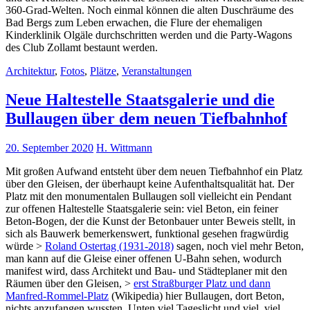
360-Grad-Welten. Noch einmal können die alten Duschräume des
Bad Bergs zum Leben erwachen, die Flure der ehemaligen
Kinderklinik Olgäle durchschritten werden und die Party-Wagons
des Club Zollamt bestaunt werden.
Architektur
,
Fotos
,
Plätze
,
Veranstaltungen
Neue Haltestelle Staatsgalerie und die
Bullaugen über dem neuen Tiefbahnhof
20. September 2020
H. Wittmann
Mit großen Aufwand entsteht über dem neuen Tiefbahnhof ein Platz
über den Gleisen, der überhaupt keine Aufenthaltsqualität hat. Der
Platz mit den monumentalen Bullaugen soll vielleicht ein Pendant
zur offenen Haltestelle Staatsgalerie sein: viel Beton, ein feiner
Beton-Bogen, der die Kunst der Betonbauer unter Beweis stellt, in
sich als Bauwerk bemerkenswert, funktional gesehen fragwürdig
würde >
Roland Ostertag (1931-2018)
sagen, noch viel mehr Beton,
man kann auf die Gleise einer offenen U-Bahn sehen, wodurch
manifest wird, dass Architekt und Bau- und Städteplaner mit den
Räumen über den Gleisen, >
erst Straßburger Platz und dann
Manfred-Rommel-Platz
(Wikipedia) hier Bullaugen, dort Beton,
nichts anzufangen wussten. Unten viel Tageslicht und viel, viel