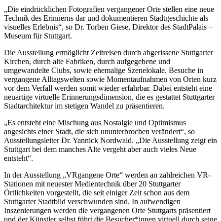
„Die eindrücklichen Fotografien vergangener Orte stellen eine neue
Technik des Erinnerns dar und dokumentieren Stadtgeschichte als
visuelles Erlebnis“, so Dr. Torben Giese, Direktor des StadtPalais –
Museum für Stuttgart.
Die Ausstellung ermöglicht Zeitreisen durch abgerissene Stuttgarter
Kirchen, durch alte Fabriken, durch aufgegebene und
umgewandelte Clubs, sowie ehemalige Szenelokale. Besuche in
vergangene Alltagswelten sowie Momentaufnahmen von Orten kurz
vor dem Verfall werden somit wieder erfahrbar. Dabei entsteht eine
neuartige virtuelle Erinnerungsdimension, die es gestattet Stuttgarter
Stadtarchitektur im stetigen Wandel zu präsentieren.
„Es entsteht eine Mischung aus Nostalgie und Optimismus
angesichts einer Stadt, die sich ununterbrochen verändert“, so
Ausstellungsleiter Dr. Yannick Nordwald. „Die Ausstellung zeigt ein
Stuttgart bei dem manches Alte vergeht aber auch vieles Neue
entsteht“.
In der Ausstellung „VRgangene Orte“ werden an zahlreichen VR-
Stationen mit neuester Medientechnik über 20 Stuttgarter
Örtlichkeiten vorgestellt, die seit einiger Zeit schon aus dem
Stuttgarter Stadtbild verschwunden sind. In aufwendigen
Inszenierungen werden die vergangenen Orte Stuttgarts präsentiert
und der Künstler selbst führt die Besucher*innen virtuell durch seine