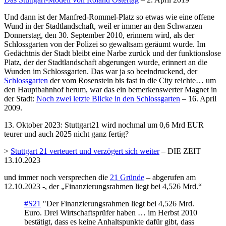
Und dann ist der Manfred-Rommel-Platz so etwas wie eine offene
Wund in der Stadtlandschaft, weil er immer an den Schwarzen
Donnerstag, den 30. September 2010, erinnern wird, als der
Schlossgarten von der Polizei so gewaltsam geräumt wurde. Im
Gedächtnis der Stadt bleibt eine Narbe zurück und der funktionslose
Platz, der der Stadtlandschaft abgerungen wurde, erinnert an die
Wunden im Schlossgarten. Das war ja so beeindruckend, der
Schlossgarten
der vom Rosenstein bis fast in die City reichte… um
den Hauptbahnhof herum, war das ein bemerkenswerter Magnet in
der Stadt:
Noch zwei letzte Blicke in den Schlossgarten
– 16. April
2009.
13. Oktober 2023: Stuttgart21 wird nochmal um 0,6 Mrd EUR
teurer und auch 2025 nicht ganz fertig?
>
Stuttgart 21 verteuert und verzögert sich weiter
– DIE ZEIT
13.10.2023
und immer noch versprechen die
21 Gründe
– abgerufen am
12.10.2023 -, der „Finanzierungsrahmen liegt bei 4,526 Mrd.“
#S21
"Der Finanzierungsrahmen liegt bei 4,526 Mrd.
Euro. Drei Wirtschaftsprüfer haben … im Herbst 2010
bestätigt, dass es keine Anhaltspunkte dafür gibt, dass