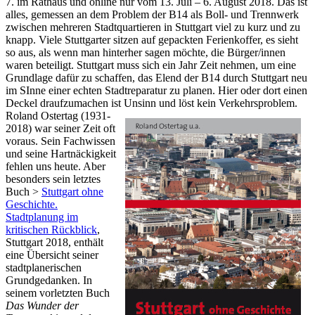
7. im Rathaus und online nur vom 13. Juli – 6. August 2018. Das ist
alles, gemessen an dem Problem der B14 als Boll- und Trennwerk
zwischen mehreren Stadtquartieren in Stuttgart viel zu kurz und zu
knapp. Viele Stuttgarter sitzen auf gepackten Ferienkoffer, es sieht
so aus, als wenn man hinterher sagen möchte, die Bürger/innen
waren beteiligt. Stuttgart muss sich ein Jahr Zeit nehmen, um eine
Grundlage dafür zu schaffen, das Elend der B14 durch Stuttgart neu
im SInne einer echten Stadtreparatur zu planen. Hier oder dort einen
Deckel draufzumachen ist Unsinn und löst kein Verkehrsproblem.
Roland Ostertag (1931-
2018) war seiner Zeit oft
voraus. Sein Fachwissen
und seine Hartnäckigkeit
fehlen uns heute. Aber
besonders sein letztes
Buch >
Stuttgart ohne
Geschichte.
Stadtplanung im
kritischen Rückblick
,
Stuttgart 2018, enthält
eine Übersicht seiner
stadtplanerischen
Grundgedanken. In
seinem vorletzten Buch
Das Wunder der