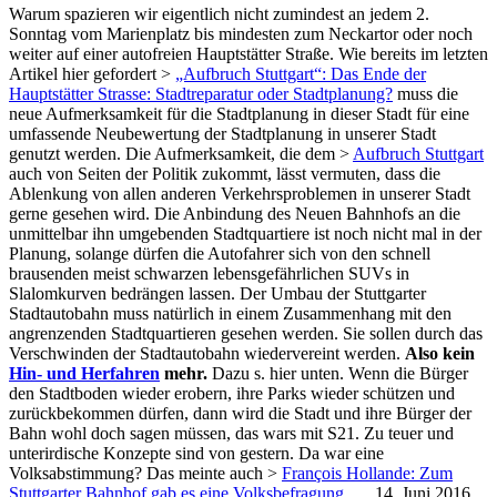
Warum spazieren wir eigentlich nicht zumindest an jedem 2.
Sonntag vom Marienplatz bis mindesten zum Neckartor oder noch
weiter auf einer autofreien Hauptstätter Straße. Wie bereits im letzten
Artikel hier gefordert >
„Aufbruch Stuttgart“: Das Ende der
Hauptstätter Strasse: Stadtreparatur oder Stadtplanung?
muss die
neue Aufmerksamkeit für die Stadtplanung in dieser Stadt für eine
umfassende Neubewertung der Stadtplanung in unserer Stadt
genutzt werden. Die Aufmerksamkeit, die dem >
Aufbruch Stuttgart
auch von Seiten der Politik zukommt, lässt vermuten, dass die
Ablenkung von allen anderen Verkehrsproblemen in unserer Stadt
gerne gesehen wird. Die Anbindung des Neuen Bahnhofs an die
unmittelbar ihn umgebenden Stadtquartiere ist noch nicht mal in der
Planung, solange dürfen die Autofahrer sich von den schnell
brausenden meist schwarzen lebensgefährlichen SUVs in
Slalomkurven bedrängen lassen. Der Umbau der Stuttgarter
Stadtautobahn muss natürlich in einem Zusammenhang mit den
angrenzenden Stadtquartieren gesehen werden. Sie sollen durch das
Verschwinden der Stadtautobahn wiedervereint werden.
Also kein
Hin- und Herfahren
mehr.
Dazu s. hier unten. Wenn die Bürger
den Stadtboden wieder erobern, ihre Parks wieder schützen und
zurückbekommen dürfen, dann wird die Stadt und ihre Bürger der
Bahn wohl doch sagen müssen, das wars mit S21. Zu teuer und
unterirdische Konzepte sind von gestern. Da war eine
Volksabstimmung? Das meinte auch >
François Hollande: Zum
Stuttgarter Bahnhof gab es eine Volksbefragung…
, 14. Juni 2016.