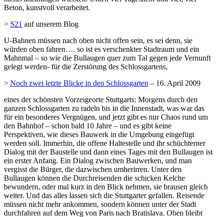
Beton, kunstvoll verarbeitet.
>
S21
auf unserem Blog
U-Bahnen müssen nach oben nicht offen sein, es sei denn, sie
würden oben fahren…. so ist es verschenkter Stadtraum und ein
Mahnmal – so wie die Bullaugen quer zum Tal gegen jede Vernunft
gelegt werden- für die Zerstörung des Schlossgartens,
>
Noch zwei letzte Blicke in den Schlossgarten
– 16. April 2009
eines der schönsten Vorzeigeorte Stuttgarts: Morgens durch den
ganzen Schlossgarten zu radeln bis in die Innenstadt, was war das
für ein besonderes Vergnügen, und jetzt gibt es nur Chaos rund um
den Bahnhof – schon bald 10 Jahre – und es gibt keine
Perspektiven, wie dieses Bauwerk in die Umgebung eingefügt
werden soll. Immerhin, die offene Haltestelle und ihr schüchterner
Dialog mit der Baustelle und dann eines Tages mit den Bullaugen ist
ein erster Anfang. Ein Dialog zwischen Bauwerken, und man
vergisst die Bürger, die dazwischen umherirren. Unter den
Bullaugen können die Durchreisenden die schicken Kelche
bewundern, oder mal kurz in den Blick nehmen, sie brausen gleich
weiter. Und das alles lassen sich die Stuttgarter gefallen. Reisende
müssen nicht mehr ankommen, sondern können unter der Stadt
durchfahren auf dem Weg von Paris nach Bratislava. Oben bleibt