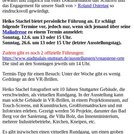
bewahrt und zugleich mit einer Dokumentation das Schaffen und
das Engagement für unsere Stadt von >
Roland Ostertag
so
eindrucksvoll gewürdigt.
Heiko Stachel bietet persönliche Führung an. Er schlägt
folgende Termine vor, jedoch nur, wenn sich jemand über seine
Mailadresse
zu einem Termin anmeldet:
Sonntag, 12.6. um 13 oder 15 Uhr.
Sonntag, 26.6. um 13 oder 15 Uhr (letzter Ausstellungstag).
Zudem gibt es noch 2 offizielle Führungen:
https://www.stadtpalais-stuttgart.de/ausstellungen/vrgangene-orte
Die sind an den Sonntagen jeweils um 14 Uhr.
Termin-Tipp für einen Besuch: Unter der Woche gibt es wenig
Gedränge an den VR-Brillen.
Heiko Stachel fotografiert seit 10 Jahren Stuttgarter Gebäude, die
verschwinden, als virtuellen Rundgang. In der Ausstellung kann
man solche Gebäude in VR-Brillen, in einem Projektionsraum, auf
Touch-Screens, mit Kunstdrucken, Großformatdrucken und mit
Infotexten erleben. Gezeigt werden 56 Projekte, darunter das Bad
Berg vor der Sanierung, die Villa Bolz, das Innenministerium,
mehrere Industriebetriebe, Kirchen, Kneipen, etc.
Es gibt inzwischen einen virtuellen Rundgang, um einen groben