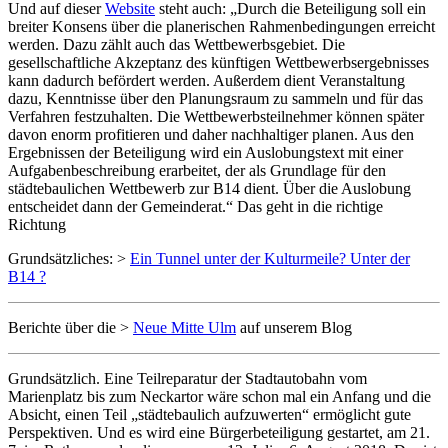
Und auf dieser
Website
steht auch: „Durch die Beteiligung soll ein
breiter Konsens über die planerischen Rahmenbedingungen erreicht
werden. Dazu zählt auch das Wettbewerbsgebiet. Die
gesellschaftliche Akzeptanz des künftigen Wettbewerbsergebnisses
kann dadurch befördert werden. Außerdem dient Veranstaltung
dazu, Kenntnisse über den Planungsraum zu sammeln und für das
Verfahren festzuhalten. Die Wettbewerbsteilnehmer können später
davon enorm profitieren und daher nachhaltiger planen. Aus den
Ergebnissen der Beteiligung wird ein Auslobungstext mit einer
Aufgabenbeschreibung erarbeitet, der als Grundlage für den
städtebaulichen Wettbewerb zur B14 dient. Über die Auslobung
entscheidet dann der Gemeinderat.“ Das geht in die richtige
Richtung
Grundsätzliches: >
Ein Tunnel unter der Kulturmeile? Unter der
B14 ?
Berichte über die >
Neue Mitte Ulm
auf unserem Blog
Grundsätzlich. Eine Teilreparatur der Stadtautobahn vom
Marienplatz bis zum Neckartor wäre schon mal ein Anfang und die
Absicht, einen Teil „städtebaulich aufzuwerten“ ermöglicht gute
Perspektiven. Und es wird eine Bürgerbeteiligung gestartet, am 21.