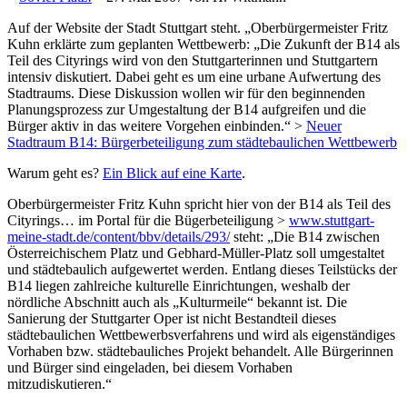
Auf der Website der Stadt Stuttgart steht. „Oberbürgermeister Fritz
Kuhn erklärte zum geplanten Wettbewerb: „Die Zukunft der B14 als
Teil des Cityrings wird von den Stuttgarterinnen und Stuttgartern
intensiv diskutiert. Dabei geht es um eine urbane Aufwertung des
Stadtraums. Diese Diskussion wollen wir für den beginnenden
Planungsprozess zur Umgestaltung der B14 aufgreifen und die
Bürger aktiv in das weitere Vorgehen einbinden.“ >
Neuer
Stadtraum B14: Bürgerbeteiligung zum städtebaulichen Wettbewerb
Warum geht es?
Ein Blick auf eine Karte
.
Oberbürgermeister Fritz Kuhn spricht hier von der B14 als Teil des
Cityrings… im Portal für die Bügerbeteiligung >
www.stuttgart-
meine-stadt.de/content/bbv/details/293/
steht: „Die B14 zwischen
Österreichischem Platz und Gebhard-Müller-Platz soll umgestaltet
und städtebaulich aufgewertet werden. Entlang dieses Teilstücks der
B14 liegen zahlreiche kulturelle Einrichtungen, weshalb der
nördliche Abschnitt auch als „Kulturmeile“ bekannt ist. Die
Sanierung der Stuttgarter Oper ist nicht Bestandteil dieses
städtebaulichen Wettbewerbsverfahrens und wird als eigenständiges
Vorhaben bzw. städtebauliches Projekt behandelt. Alle Bürgerinnen
und Bürger sind eingeladen, bei diesem Vorhaben
mitzudiskutieren.“