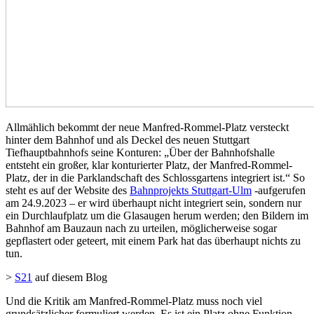
Allmählich bekommt der neue Manfred-Rommel-Platz versteckt
hinter dem Bahnhof und als Deckel des neuen Stuttgart
Tiefhauptbahnhofs seine Konturen: „Über der Bahnhofshalle
entsteht ein großer, klar konturierter Platz, der Manfred-Rommel-
Platz, der in die Parklandschaft des Schlossgartens integriert ist.“ So
steht es auf der Website des
Bahnprojekts Stuttgart-Ulm
-aufgerufen
am 24.9.2023 – er wird überhaupt nicht integriert sein, sondern nur
ein Durchlaufplatz um die Glasaugen herum werden; den Bildern im
Bahnhof am Bauzaun nach zu urteilen, möglicherweise sogar
gepflastert oder geteert, mit einem Park hat das überhaupt nichts zu
tun.
>
S21
auf diesem Blog
Und die Kritik am Manfred-Rommel-Platz muss noch viel
grundsätzlicher formuliert werden. Es ist ein Platz ohne Funktion,