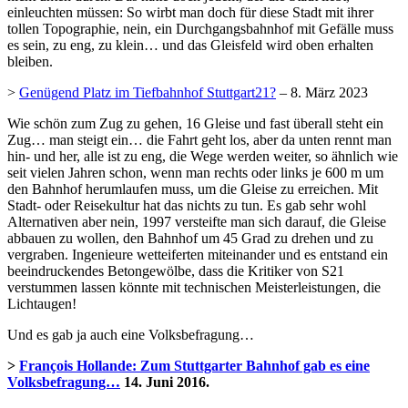
einleuchten müssen: So wirbt man doch für diese Stadt mit ihrer
tollen Topographie, nein, ein Durchgangsbahnhof mit Gefälle muss
es sein, zu eng, zu klein… und das Gleisfeld wird oben erhalten
bleiben.
>
Genügend Platz im Tiefbahnhof Stuttgart21?
– 8. März 2023
Wie schön zum Zug zu gehen, 16 Gleise und fast überall steht ein
Zug… man steigt ein… die Fahrt geht los, aber da unten rennt man
hin- und her, alle ist zu eng, die Wege werden weiter, so ähnlich wie
seit vielen Jahren schon, wenn man rechts oder links je 600 m um
den Bahnhof herumlaufen muss, um die Gleise zu erreichen. Mit
Stadt- oder Reisekultur hat das nichts zu tun. Es gab sehr wohl
Alternativen aber nein, 1997 versteifte man sich darauf, die Gleise
abbauen zu wollen, den Bahnhof um 45 Grad zu drehen und zu
vergraben. Ingenieure wetteiferten miteinander und es entstand ein
beeindruckendes Betongewölbe, dass die Kritiker von S21
verstummen lassen könnte mit technischen Meisterleistungen, die
Lichtaugen!
Und es gab ja auch eine Volksbefragung…
>
François Hollande: Zum Stuttgarter Bahnhof gab es eine
Volksbefragung…
14. Juni 2016.