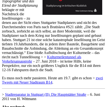
Topographie und das
Elend der Stadtplanung
beklagte er mit
Nachdruck die
Insellösungen – zu
denen aus der Sicht eines Stuttgarter Stadtplaners und nicht des
Durchreisenden von Paris nach Bratislava #S21 zählt: „Die Stadt
zerbrach, zerbricht an sich selbst, an ihrer Modernität, weil die
Stadtplaner nach dem Krieg nur Insellösungen geplant und gebaut
haben. Stuttgart 21 ist eine solche katastrophale Insellösung im Geist
tiefsten 19.Jahrhunderts, die in jedem ihrer Bauteile, Baugebiete und
Bauabschnitte die Anbindung, die Ableitung an ein Gesamtkonzept
vernachlässigt.“ Eine bloße Aufhübschung der Kulturmeile – das
riecht nach Tunnellösung > >
Kulturmeilentunnel als
Verkehrsansaugrohr
– 27. Juni 2018 – ist keine Hilfe, keine
Perspektive, nur ein noch größeres Unglück für die B14 mit ihren
12-16 Fahrspuren durch die Stadt.
Es muss noch mehr passieren. Heute am 19.7. gibt es schon >
zwei
Tweets mit Neuer Stadtraum B14
.
>
Stadtreparatur in Stuttgart (II): Die Hauptstätter Straße
– 6. Juni
2011 von H. Wittmann
Also nochmal: