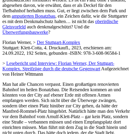
abgesehen davon, wie erwähnt, dass er als Deckel für den
Tiefbahnhof herhalten muss. Gut, er liegt zwischen dem Park und
dem
amputierten Bonatzbau
, ein Zeichen dafür, wie die Stuttgarter
es mit dem Denkmalschutz halten… ist nicht das
oberirdische
Gleisvorfeld
auch denkmalgeschützt? Und die
Überwerfungsbauwerke
?
Florian Werner, >
Der Stuttgart-Komplex
Stuttgart: Klett-Cotta, 4. Druckaufl., 2023, erschienen am:
24.09.2022, 192 Seiten, gebunden -ISBN: 978-3-608-96584-1
>
Lesebericht und Interview: Florian Werner, Der Stuttgart-
Komplex. Streifzüge durch die deutsche Gegenwart
Aufgezeichnet
von Heiner Wittmann
Man hat alle Chancen verpasst. Einen großartigen renovierten
Bahnhof im heilen Bonatzbau. Die Reisenden kommen an und
könnten von der City auf ebener Erde mit offenen Armen
empfangen werden. Sich nicht über die Überwege zwängen,
sondern über einen Platz hinüber zur City gehen, da hätte der
Manfred-Rommel-Platz hingehört. Natürlich hätte man den Verkehr
vor dem Bahnhof vom Arnulf-Klett-Platz – gar kein Platz, sondern
eine Straße – verbannen müssen und einen Empfangsplatz dort
einrichten müssen. Man führt mit dem Zug in die Stadt hinein und
nicht unten durch. Das hätte doch jedem, der die Stadt liebt,