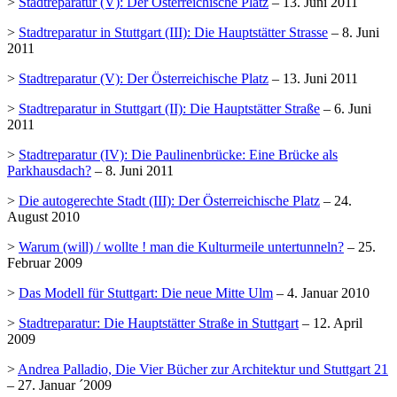
>
Stadtreparatur (V): Der Österreichische Platz
– 13. Juni 2011
>
Stadtreparatur in Stuttgart (III): Die Hauptstätter Strasse
– 8. Juni
2011
>
Stadtreparatur (V): Der Österreichische Platz
– 13. Juni 2011
>
Stadtreparatur in Stuttgart (II): Die Hauptstätter Straße
– 6. Juni
2011
>
Stadtreparatur (IV): Die Paulinenbrücke: Eine Brücke als
Parkhausdach?
– 8. Juni 2011
>
Die autogerechte Stadt (III): Der Österreichische Platz
– 24.
August 2010
>
Warum (will) / wollte ! man die Kulturmeile untertunneln?
– 25.
Februar 2009
>
Das Modell für Stuttgart: Die neue Mitte Ulm
– 4. Januar 2010
>
Stadtreparatur: Die Hauptstätter Straße in Stuttgart
– 12. April
2009
>
Andrea Palladio, Die Vier Bücher zur Architektur und Stuttgart 21
– 27. Januar ´2009