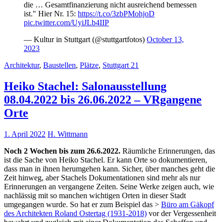
die … Gesamtfinanzierung nicht ausreichend bemessen
ist." Hier Nr. 15:
https://t.co/3zbPMohjoD
pic.twitter.com/UyiJLb4IIP
— Kultur in Stuttgart (@stuttgartfotos)
October 13,
2023
Architektur
,
Baustellen
,
Plätze
,
Stuttgart 21
Heiko Stachel: Salonausstellung
08.04.2022 bis 26.06.2022 – VRgangene
Orte
1. April 2022
H. Wittmann
Noch 2 Wochen bis zum 26.6.2022.
Räumliche Erinnerungen, das
ist die Sache von Heiko Stachel. Er kann Orte so dokumentieren,
dass man in ihnen herumgehen kann. Sicher, über manches geht die
Zeit hinweg, aber Stachels Dokumentationen sind mehr als nur
Erinnerungen an vergangene Zeiten. Seine Werke zeigen auch, wie
nachlässig mit so manchen wichtigen Orten in dieser Stadt
umgegangen wurde. So hat er zum Beispiel das >
Büro am Gäkopf
des Architekten Roland Ostertag (1931-2018)
vor der Vergessenheit