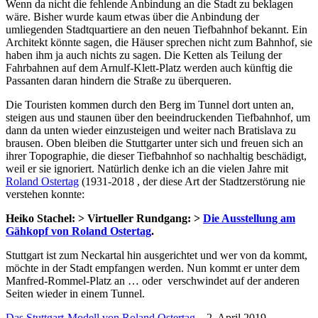
Wenn da nicht die fehlende Anbindung an die Stadt zu beklagen
wäre. Bisher wurde kaum etwas über die Anbindung der
umliegenden Stadtquartiere an den neuen Tiefbahnhof bekannt. Ein
Architekt könnte sagen, die Häuser sprechen nicht zum Bahnhof, sie
haben ihm ja auch nichts zu sagen. Die Ketten als Teilung der
Fahrbahnen auf dem Arnulf-Klett-Platz werden auch künftig die
Passanten daran hindern die Straße zu überqueren.
Die Touristen kommen durch den Berg im Tunnel dort unten an,
steigen aus und staunen über den beeindruckenden Tiefbahnhof, um
dann da unten wieder einzusteigen und weiter nach Bratislava zu
brausen. Oben bleiben die Stuttgarter unter sich und freuen sich an
ihrer Topographie, die dieser Tiefbahnhof so nachhaltig beschädigt,
weil er sie ignoriert. Natürlich denke ich an die vielen Jahre mit
Roland Ostertag
(1931-2018 , der diese Art der Stadtzerstörung nie
verstehen konnte:
Heiko Stachel: > Virtueller Rundgang: >
Die Ausstellung am
Gähkopf von Roland Ostertag
.
Stuttgart ist zum Neckartal hin ausgerichtet und wer von da kommt,
möchte in der Stadt empfangen werden. Nun kommt er unter dem
Manfred-Rommel-Platz an … oder verschwindet auf der anderen
Seiten wieder in einem Tunnel.
Das Stuttgart-Modell von Roland Ostertag
– 2. April 2019