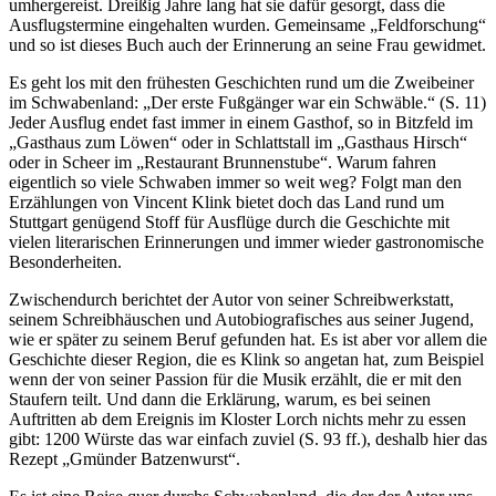
umhergereist. Dreißig Jahre lang hat sie dafür gesorgt, dass die
Ausflugstermine eingehalten wurden. Gemeinsame „Feldforschung“
und so ist dieses Buch auch der Erinnerung an seine Frau gewidmet.
Es geht los mit den frühesten Geschichten rund um die Zweibeiner
im Schwabenland: „Der erste Fußgänger war ein Schwäble.“ (S. 11)
Jeder Ausflug endet fast immer in einem Gasthof, so in Bitzfeld im
„Gasthaus zum Löwen“ oder in Schlattstall im „Gasthaus Hirsch“
oder in Scheer im „Restaurant Brunnenstube“. Warum fahren
eigentlich so viele Schwaben immer so weit weg? Folgt man den
Erzählungen von Vincent Klink bietet doch das Land rund um
Stuttgart genügend Stoff für Ausflüge durch die Geschichte mit
vielen literarischen Erinnerungen und immer wieder gastronomische
Besonderheiten.
Zwischendurch berichtet der Autor von seiner Schreibwerkstatt,
seinem Schreibhäuschen und Autobiografisches aus seiner Jugend,
wie er später zu seinem Beruf gefunden hat. Es ist aber vor allem die
Geschichte dieser Region, die es Klink so angetan hat, zum Beispiel
wenn der von seiner Passion für die Musik erzählt, die er mit den
Staufern teilt. Und dann die Erklärung, warum, es bei seinen
Auftritten ab dem Ereignis im Kloster Lorch nichts mehr zu essen
gibt: 1200 Würste das war einfach zuviel (S. 93 ff.), deshalb hier das
Rezept „Gmünder Batzenwurst“.