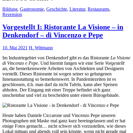
Bildung
,
Gastronomie
,
Geschichte
,
Literatur
,
Restaurants
,
Rezension
Vorgestellt I: Ristorante La Visione – in
Denkendorf – di Vincenzo e Pepe
10. Mai 2021
H. Wittmann
Im Industriegebiet von Denkendorf gibt es das Ristorante
La Visione
di Vincenzo e Pepe
. Und hiermit fangen wir eine Serie
Vorgestellt
an, die bemerkenswerte Arbeiten von Architekten und Designern
vorstellt. Dieses Ristorante ist wegen seiner so gelungenen
Innenausstattung so bemerkenswert. In Pandemiezeiten ist es
geschlossen, d.h. man darf da nicht Tafeln, kann aber Speisen
abholen. Der Eingang mit einer Treppe befindet sich ganz
unscheinbar und viel zu bescheiden unter einem Bürogebäude.
Heute haben Daniele Ciccarone und Vincenzo Pepe unseren
Photographen mit Maske mal ganz kurz hereingelassen und er hat
einige Fotos gemacht… nicht schwer sich vorzustellen, wie dieses
Lokal mittags und abends voll sein könnte, wenn nicht gerade mal