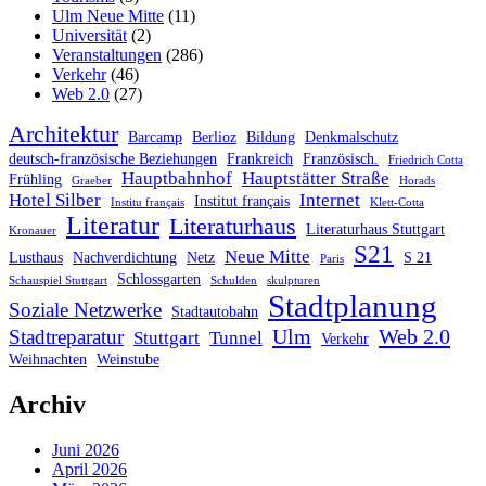
Ulm Neue Mitte
(11)
Universität
(2)
Veranstaltungen
(286)
Verkehr
(46)
Web 2.0
(27)
Architektur
Barcamp
Berlioz
Bildung
Denkmalschutz
deutsch-französische Beziehungen
Frankreich
Französisch.
Friedrich Cotta
Hauptbahnhof
Hauptstätter Straße
Frühling
Graeber
Horads
Hotel Silber
Internet
Institut français
Institu français
Klett-Cotta
Literatur
Literaturhaus
Literaturhaus Stuttgart
Kronauer
S21
Neue Mitte
Lusthaus
Nachverdichtung
Netz
S 21
Paris
Schlossgarten
Schauspiel Stuttgart
Schulden
skulpturen
Stadtplanung
Soziale Netzwerke
Stadtautobahn
Ulm
Web 2.0
Stadtreparatur
Stuttgart
Tunnel
Verkehr
Weihnachten
Weinstube
Archiv
Juni 2026
April 2026