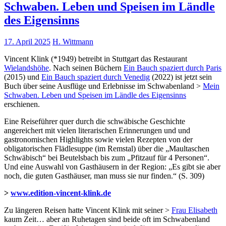
Schwaben. Leben und Speisen im Ländle
des Eigensinns
17. April 2025
H. Wittmann
Vincent Klink (*1949) betreibt in Stuttgart das Restaurant
Wielandshöhe
. Nach seinen Büchern
Ein Bauch spaziert durch Paris
(2015) und
Ein Bauch spaziert durch Venedig
(2022) ist jetzt sein
Buch über seine Ausflüge und Erlebnisse im Schwabenland >
Mein
Schwaben. Leben und Speisen im Ländle des Eigensinns
erschienen.
Eine Reiseführer quer durch die schwäbische Geschichte
angereichert mit vielen literarischen Erinnerungen und und
gastronomischen Highlights sowie vielen Rezepten von der
obligatorischen Flädlesuppe (im Remstal) über die „Maultaschen
Schwäbisch“ bei Beutelsbach bis zum „Pfitzauf für 4 Personen“.
Und eine Auswahl von Gasthäusern in der Region: „Es gibt sie aber
noch, die guten Gasthäuser, man muss sie nur finden.“ (S. 309)
>
www.edition-vincent-klink.de
Zu längeren Reisen hatte Vincent Klink mit seiner >
Frau Elisabeth
kaum Zeit… aber an Ruhetagen sind beide oft im Schwabenland