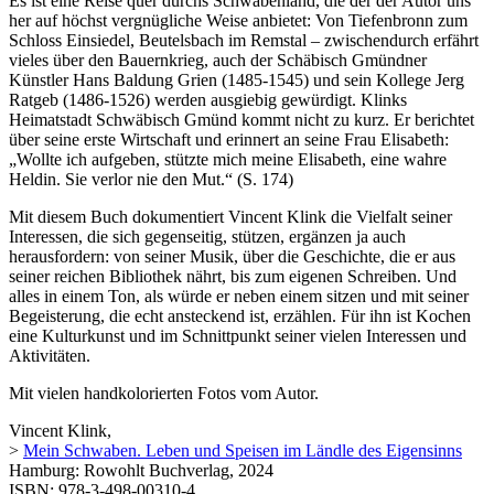
Es ist eine Reise quer durchs Schwabenland, die der der Autor uns
her auf höchst vergnügliche Weise anbietet: Von Tiefenbronn zum
Schloss Einsiedel, Beutelsbach im Remstal – zwischendurch erfährt
vieles über den Bauernkrieg, auch der Schäbisch Gmündner
Künstler Hans Baldung Grien (1485-1545) und sein Kollege Jerg
Ratgeb (1486-1526) werden ausgiebig gewürdigt. Klinks
Heimatstadt Schwäbisch Gmünd kommt nicht zu kurz. Er berichtet
über seine erste Wirtschaft und erinnert an seine Frau Elisabeth:
„Wollte ich aufgeben, stützte mich meine Elisabeth, eine wahre
Heldin. Sie verlor nie den Mut.“ (S. 174)
Mit diesem Buch dokumentiert Vincent Klink die Vielfalt seiner
Interessen, die sich gegenseitig, stützen, ergänzen ja auch
herausfordern: von seiner Musik, über die Geschichte, die er aus
seiner reichen Bibliothek nährt, bis zum eigenen Schreiben. Und
alles in einem Ton, als würde er neben einem sitzen und mit seiner
Begeisterung, die echt ansteckend ist, erzählen. Für ihn ist Kochen
eine Kulturkunst und im Schnittpunkt seiner vielen Interessen und
Aktivitäten.
Mit vielen handkolorierten Fotos vom Autor.
Vincent Klink,
>
Mein Schwaben. Leben und Speisen im Ländle des Eigensinns
Hamburg: Rowohlt Buchverlag, 2024
ISBN: 978-3-498-00310-4