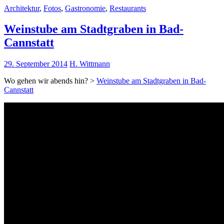
Architektur
,
Fotos
,
Gastronomie
,
Restaurants
Weinstube am Stadtgraben in Bad-
Cannstatt
29. September 2014
H. Wittmann
Wo gehen wir abends hin? >
Weinstube am Stadtgraben in Bad-
Cannstatt