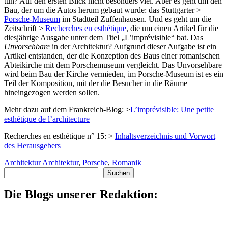
tun? Auf den ersten Blick nicht besonders viel. Aber es geht um den
Bau, der um die Autos herum gebaut wurde: das Stuttgarter >
Porsche-Museum
im Stadtteil Zuffenhausen. Und es geht um die
Zeitschrift >
Recherches en esthétique
, die um einen Artikel für die
diesjährige Ausgabe unter dem Titel „L’imprévisible“ bat. Das
Unvorsehbare
in der Architektur? Aufgrund dieser Aufgabe ist ein
Artikel entstanden, der die Konzeption des Baus einer romanischen
Abteikirche mit dem Porschemuseum vergleicht. Das Unvorsehbare
wird beim Bau der Kirche vermieden, im Porsche-Museum ist es ein
Teil der Komposition, mit der die Besucher in die Räume
hineingezogen werden sollen.
Mehr dazu auf dem Frankreich-Blog: >
L’imprévisible: Une petite
esthétique de l’architecture
Recherches en esthétique n° 15: >
Inhaltsverzeichnis und Vorwort
des Herausgebers
Architektur
Architektur
,
Porsche
,
Romanik
Suchen
Suchen
Die Blogs unserer Redaktion: