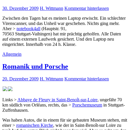
30. Dezember 2009
H. Wittmann
Kommentar hinterlassen
Zwischen den Tagen hat es meinen Laptop erwischt. Ein schlechter
Virenscanner, und das Unheil war geschehen. Nichts ging mehr.
Aber >
notebook4all
(Hauptstr. 91,
70563 Stuttgart-Vaihingen) hat mir prächtig geholfen. Alle Daten
auf einem externen Laufwerk gesichert. Und den Laptop neu
eingerichtet. Innerhalb von 24 h. Klasse.
Allgemein
Romanik und Porsche
20. Dezember 2009
H. Wittmann
Kommentar hinterlassen
Links >
Abbaye de Fleury in Saint-Benoît-sur-Loire
, ungefähr 70
km südlich von Orléans, rechts, das >
Porschemuseum
in Stuttgart-
Zuffenhausen.
Was haben Autos, die in einem für sie gebauten Museum stehen, mit
einer >
romanischen Kirche
, wie der in Saint-Benoît-sur Loire zu