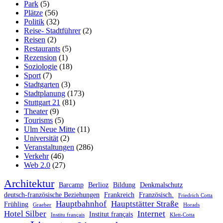
Park
(5)
Plätze
(56)
Politik
(32)
Reise- Stadtführer
(2)
Reisen
(2)
Restaurants
(5)
Rezension
(1)
Soziologie
(18)
Sport
(7)
Stadtgarten
(3)
Stadtplanung
(173)
Stuttgart 21
(81)
Theater
(9)
Tourisms
(5)
Ulm Neue Mitte
(11)
Universität
(2)
Veranstaltungen
(286)
Verkehr
(46)
Web 2.0
(27)
Architektur
Barcamp
Berlioz
Bildung
Denkmalschutz
deutsch-französische Beziehungen
Frankreich
Französisch.
Friedrich Cotta
Hauptbahnhof
Hauptstätter Straße
Frühling
Graeber
Horads
Hotel Silber
Internet
Institut français
Institu français
Klett-Cotta