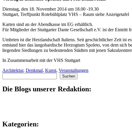
Dienstag, den 18. November 2014 um 18.00 -19.30
Stuttgart, Treffpunkt Rotebühlplatz VHS – Raum siehe Anzeigetafel
Karten sind an der Abendkasse im EG erhältlich.
Für Mitglieder der Stuttgarter Dante Gesellschaft e.V. ist der Eintritt fr
Umbrien ist die Herzlandschaft Italiens. Seit geschichtlicher Zeit is
entstand hier das langobardische Herzogtum Spoleto, von dem sich b
liegenden Siedlungen zu bedeutenden Städten mit jenen Sakralzentren
In Zusammenarbeit mit der VHS Stuttgart
Architektur
,
Denkmal
,
Kunst
,
Veranstaltungen
Suchen
Suchen
Die Blogs unserer Redaktion:
Kategorien: