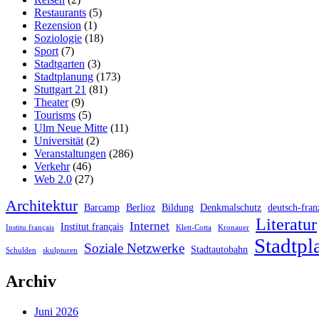
Restaurants
(5)
Rezension
(1)
Soziologie
(18)
Sport
(7)
Stadtgarten
(3)
Stadtplanung
(173)
Stuttgart 21
(81)
Theater
(9)
Tourisms
(5)
Ulm Neue Mitte
(11)
Universität
(2)
Veranstaltungen
(286)
Verkehr
(46)
Web 2.0
(27)
Architektur
Barcamp
Berlioz
Bildung
Denkmalschutz
deutsch-fran
Literatur
Internet
Institut français
Institu français
Klett-Cotta
Kronauer
Stadtpl
Soziale Netzwerke
Stadtautobahn
Schulden
skulpturen
Archiv
Juni 2026