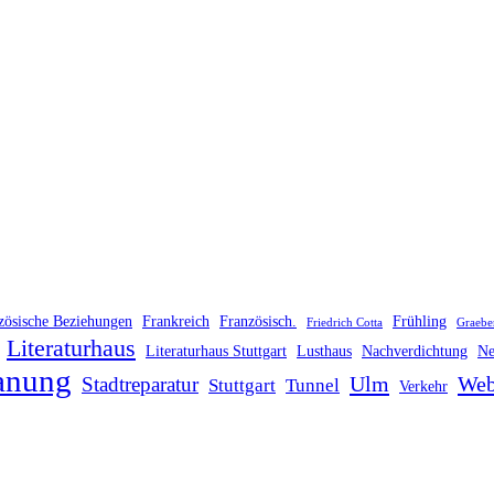
zösische Beziehungen
Frankreich
Französisch.
Frühling
Friedrich Cotta
Graebe
Literaturhaus
Literaturhaus Stuttgart
Lusthaus
Nachverdichtung
Ne
anung
Ulm
Web
Stadtreparatur
Stuttgart
Tunnel
Verkehr