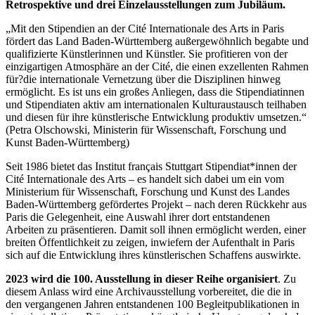
Retrospektive und drei Einzelausstellungen zum Jubiläum.
„Mit den Stipendien an der Cité Internationale des Arts in Paris
fördert das Land Baden-Württemberg außergewöhnlich begabte und
qualifizierte Künstlerinnen und Künstler. Sie profitieren von der
einzigartigen Atmosphäre an der Cité, die einen exzellenten Rahmen
für?die internationale Vernetzung über die Disziplinen hinweg
ermöglicht. Es ist uns ein großes Anliegen, dass die Stipendiatinnen
und Stipendiaten aktiv am internationalen Kulturaustausch teilhaben
und diesen für ihre künstlerische Entwicklung produktiv umsetzen.“
(Petra Olschowski, Ministerin für Wissenschaft, Forschung und
Kunst Baden-Württemberg)
Seit 1986 bietet das Institut français Stuttgart Stipendiat*innen der
Cité Internationale des Arts – es handelt sich dabei um ein vom
Ministerium für Wissenschaft, Forschung und Kunst des Landes
Baden-Württemberg gefördertes Projekt – nach deren Rückkehr aus
Paris die Gelegenheit, eine Auswahl ihrer dort entstandenen
Arbeiten zu präsentieren. Damit soll ihnen ermöglicht werden, einer
breiten Öffentlichkeit zu zeigen, inwiefern der Aufenthalt in Paris
sich auf die Entwicklung ihres künstlerischen Schaffens auswirkte.
2023 wird die 100. Ausstellung in dieser Reihe organisiert
. Zu
diesem Anlass wird eine Archivausstellung vorbereitet, die die in
den vergangenen Jahren entstandenen 100 Begleitpublikationen in