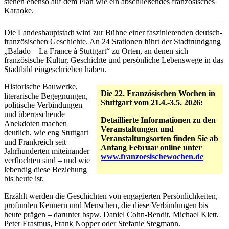
stehen ebenso auf dem Plan wie ein abschließendes französisches
Karaoke.
Die Landeshauptstadt wird zur Bühne einer faszinierenden deutsch-
französischen Geschichte. An 24 Stationen führt der Stadtrundgang
„Balado – La France à Stuttgart“ zu Orten, an denen sich
französische Kultur, Geschichte und persönliche Lebenswege in das
Stadtbild eingeschrieben haben.
Historische Bauwerke,
Die 22. Französischen Wochen in
literarische Begegnungen,
Stuttgart vom 21.4.-3.5. 2026:
politische Verbindungen
und überraschende
Detaillierte Informationen zu den
Anekdoten machen
Veranstaltungen und
deutlich, wie eng Stuttgart
Veranstaltungsorten finden Sie ab
und Frankreich seit
Anfang Februar online unter
Jahrhunderten miteinander
www.franzoesischewochen.de
verflochten sind – und wie
lebendig diese Beziehung
bis heute ist.
Erzählt werden die Geschichten von engagierten Persönlichkeiten,
profunden Kennern und Menschen, die diese Verbindungen bis
heute prägen – darunter bspw. Daniel Cohn-Bendit, Michael Klett,
Peter Erasmus, Frank Nopper oder Stefanie Stegmann.