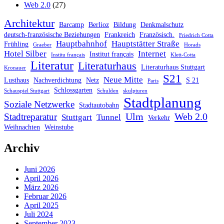
Web 2.0
(27)
Architektur
Barcamp
Berlioz
Bildung
Denkmalschutz
deutsch-französische Beziehungen
Frankreich
Französisch.
Friedrich Cotta
Hauptbahnhof
Hauptstätter Straße
Frühling
Graeber
Horads
Hotel Silber
Internet
Institut français
Institu français
Klett-Cotta
Literatur
Literaturhaus
Literaturhaus Stuttgart
Kronauer
S21
Neue Mitte
Lusthaus
Nachverdichtung
Netz
S 21
Paris
Schlossgarten
Schauspiel Stuttgart
Schulden
skulpturen
Stadtplanung
Soziale Netzwerke
Stadtautobahn
Ulm
Web 2.0
Stadtreparatur
Stuttgart
Tunnel
Verkehr
Weihnachten
Weinstube
Archiv
Juni 2026
April 2026
März 2026
Februar 2026
April 2025
Juli 2024
September 2023