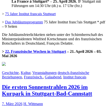
La France à Stuttgart“
–
25. April 2026
, IF Stuttgart mit
Führungen um 14:30 Uhr (dt.) u. 17 Uhr (frz.)
>
75 Jahre Institut français Stuttgart
>
Das Jubiläumsprogramm
75 Jahre Institut franc?ais Stuttgart *.pdf
– 9 Seiten
Die Jubiläumsfeierlichkeiten stehen unter der Schirmherrschaft des
Ministerpräsidenten Winfried Kretschmann und des französischen
Botschafters in Deutschland, François Delattre.
>
22. Französische Wochen in Stuttgart
– 21. April 2026 – 03.
Mai 2026
Geschichte
,
Kultur
,
Veranstaltungen
deutsch-französische
Beziehungen
,
Französisch.
,
Galaabend
,
Institut français
Die ersten Sonnenstrahlen 2026 im
Kurpark in Stuttgart-Bad-Cannstatt
7. März 2026
H. Wittmann