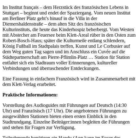
Im Institut français – dem Herzstück des französischen Lebens in
Stuttgart – beginnt und endet der Spaziergang. Vom neuen Institut
am Berliner Platz geht’s hinauf in die Villa in der
Diemershaldenstraße – dem alten Sitz des französischen
Kulturinstituts, die heute das Kinderhospiz beherbergt. Vom Westen
mit Abstecher am Feuersee beim Klett-Areal rüber in den Osten zum
Robert-Bosch-Haus; später die Kulturmeile entlang schlendern,
König Fußball im Stadtpalais treffen, Kunst und Le Corbusier auf
dem Weg guten Tag sagen und im Anschluss ein Cuvée auf die
Städtepartnerschaft am Pierre-Pflimlin-Platz … Station für Station
entfaltet sich ein Stadtraum voller Erinnerungen, kultureller
Verbindungen und überraschender Entdeckungen.
Eine Fassung in einfachem Französisch wird in Zusammenarbeit mit
dem Klett-Verlag erarbeitet.
Praktische Informationen:
Vorstellung des Audioguides mit Führungen auf Deutsch (14:30
Uhr) und Französisch (17 Uhr). Die angebotenen Führungen zu
ausgewählten Stationen bieten einen ersten Einblick in den
Stadtrundgang. Einzelne Beiträger:innen begleiten die Führungen
und stehen für Fragen zur Verfügung.
Teilnehmende benötigen ein Handy (App kann im Foyer des