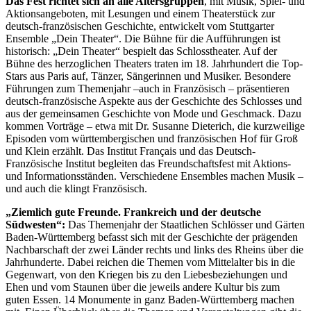
Das Fest richtet sich an alle Altersgruppen
, mit Musik, Spiel- und
Aktionsangeboten, mit Lesungen und einem Theaterstück zur
deutsch-französischen Geschichte, entwickelt vom Stuttgarter
Ensemble „Dein Theater“. Die Bühne für die Aufführungen ist
historisch: „Dein Theater“ bespielt das Schlosstheater. Auf der
Bühne des herzoglichen Theaters traten im 18. Jahrhundert die Top-
Stars aus Paris auf, Tänzer, Sängerinnen und Musiker. Besondere
Führungen zum Themenjahr –auch in Französisch – präsentieren
deutsch-französische Aspekte aus der Geschichte des Schlosses und
aus der gemeinsamen Geschichte von Mode und Geschmack. Dazu
kommen Vorträge – etwa mit Dr. Susanne Dieterich, die kurzweilige
Episoden vom württembergischen und französischen Hof für Groß
und Klein erzählt. Das Institut Français und das Deutsch-
Französische Institut begleiten das Freundschaftsfest mit Aktions-
und Informationsständen. Verschiedene Ensembles machen Musik –
und auch die klingt Französisch.
„Ziemlich gute Freunde. Frankreich und der deutsche
Südwesten“:
Das Themenjahr der Staatlichen Schlösser und Gärten
Baden-Württemberg befasst sich mit der Geschichte der prägenden
Nachbarschaft der zwei Länder rechts und links des Rheins über die
Jahrhunderte. Dabei reichen die Themen vom Mittelalter bis in die
Gegenwart, von den Kriegen bis zu den Liebesbeziehungen und
Ehen und vom Staunen über die jeweils andere Kultur bis zum
guten Essen. 14 Monumente in ganz Baden-Württemberg machen