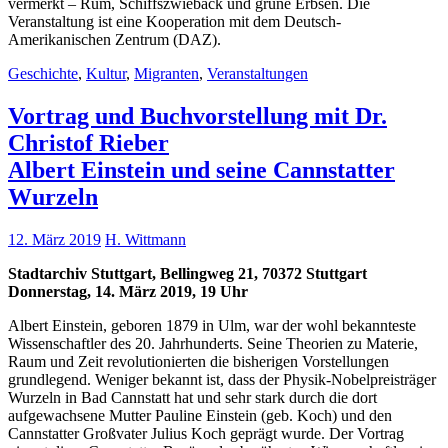
vermerkt – Rum, Schiffszwieback und grüne Erbsen. Die
Veranstaltung ist eine Kooperation mit dem Deutsch-
Amerikanischen Zentrum (DAZ).
Geschichte
,
Kultur
,
Migranten
,
Veranstaltungen
Vortrag und Buchvorstellung mit Dr.
Christof Rieber
Albert Einstein und seine Cannstatter
Wurzeln
12. März 2019
H. Wittmann
Stadtarchiv Stuttgart, Bellingweg 21, 70372 Stuttgart
Donnerstag, 14. März 2019, 19 Uhr
Albert Einstein, geboren 1879 in Ulm, war der wohl bekannteste
Wissenschaftler des 20. Jahrhunderts. Seine Theorien zu Materie,
Raum und Zeit revolutionierten die bisherigen Vorstellungen
grundlegend. Weniger bekannt ist, dass der Physik-Nobelpreisträger
Wurzeln in Bad Cannstatt hat und sehr stark durch die dort
aufgewachsene Mutter Pauline Einstein (geb. Koch) und den
Cannstatter Großvater Julius Koch geprägt wurde. Der Vortrag