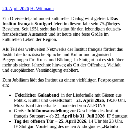
20. April 2026
H. Wittmann
Ein Dreivierteljahrhundert kultureller Dialog wird gefeiert.
Das
Institut français Stuttgart
feiert in diesem Jahr sein 75-jähriges
Bestehen. Seit 1951 steht das Institut für den lebendigen deutsch-
französischen Austausch und ist heute eine feste Größe im
kulturellen Leben der Region.
Als Teil des weltweiten Netzwerks der Institut français fördert das
Institut die französische Sprache und Kultur und organisiert
Begegnungen für Kunst und Bildung. In Stuttgart hat es sich über
mehr als sieben Jahrzehnte hinweg als Ort der Offenheit, Vielfalt
und europäischen Verständigung etabliert.
Zum Jubiläum lädt das Institut zu einem vielfältigen Festprogramm
ein:
Feierlicher Galaabend
in der Liederhalle mit Gästen aus
Politik, Kultur und Gesellschaft –
21. April 2026
, 19:30 Uhr,
Mozartsaal Liederhalle – moderiert von ALFONS
Große
Jubiläumsausstellung
zur Geschichte des Institut
français Stuttgart – ab
22. April bis 31. Juli 2026
, IF Stuttgart
Tag der offenen Tür
–
25. April 2026
, 14 Uhr bis 23 Uhr,
IF Stuttgart Vorstellung des neuen Audioguides
„Balado –