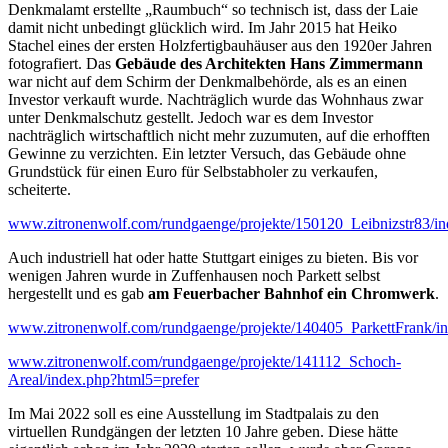
Denkmalamt erstellte „Raumbuch“ so technisch ist, dass der Laie
damit nicht unbedingt glücklich wird. Im Jahr 2015 hat Heiko
Stachel eines der ersten Holzfertigbauhäuser aus den 1920er Jahren
fotografiert. Das
Gebäude des Architekten Hans Zimmermann
war nicht auf dem Schirm der Denkmalbehörde, als es an einen
Investor verkauft wurde. Nachträglich wurde das Wohnhaus zwar
unter Denkmalschutz gestellt. Jedoch war es dem Investor
nachträglich wirtschaftlich nicht mehr zuzumuten, auf die erhofften
Gewinne zu verzichten. Ein letzter Versuch, das Gebäude ohne
Grundstück für einen Euro für Selbstabholer zu verkaufen,
scheiterte.
www.zitronenwolf.com/rundgaenge/projekte/150120_Leibnizstr83/i
Auch industriell hat oder hatte Stuttgart einiges zu bieten. Bis vor
wenigen Jahren wurde in Zuffenhausen noch Parkett selbst
hergestellt und es gab
am Feuerbacher Bahnhof ein Chromwerk
.
www.zitronenwolf.com/rundgaenge/projekte/140405_ParkettFrank/i
www.zitronenwolf.com/rundgaenge/projekte/141112_Schoch-
Areal/index.php?html5=prefer
Im Mai 2022 soll es eine Ausstellung im Stadtpalais zu den
virtuellen Rundgängen der letzten 10 Jahre geben. Diese hätte