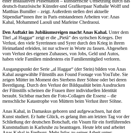
einer installativen Präsentation – künstlerische Umsetzung durch das
deutsch-französische Künstler-und Grafikerpaar Nathalie Wolff und
Matthias Bumiller – zeigt. Außerdem stellen drei aktuelle
Stipendiat*innen ihre in Paris entstandenen Arbeiten vor: Anas
Kahal, Mohammed Laouli und Marleine Chedraoui.
Den Auftakt im Jubiläumsreigen macht Anas Kahal.
Unter dem
Titel „al Haggar“ zeigt er die „Pietà“ des syrischen Krieges. Der
Verlust, den viele Syrerinnen und Syrer durch den Krieg in ihrem
Heimatland erleiden, ist nur schwer in Worte zu fassen. Abgesehen
vom Verlust des eigenen Zuhauses, von Jobs, Geld und Autos,
haben viele Familien mindestens ein Familienmitglied verloren.
Ausgangspunkt der Serie „al Haggar“ (der Stein) bilden von Anas
Kahal ausgewählte Filmstills aus Found Footage von YouTube. Sie
zeigen Mütter im Moment des Sterbens ihrer Söhne oder bei deren
Beerdigung. Durch den Verlust der Bildqualität beim Ausdrucken
der Filmstills scheinen die Frauen ihrer individuellen Identität
beraubt. Sichtbar machen die Foto-Collagen die Essenz – die
menschliche Katastrophe von Müttern beim Verlust ihrer Söhne.
Anas Kahal, in Damaskus geboren und aufgewachsen, hat dort
Kunst studiert. Er hatte Glück, es gelang ihm am letzten Tag vor der
Schließung der deutschen Botschaft, ein Visum für ein fortführendes
Kunststudium in Karlsruhe zu beantragen. Heute lebt und arbeitet
Anas Kahal in Freiburg. Mehr Infos zu seiner Arbeit unter: