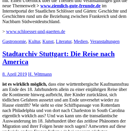
mit. Einen Überblick über die Themen und Veranstaltungen gibt die
neue Themenwelt
>
www.ziemlich-gute-freunde.de
im
Internetportal der Staatlichen Schlösser und Gärten: Geschichte und
Geschichten rund um die Beziehung zwischen Frankreich und dem
Nachbarn Südwestdeutschland.
>
www.schloesser-und-gaerten.de
Gastronomie
,
Kultur
,
Kunst
,
Literatur
,
Medien
,
Veranstaltungen
Stadtarchiv Stuttgart: Die Reise nach
America
8. April 2019
H. Wittmann
ist es wirklich möglich,
dass eine württembergische Kaufmannsfrau
am Ende des 18. Jahrhunderts allein zu einer einjährigen Reise über
die Kontinente hinweg aufbricht, ihre Kinder zurücklässt, sich
tödlichen Gefahren aussetzt und am Ende unversehrt wieder zu
Hause eintrifft? Wie sieht so eine Schiffspassage von Rotterdam
nach Philadelphia und von dort nach Charleston in South Carolina
eigentlich wirklich aus? Und was kann uns die transatlantische
Auswanderung im 18. Jahrhundert über das zeitlose Phänomen der
Migration und ihrer Folgen heute noch sagen? Antworten auf diese