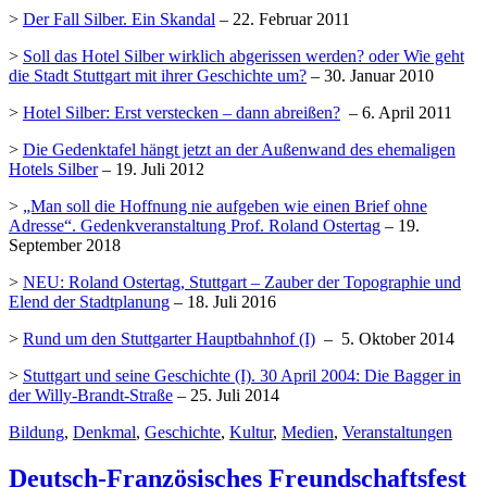
>
Der Fall Silber. Ein Skandal
– 22. Februar 2011
>
Soll das Hotel Silber wirklich abgerissen werden? oder Wie geht
die Stadt Stuttgart mit ihrer Geschichte um?
– 30. Januar 2010
>
Hotel Silber: Erst verstecken – dann abreißen?
– 6. April 2011
>
Die Gedenktafel hängt jetzt an der Außenwand des ehemaligen
Hotels Silber
– 19. Juli 2012
>
„Man soll die Hoffnung nie aufgeben wie einen Brief ohne
Adresse“. Gedenkveranstaltung Prof. Roland Ostertag
– 19.
September 2018
>
NEU: Roland Ostertag, Stuttgart – Zauber der Topographie und
Elend der Stadtplanung
– 18. Juli 2016
>
Rund um den Stuttgarter Hauptbahnhof (I)
– 5. Oktober 2014
>
Stuttgart und seine Geschichte (I). 30 April 2004: Die Bagger in
der Willy-Brandt-Straße
– 25. Juli 2014
Bildung
,
Denkmal
,
Geschichte
,
Kultur
,
Medien
,
Veranstaltungen
Deutsch-Französisches Freundschaftsfest