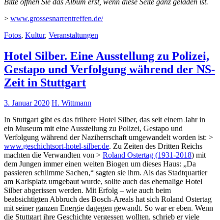
Bitte öffnen Sie das Album erst, wenn diese Seite ganz geladen ist.
>
www.grossesnarrentreffen.de/
Fotos
,
Kultur
,
Veranstaltungen
Hotel Silber. Eine Ausstellung zu Polizei,
Gestapo und Verfolgung während der NS-
Zeit in Stuttgart
3. Januar 2020
H. Wittmann
In Stuttgart gibt es das frühere Hotel Silber, das seit einem Jahr in
ein Museum mit eine Ausstellung zu Polizei, Gestapo und
Verfolgung während der Naziherrschaft umgewandelt worden ist: >
www.geschichtsort-hotel-silber.de
. Zu Zeiten des Dritten Reichs
machten die Verwandten von >
Roland Ostertag (1931-2018
) mit
dem Jungen immer einen weiten Biogen um dieses Haus: „Da
passieren schlimme Sachen,“ sagten sie ihm. Als das Stadtquartier
am Karlsplatz umgebaut wurde, sollte auch das ehemalige Hotel
Silber abgerissen werden. Mit Erfolg – wie auch beim
beabsichtigten Abbruch des Bosch-Areals hat sich Roland Ostertag
mit seiner ganzen Energie dagegen gewandt. So war er eben. Wenn
die Stuttgart ihre Geschichte vergessen wollten, schrieb er viele