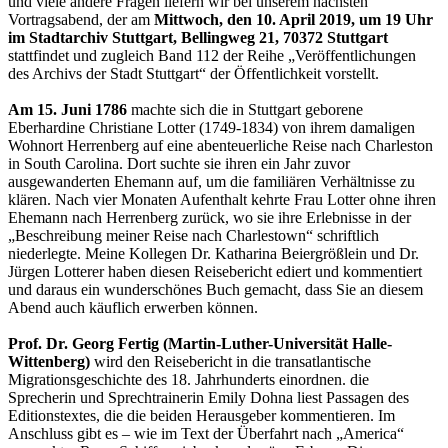
und viele andere Fragen liefern wir bei unserem nächsten
Vortragsabend, der am
Mittwoch, den 10. April 2019, um 19 Uhr
im Stadtarchiv Stuttgart, Bellingweg 21, 70372 Stuttgart
stattfindet und zugleich Band 112 der Reihe „Veröffentlichungen
des Archivs der Stadt Stuttgart“ der Öffentlichkeit vorstellt.
Am 15. Juni 1786
machte sich die in Stuttgart geborene
Eberhardine Christiane Lotter (1749-1834) von ihrem damaligen
Wohnort Herrenberg auf eine abenteuerliche Reise nach Charleston
in South Carolina. Dort suchte sie ihren ein Jahr zuvor
ausgewanderten Ehemann auf, um die familiären Verhältnisse zu
klären. Nach vier Monaten Aufenthalt kehrte Frau Lotter ohne ihren
Ehemann nach Herrenberg zurück, wo sie ihre Erlebnisse in der
„Beschreibung meiner Reise nach Charlestown“ schriftlich
niederlegte. Meine Kollegen Dr. Katharina Beiergrößlein und Dr.
Jürgen Lotterer haben diesen Reisebericht ediert und kommentiert
und daraus ein wunderschönes Buch gemacht, dass Sie an diesem
Abend auch käuflich erwerben können.
Prof. Dr. Georg Fertig (Martin-Luther-Universität Halle-
Wittenberg)
wird den Reisebericht in die transatlantische
Migrationsgeschichte des 18. Jahrhunderts einordnen. die
Sprecherin und Sprechtrainerin Emily Dohna liest Passagen des
Editionstextes, die die beiden Herausgeber kommentieren. Im
Anschluss gibt es – wie im Text der Überfahrt nach „America“