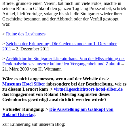
Briefe, gründete einen Verein, bat mich um viele Fotos, machte in
seinem Büro am Gähkopf
den ganzen Tag lang Pressearbeit, schrieb
Artikel, hielt Vorträge, solange bis sich die Stuttgarter wieder ihrer
Geschichte besannen und der Abbruch oder der Verfall gestoppt
war:
>
Ruine des Lusthauses
>
Zeichen der Erinnerung: Die Gedenkstunde am 1. Dezember
2011
– 2. Dezember 2011
>
Architektur im Stuttgarter Literaturhaus. Von der Missachtung des
Denkmalschutzes unserer kulturellen Vergangenheit und Zukunft
–
21. März 2009 von H. Wittmann
Wäre es nicht angemessen, wenn auf der Website des >
Museums Hotel Silber
inbesondere bei der Beschreibung, wie es
zu diesem Lernort kam >
virtuell.geschichtsort-hotel-silber.de
das Engagement von Roland Ostertag zugunsten dieses
Gedenkortes gewürdigt ausdrücklich werden würde?
Virtueller Rundgang: >
Die Ausstellung am Gähkopf von
Roland Ostertag
.
Zur Erinnerung auf unserem Blog: