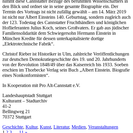
nimmt diese Cannstatter Bezüge des berühmten Wissenschaftlers in
den Blick und ordnet sie in seine gesamte Biographie ein. Der
Termin des Vortrags ist nicht zufällig gewählt – am 14. März 2019
ist nicht nur Albert Einsteins 140. Geburtstag, sondern zugleich auch
der 123. Todestag des Cannstatter Fruchthändlers und königlichen
Hoflieferanten Julius Koch, seines Großvaters. Er gab aus jüdischer
Familiensolidarität dem Schwiegersohn Hermann Einstein in
München Kredite für dessen unterkapitalisierte dortige
„Elektrotechnische Fabrik“.
Christof Rieber ist Historiker in Ulm, zahlreiche Veröffentlichungen
zur deutschen Demokratiegeschichte des 19. und 20. Jahrhunderts
von der Revolution 1848/49 über das Kaiserreich bis 1933. Soeben
erschien im Thorbecke Verlag sein Buch „Albert Einstein. Biografie
eines Nonkonformisten“.
In Kooperation mit Pro Alt-Cannstatt e.V.
Landeshauptstadt Stuttgart
Kulturamt – Stadtarchiv
41-2
Bellingweg 21
70372 Stuttgart
Geschichte
,
Kultur
,
Kunst
,
Literatur
,
Medien
,
Veranstaltungen
1
2
3
…
11
»