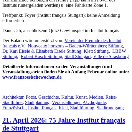
Instituts runtergeladen werden) u. eine Fahrkarte Zone 1.
Treffpunkt: Foyer (Institut français Stuttgart); keine Anmeldung
erforderlich
Dauer: 2h, anschließend Quiz/ Gewinnspiel im Institut français
Der Balado wird unterstützt von:
Verein der Freunde des Institut
français e.V.
,
Nouveaux horizons – Baden-Württemberg Stiftung
,
Dr. Karl Eisele & Elisabeth Eisele Stiftung
,
Klett Stiftung
,
LBBW
Stiftung
,
Robert Bosch Stiftung
,
Stadt Stuttgart
,
Ville de Strasbourg
Detaillierte Informationen zu den Veranstaltungen und
Veranstaltungsorten finden Sie ab Anfang Februar online unter
www.franzoesischewochen.de
Architektur
,
Fotos
,
Geschichte
,
Kultur
,
Kunst
,
Medien
,
Reise-
Stadtführer
,
Stadtplanung
,
Veranstaltungen
AUdioguide
,
Französisch.
,
Institut français
,
Klett
,
Stadtführung
,
Stadtrundgang
21. April 2026: 75 Jahre Institut français
de Stuttgart