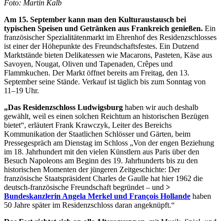
Foto: Martin Kalb
Am 15. September kann man den Kulturaustausch bei
typischen Speisen und Getränken aus Frankreich genießen.
Ein
französischer Spezialitätenmarkt im Ehrenhof des Residenzschlosses
ist einer der Höhepunkte des Freundschaftsfestes. Ein Dutzend
Marktstände bieten Delikatessen wie Macarons, Pasteten, Käse aus
Savoyen, Nougat, Oliven und Tapenaden, Crêpes und
Flammkuchen. Der Markt öffnet bereits am Freitag, den 13.
September seine Stände. Verkauf ist täglich bis zum Sonntag von
11–19 Uhr.
„Das Residenzschloss Ludwigsburg
haben wir auch deshalb
gewählt, weil es einen solchen Reichtum an historischen Bezügen
bietet“, erläutert Frank Krawczyk, Leiter des Bereichs
Kommunikation der Staatlichen Schlösser und Gärten, beim
Pressegespräch am Dienstag im Schloss „Von der engen Beziehung
im 18. Jahrhundert mit den vielen Künstlern aus Paris über den
Besuch Napoleons am Beginn des 19. Jahrhunderts bis zu den
historischen Momenten der jüngeren Zeitgeschichte: Der
französische Staatspräsident Charles de Gaulle hat hier 1962 die
deutsch-französische Freundschaft begründet – und
>
Bundeskanzlerin Angela Merkel und François Hollande
haben
50 Jahre später im Residenzschloss daran angeknüpft.“