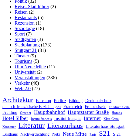
Politik
(32)
Reise- Stadtführer
(2)
Reisen
(2)
Restaurants
(5)
Rezension
(1)
Soziologie
(18)
Sport
(7)
Stadtgarten
(3)
Stadtplanung
(173)
Stuttgart 21
(81)
Theater
(9)
Tourisms
(5)
Ulm Neue Mitte
(11)
Universität
(2)
Veranstaltungen
(286)
Verkehr
(46)
Web 2.0
(27)
Architektur
Barcamp
Berlioz
Bildung
Denkmalschutz
deutsch-französische Beziehungen
Frankreich
Französisch.
Friedrich Cotta
Hauptbahnhof
Hauptstätter Straße
Frühling
Graeber
Horads
Hotel Silber
Internet
Institut français
Institu français
Klett-Cotta
Literatur
Literaturhaus
Literaturhaus Stuttgart
Kronauer
S21
Neue Mitte
Lusthaus
Nachverdichtung
Netz
S 21
Paris