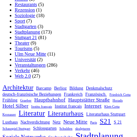
Restaurants
(5)
Rezension
(1)
Soziologie
(18)
Sport
(7)
Stadtgarten
(3)
Stadtplanung
(173)
Stuttgart 21
(81)
Theater
(9)
Tourisms
(5)
Ulm Neue Mitte
(11)
Universität
(2)
Veranstaltungen
(286)
Verkehr
(46)
Web 2.0
(27)
Architektur
Barcamp
Berlioz
Bildung
Denkmalschutz
deutsch-französische Beziehungen
Frankreich
Französisch.
Friedrich Cotta
Hauptbahnhof
Hauptstätter Straße
Frühling
Graeber
Horads
Hotel Silber
Internet
Institut français
Institu français
Klett-Cotta
Literatur
Literaturhaus
Literaturhaus Stuttgart
Kronauer
S21
Neue Mitte
Lusthaus
Nachverdichtung
Netz
S 21
Paris
Schlossgarten
Schauspiel Stuttgart
Schulden
skulpturen
Stadtplanung
Soziale Netzwerke