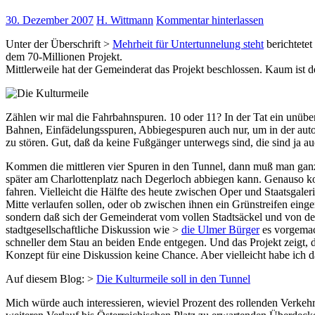
30. Dezember 2007
H. Wittmann
Kommentar hinterlassen
Unter der Überschrift >
Mehrheit für Untertunnelung steht
berichtete
dem 70-Millionen Projekt.
Mittlerweile hat der Gemeinderat das Projekt beschlossen. Kaum ist der
Zählen wir mal die Fahrbahnspuren. 10 oder 11? In der Tat ein unübe
Bahnen, Einfädelungsspuren, Abbiegespuren auch nur, um in der auto
zu stören. Gut, daß da keine Fußgänger unterwegs sind, die sind ja au
Kommen die mittleren vier Spuren in den Tunnel, dann muß man gan
später am Charlottenplatz nach Degerloch abbiegen kann. Genauso k
fahren. Vielleicht die Hälfte des heute zwischen Oper und Staatsgaler
Mitte verlaufen sollen, oder ob zwischen ihnen ein Grünstreifen eing
sondern daß sich der Gemeinderat vom vollen Stadtsäckel und von dem
stadtgesellschaftliche Diskussion wie >
die Ulmer Bürger
es vorgemac
schneller dem Stau an beiden Ende entgegen. Und das Projekt zeigt, 
Konzept für eine Diskussion keine Chance. Aber vielleicht habe ich 
Auf diesem Blog: >
Die Kulturmeile soll in den Tunnel
Mich würde auch interessieren, wieviel Prozent des rollenden Verkehr