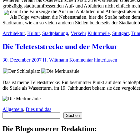
weiteren Verlauf bis Österreichischen Platz zu erwartenden Überdeck
großzügig stadtraumfressenden Auf- und Abfahrten nicht einfach mehr
damit die Fahrzeuge die Auf und Abfahrten und Abbiegestraßen
n
Als Folge verwaisen die Nebenstraßen, hier die Straße neben dem
Stadtraum, wie an so vielen anderen Stellen beiderseits der Stadtauto
Architektur
,
Kultur
,
Stadtplanung
,
Verkehr
Kulurmeile
,
Stuttgart
,
Tun
Die Teleteststrecke und der Merkur
30. Dezember 2007
H. Wittmann
Kommentar hinterlassen
Das ist meine Teleteststrecke: Ein bestimmter Punkt auf dem Schloßp
die Säule als Wasserturm, im 19. Jahrhundert bekam sie den vergold
Allgemein
,
Dies und das
Suchen
Suchen
Die Blogs unserer Redaktion: