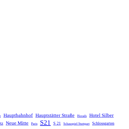
Hauptbahnhof
Hauptstätter Straße
Hotel Silber
r
Horads
S21
Neue Mitte
tz
S 21
Schlossgarten
Paris
Schauspiel Stuttgart