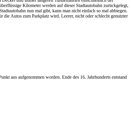
n Deckel und immer längeren Tunnelfahrten einschließlich der
überflüssige Kilometer werden auf dieser Stadtautobahn zurückgelegt,
 Stadtautobahn nun mal gibt, kann man nicht einfach so mal abbiegen.
die Autos zum Parkplatz wird. Leerer, nicht oder schlecht genutzter
en Punkt aus aufgenommen worden. Ende des 16. Jahrhunderts entstand