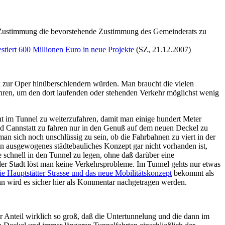
e Zustimmung die bevorstehende Zustimmung des Gemeinderats zu
estiert 600 Millionen Euro in neue Projekte
(SZ, 21.12.2007)
ek zur Oper hinüberschlendern würden. Man braucht die vielen
hren, um den dort laufenden oder stehenden Verkehr möglichst wenig
ht im Tunnel zu weiterzufahren, damit man einige hundert Meter
d Cannstatt zu fahren nur in den Genuß auf dem neuen Deckel zu
 man sich noch unschlüssig zu sein, ob die Fahrbahnen zu viert in der
ein ausgewogenes städtebauliches Konzept gar nicht vorhanden ist,
 schnell in den Tunnel zu legen, ohne daß darüber eine
er Stadt löst man keine Verkehrsprobleme. Im Tunnel gehts nur etwas
e Hauptstätter Strasse und das neue Mobilitätskonzept
bekommt als
nn wird es sicher hier als Kommentar nachgetragen werden.
er Anteil wirklich so groß, daß die Untertunnelung und die dann im