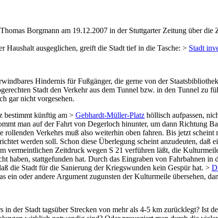
t Thomas Borgmann am 19.12.2007 in der Stuttgarter Zeitung über di
 Haushalt ausgeglichen, greift die Stadt tief in die Tasche: >
Stadt inv
rwindbares Hindernis für Fußgänger, die gerne von der Staatsbiblioth
gerechten Stadt den Verkehr aus dem Tunnel bzw. in den Tunnel zu fü
ch gar nicht vorgesehen.
z bestimmt künftig am >
Gebhardt-Müller-Platz
höllisch aufpassen, nic
ommt man auf der Fahrt von Degerloch hinunter, um dann Richtung Ba
ie rollenden Verkehrs muß also weiterhin oben fahren. Bis jetzt scheint
erichtet werden soll. Schon diese Überlegung scheint anzudeuten, daß 
 vermeintlichen Zeitdruck wegen S 21 verführen läßt, die Kulturmeile
ht haben, stattgefunden hat. Durch das Eingraben von Fahrbahnen in d
daß die Stadt für die Sanierung der Kriegswunden kein Gespür hat. >
Di
das ein oder andere Argument zugunsten der Kulturmeile übersehen, da
s in der Stadt tagsüber Strecken von mehr als 4-5 km zurücklegt? Ist d