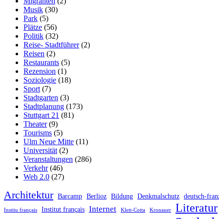
Migranten
(2)
Musik
(30)
Park
(5)
Plätze
(56)
Politik
(32)
Reise- Stadtführer
(2)
Reisen
(2)
Restaurants
(5)
Rezension
(1)
Soziologie
(18)
Sport
(7)
Stadtgarten
(3)
Stadtplanung
(173)
Stuttgart 21
(81)
Theater
(9)
Tourisms
(5)
Ulm Neue Mitte
(11)
Universität
(2)
Veranstaltungen
(286)
Verkehr
(46)
Web 2.0
(27)
Architektur
Barcamp
Berlioz
Bildung
Denkmalschutz
deutsch-fran
Literatur
Internet
Institut français
Institu français
Klett-Cotta
Kronauer