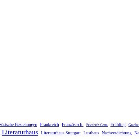
zösische Beziehungen
Frankreich
Französisch.
Frühling
Friedrich Cotta
Graebe
Literaturhaus
Literaturhaus Stuttgart
Lusthaus
Nachverdichtung
Ne