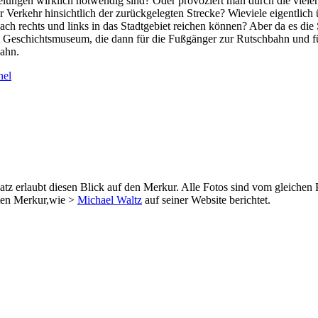
elungen wirklich notwendig sind? Oder provoziert man durch die viele
 Verkehr hinsichtlich der zurückgelegten Strecke? Wieviele eigentlich 
ach rechts und links in das Stadtgebiet reichen können? Aber da es die
 Geschichtsmuseum, die dann für die Fußgänger zur Rutschbahn und für 
bahn.
nel
latz erlaubt diesen Blick auf den Merkur. Alle Fotos sind vom gleich
eten Merkur,wie >
Michael Waltz
auf seiner Website berichtet.