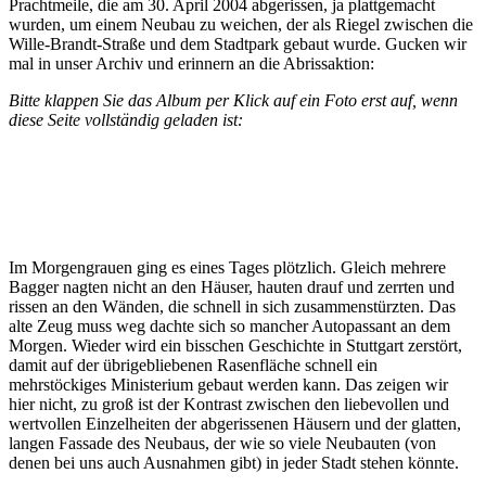
Prachtmeile, die am 30. April 2004 abgerissen, ja plattgemacht
wurden, um einem Neubau zu weichen, der als Riegel zwischen die
Wille-Brandt-Straße und dem Stadtpark gebaut wurde. Gucken wir
mal in unser Archiv und erinnern an die Abrissaktion:
Bitte klappen Sie das Album per Klick auf ein Foto erst auf, wenn
diese Seite vollständig geladen ist:
Im Morgengrauen ging es eines Tages plötzlich. Gleich mehrere
Bagger nagten nicht an den Häuser, hauten drauf und zerrten und
rissen an den Wänden, die schnell in sich zusammenstürzten. Das
alte Zeug muss weg dachte sich so mancher Autopassant an dem
Morgen. Wieder wird ein bisschen Geschichte in Stuttgart zerstört,
damit auf der übrigebliebenen Rasenfläche schnell ein
mehrstöckiges Ministerium gebaut werden kann. Das zeigen wir
hier nicht, zu groß ist der Kontrast zwischen den liebevollen und
wertvollen Einzelheiten der abgerissenen Häusern und der glatten,
langen Fassade des Neubaus, der wie so viele Neubauten (von
denen bei uns auch Ausnahmen gibt) in jeder Stadt stehen könnte.