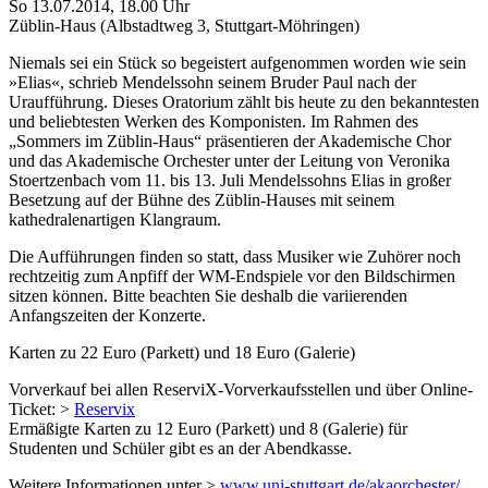
So 13.07.2014, 18.00 Uhr
Züblin-Haus (Albstadtweg 3, Stuttgart-Möhringen)
Niemals sei ein Stück so begeistert aufgenommen worden wie sein
»Elias«, schrieb Mendelssohn seinem Bruder Paul nach der
Uraufführung. Dieses Oratorium zählt bis heute zu den bekanntesten
und beliebtesten Werken des Komponisten. Im Rahmen des
„Sommers im Züblin-Haus“ präsentieren der Akademische Chor
und das Akademische Orchester unter der Leitung von Veronika
Stoertzenbach vom 11. bis 13. Juli Mendelssohns Elias in großer
Besetzung auf der Bühne des Züblin-Hauses mit seinem
kathedralenartigen Klangraum.
Die Aufführungen finden so statt, dass Musiker wie Zuhörer noch
rechtzeitig zum Anpfiff der WM-Endspiele vor den Bildschirmen
sitzen können. Bitte beachten Sie deshalb die variierenden
Anfangszeiten der Konzerte.
Karten zu 22 Euro (Parkett) und 18 Euro (Galerie)
Vorverkauf bei allen ReserviX-Vorverkaufsstellen und über Online-
Ticket: >
Reservix
Ermäßigte Karten zu 12 Euro (Parkett) und 8 (Galerie) für
Studenten und Schüler gibt es an der Abendkasse.
Weitere Informationen unter >
www.uni-stuttgart.de/akaorchester/
.