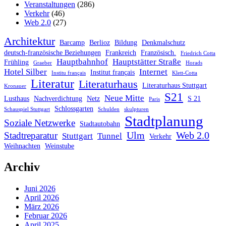
Veranstaltungen
(286)
Verkehr
(46)
Web 2.0
(27)
Architektur
Barcamp
Berlioz
Bildung
Denkmalschutz
deutsch-französische Beziehungen
Frankreich
Französisch.
Friedrich Cotta
Hauptbahnhof
Hauptstätter Straße
Frühling
Graeber
Horads
Hotel Silber
Internet
Institut français
Institu français
Klett-Cotta
Literatur
Literaturhaus
Literaturhaus Stuttgart
Kronauer
S21
Neue Mitte
Lusthaus
Nachverdichtung
Netz
S 21
Paris
Schlossgarten
Schauspiel Stuttgart
Schulden
skulpturen
Stadtplanung
Soziale Netzwerke
Stadtautobahn
Ulm
Web 2.0
Stadtreparatur
Stuttgart
Tunnel
Verkehr
Weihnachten
Weinstube
Archiv
Juni 2026
April 2026
März 2026
Februar 2026
April 2025