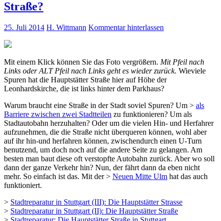
Straße?
25. Juli 2014
H. Wittmann
Kommentar hinterlassen
Mit einem Klick können Sie das Foto vergrößern.
Mit Pfeil nach
Links oder ALT Pfeil nach Links geht es wieder zurück.
Wieviele
Spuren hat die Hauptstätter Straße hier auf Höhe der
Leonhardskirche, die ist links hinter dem Parkhaus?
Warum braucht eine Straße in der Stadt soviel Spuren? Um >
als
Barriere zwischen zwei Stadtteilen
zu funktionieren? Um als
Stadtautobahn herzuhalten? Oder um die vielen Hin- und Herfahrer
aufzunehmen, die die Straße nicht überqueren können, wohl aber
auf ihr hin-und herfahren können, zwischendurch einen U-Turn
benutzend, um doch noch auf die andere Seite zu gelangen. Am
besten man baut diese oft verstopfte Autobahn zurück. Aber wo soll
dann der ganze Verkehr hin? Nun, der fährt dann da eben nicht
mehr. So einfach ist das. Mit der >
Neuen Mitte Ulm
hat das auch
funktioniert.
>
Stadtreparatur in Stuttgart (III): Die Hauptstätter Strasse
>
Stadtreparatur in Stuttgart (II): Die Hauptstätter Straße
>
Stadtreparatur: Die Hauptstätter Straße in Stuttgart