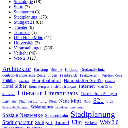
Soziologie
(18)
Sport
(7)
Stadtgarten
(3)
Stadtplanung
(173)
Stuttgart 21
(81)
Theater
(9)
Tourisms
(5)
Ulm Neue Mitte
(11)
Universität
(2)
Veranstaltungen
(286)
Verkehr
(46)
Web 2.0
(27)
Architektur
Barcamp
Berlioz
Bildung
Denkmalschutz
deutsch-französische Beziehungen
Frankreich
Französisch.
Friedrich Cotta
Hauptbahnhof
Hauptstätter Straße
Frühling
Graeber
Horads
Hotel Silber
Internet
Institut français
Institu français
Klett-Cotta
Literatur
Literaturhaus
Literaturhaus Stuttgart
Kronauer
S21
Neue Mitte
Lusthaus
Nachverdichtung
Netz
S 21
Paris
Schlossgarten
Schauspiel Stuttgart
Schulden
skulpturen
Stadtplanung
Soziale Netzwerke
Stadtautobahn
Ulm
Web 2.0
Stadtreparatur
Stuttgart
Tunnel
Verkehr