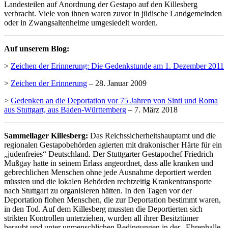
Landesteilen auf Anordnung der Gestapo auf den Killesberg
verbracht. Viele von ihnen waren zuvor in jüdische Landgemeinden
oder in Zwangsaltenheime umgesiedelt worden.
Auf unserem Blog:
>
Zeichen der Erinnerung: Die Gedenkstunde am 1. Dezember 2011
>
Zeichen der Erinnerung
– 28. Januar 2009
>
Gedenken an die Deportation vor 75 Jahren von Sinti und Roma
aus Stuttgart, aus Baden-Württemberg
– 7. März 2018
Sammellager Killesberg:
Das Reichssicherheitshauptamt und die
regionalen Gestapobehörden agierten mit drakonischer Härte für ein
„judenfreies“ Deutschland. Der Stuttgarter Gestapochef Friedrich
Mußgay hatte in seinem Erlass angeordnet, dass alle kranken und
gebrechlichen Menschen ohne jede Ausnahme deportiert werden
müssten und die lokalen Behörden rechtzeitig Krankentransporte
nach Stuttgart zu organisieren hätten. In den Tagen vor der
Deportation flohen Menschen, die zur Deportation bestimmt waren,
in den Tod. Auf dem Killesberg mussten die Deportierten sich
strikten Kontrollen unterziehen, wurden all ihrer Besitztümer
beraubt und unter unmenschlichen Bedingungen in der „Ehrenhalle