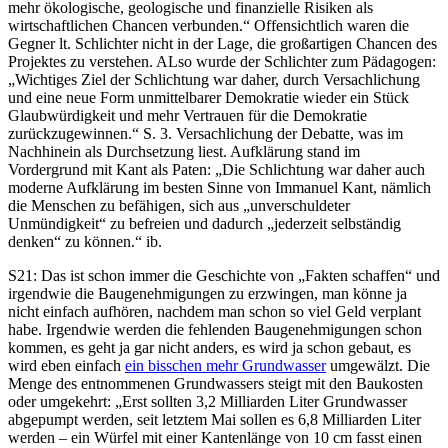
mehr ökologische, geologische und finanzielle Risiken als
wirtschaftlichen Chancen verbunden.“ Offensichtlich waren die
Gegner lt. Schlichter nicht in der Lage, die großartigen Chancen des
Projektes zu verstehen. ALso wurde der Schlichter zum Pädagogen:
„Wichtiges Ziel der Schlichtung war daher, durch Versachlichung
und eine neue Form unmittelbarer Demokratie wieder ein Stück
Glaubwürdigkeit und mehr Vertrauen für die Demokratie
zurückzugewinnen.“ S. 3. Versachlichung der Debatte, was im
Nachhinein als Durchsetzung liest. Aufklärung stand im
Vordergrund mit Kant als Paten: „Die Schlichtung war daher auch
moderne Aufklärung im besten Sinne von Immanuel Kant, nämlich
die Menschen zu befähigen, sich aus „unverschuldeter
Unmündigkeit“ zu befreien und dadurch „jederzeit selbständig
denken“ zu können.“ ib.
S21: Das ist schon immer die Geschichte von „Fakten schaffen“ und
irgendwie die Baugenehmigungen zu erzwingen, man könne ja
nicht einfach aufhören, nachdem man schon so viel Geld verplant
habe. Irgendwie werden die fehlenden Baugenehmigungen schon
kommen, es geht ja gar nicht anders, es wird ja schon gebaut, es
wird eben einfach
ein bisschen mehr Grundwasser
umgewälzt. Die
Menge des entnommenen Grundwassers steigt mit den Baukosten
oder umgekehrt: „Erst sollten 3,2 Milliarden Liter Grundwasser
abgepumpt werden, seit letztem Mai sollen es 6,8 Milliarden Liter
werden – ein Würfel mit einer Kantenlänge von 10 cm fasst einen