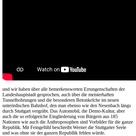
und wir haben über alle bemerkenswerten Errungenschaften der
Landeshauptstadt gesprochen, auch über die meisterhaften
Tunnelbohrungen und die besonderen Betonkelche im neuen
unterirdischen Bahnhof, den man ebenso wie den Nesenbach längs
durch Stuttgart vergräbt. Das Automobil, die Demo-Kultur, aber
auch die so erfolgreiche Eingliederung von Bürgern aus 185
Nationen wie auch die Anthroposophen sind Vorbilder für die ganze
Republik. Mit Feingefühl beschreibt Werner die Stuttgarter Seele
und was ohne sie der ganzen Republlik fehlen würde.