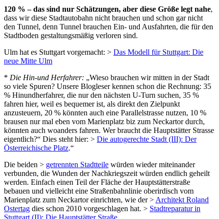
120 % – das sind nur Schätzungen, aber diese Größe legt nahe
,
dass wir diese Stadtautobahn nicht brauchen und schon gar nicht
den Tunnel, denn Tunnel brauchen Ein- und Ausfahrten, die für den
Stadtboden gestaltungsmäßig verloren sind.
Ulm hat es Stuttgart vorgemacht: >
Das Modell für Stuttgart: Die
neue Mitte Ulm
*
Die Hin-und Herfahrer:
„Wieso brauchen wir mitten in der Stadt
so viele Spuren? Unsere Blogleser kennen schon die Rechnung: 35
% Hinundherfahrer, die nur den nächsten U-Turn suchen, 35 %
fahren hier, weil es bequemer ist, als direkt den Zielpunkt
anzusteuern, 20 % könnten auch eine Parallelstrasse nutzen, 10 %
brausen nur mal eben vom Marienplatz biz zum Neckartor durch,
könnten auch woanders fahren. Wer braucht die Hauptstätter Strasse
eigentlich?“ Dies steht hier: >
Die autogerechte Stadt (III): Der
Österreichische Platz
.“
Die beiden >
getrennten Stadtteile
würden wieder miteinander
verbunden, die Wunden der Nachkriegszeit würden endlich geheilt
werden. Einfach einen Teil der Fläche der Hauptstätterstraße
bebauen und vielleicht eine Straßenbahnlinie oberirdisch vom
Marienplatz zum Neckartor einrichten, wie der >
Architekt Roland
Ostertag
dies schon 2010 vorgeschlagen hat. >
Stadtreparatur in
Stuttgart (II): Die Hauptstätter Straße
.