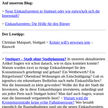
Auf unserem Blog:
>
Neue Einkaufszentren in Stuttgart oder wie entwickelt sich die
Innenstadt?
>
Einkaufszentren: Die Hölle für den Bürger
Der Lesetipp:
Christian Marquart, Stuttgart >
Keiner will’s gewesen sein
–
Bauwelt
>
Stuttgart – Stadt ohne Stadtplanung?
In unserem aktualisierten
Artikel fragten wir schon danach, wie es dazu kommen konnte?
Warum wurden zwei so riesige Einkaufstempel für den
Konsumrausch genehmigt und gebaut? Ein Wettbewerb? Ein
Bürgerforum? Obendrauf Wohnungen als Entschuldigung? Gab es
irgendwo ein erkennbares Bedürfnis nach mehr Einkaufsflächen?
War die Innenstadt zu klein geworden? Wollte der Rat der Stadt die
Investoren, die in diese Einkaufsburgen investieren, unbedingt und
um jeden Preis nach Stuttgart holen? Man darf auch fragen, warum
man die Innenstadt vergammeln lässt? >
Warum wird die
Kronprinzenstraße keine echte Fußgängerzone?
Wer bezahlt
eigentlich die Baumaßnahmen rund um die neuen Einkaufszentren,