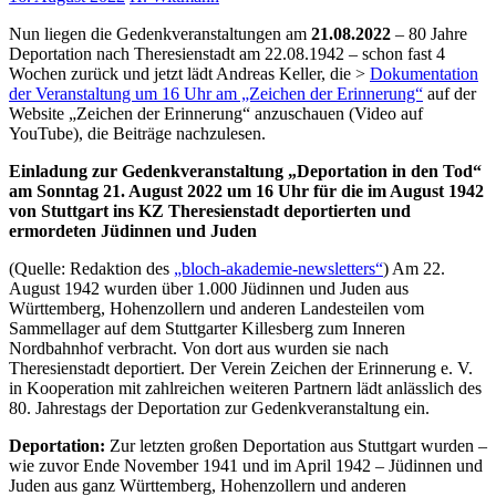
Nun liegen die Gedenkveranstaltungen am
21.08.2022
– 80 Jahre
Deportation nach Theresienstadt am 22.08.1942 – schon fast 4
Wochen zurück und jetzt lädt Andreas Keller, die >
Dokumentation
der Veranstaltung um 16 Uhr am „Zeichen der Erinnerung“
auf der
Website „Zeichen der Erinnerung“ anzuschauen (Video auf
YouTube), die Beiträge nachzulesen.
Einladung zur Gedenkveranstaltung „Deportation in den Tod“
am Sonntag 21. August 2022 um 16 Uhr für die im August 1942
von Stuttgart ins KZ Theresienstadt deportierten und
ermordeten Jüdinnen und Juden
(Quelle: Redaktion des
„bloch-akademie-newsletters“
) Am 22.
August 1942 wurden über 1.000 Jüdinnen und Juden aus
Württemberg, Hohenzollern und anderen Landesteilen vom
Sammellager auf dem Stuttgarter Killesberg zum Inneren
Nordbahnhof verbracht. Von dort aus wurden sie nach
Theresienstadt deportiert. Der Verein Zeichen der Erinnerung e. V.
in Kooperation mit zahlreichen weiteren Partnern lädt anlässlich des
80. Jahrestags der Deportation zur Gedenkveranstaltung ein.
Deportation:
Zur letzten großen Deportation aus Stuttgart wurden –
wie zuvor Ende November 1941 und im April 1942 – Jüdinnen und
Juden aus ganz Württemberg, Hohenzollern und anderen