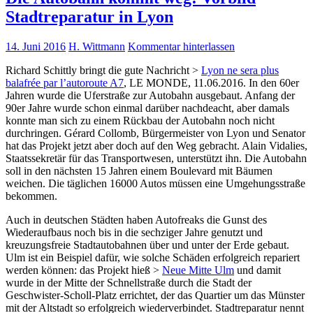
Stadtreparatur in Lyon
14. Juni 2016
H. Wittmann
Kommentar hinterlassen
Richard Schittly bringt die gute Nachricht >
Lyon ne sera plus
balafrée par l’autoroute A7
, LE MONDE, 11.06.2016. In den 60er
Jahren wurde die Uferstraße zur Autobahn ausgebaut. Anfang der
90er Jahre wurde schon einmal darüber nachdeacht, aber damals
konnte man sich zu einem Rückbau der Autobahn noch nicht
durchringen. Gérard Collomb, Bürgermeister von Lyon und Senator
hat das Projekt jetzt aber doch auf den Weg gebracht. Alain Vidalies,
Staatssekretär für das Transportwesen, unterstützt ihn. Die Autobahn
soll in den nächsten 15 Jahren einem Boulevard mit Bäumen
weichen. Die täglichen 16000 Autos müssen eine Umgehungsstraße
bekommen.
Auch in deutschen Städten haben Autofreaks die Gunst des
Wiederaufbaus noch bis in die sechziger Jahre genutzt und
kreuzungsfreie Stadtautobahnen über und unter der Erde gebaut.
Ulm ist ein Beispiel dafür, wie solche Schäden erfolgreich repariert
werden können: das Projekt hieß >
Neue Mitte Ulm
und damit
wurde in der Mitte der Schnellstraße durch die Stadt der
Geschwister-Scholl-Platz errichtet, der das Quartier um das Münster
mit der Altstadt so erfolgreich wiederverbindet. Stadtreparatur nennt