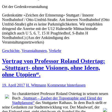
Ort der Gedenkveranstaltung
Gedenkstätte »Zeichen der Erinnerung« Stuttgart / Innerer
Nordbahnhof / Otto-Umfrid-Straße. Am Inneren Nordbahnhof (Otto
Umfrid-Straße) gibt es keine Parkmöglichkeiten. Wir empfehlen
dringend die Anreise mit der U12 Haltestelle Mittnachtstraße
(möglich auch U 5, 6, 7, 15 H Pragfriedhof, S-Bahn H
Nordbahnhof.) (Aus der Ankündigung des
Veranstaltungsnetzwerkes)
Geschichte
,
Veranstaltungen
,
Verkehr
Vortrag von Professor Roland Ostertag:
„Stuttgart- ohne Visionen, ohne Ideen,
ohne Utopien“.
19. April 2017
H. Wittmann
Kommentar hinterlassen
So charakterisiert Professor Roland Ostertag in seinem neuen
Buch
„Stuttgart – Zauber der Topographie und Elend der
Stadtplanung“
das Stuttgarter Rathaus. In dem Buch stellt er
seine Gedanken zur Stadtentwicklung vor.
Der Maulwurf, der
den Einband ziert, steht gleichsam als Symbol für die