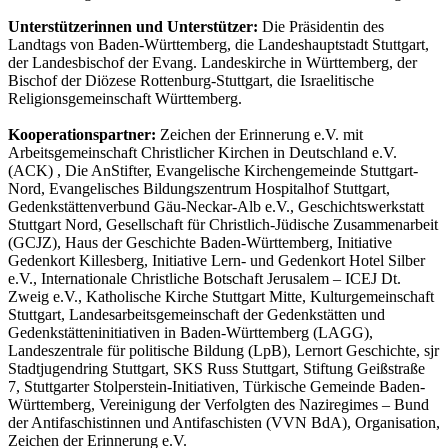
Unterstützerinnen und Unterstützer:
Die Präsidentin des
Landtags von Baden-Württemberg, die Landeshauptstadt Stuttgart,
der Landesbischof der Evang. Landeskirche in Württemberg, der
Bischof der Diözese Rottenburg-Stuttgart, die Israelitische
Religionsgemeinschaft Württemberg.
Kooperationspartner:
Zeichen der Erinnerung e.V. mit
Arbeitsgemeinschaft Christlicher Kirchen in Deutschland e.V.
(ACK) , Die AnStifter, Evangelische Kirchengemeinde Stuttgart-
Nord, Evangelisches Bildungszentrum Hospitalhof Stuttgart,
Gedenkstättenverbund Gäu-Neckar-Alb e.V., Geschichtswerkstatt
Stuttgart Nord, Gesellschaft für Christlich-Jüdische Zusammenarbeit
(GCJZ), Haus der Geschichte Baden-Württemberg, Initiative
Gedenkort Killesberg, Initiative Lern- und Gedenkort Hotel Silber
e.V., Internationale Christliche Botschaft Jerusalem – ICEJ Dt.
Zweig e.V., Katholische Kirche Stuttgart Mitte, Kulturgemeinschaft
Stuttgart, Landesarbeitsgemeinschaft der Gedenkstätten und
Gedenkstätteninitiativen in Baden-Württemberg (LAGG),
Landeszentrale für politische Bildung (LpB), Lernort Geschichte, sjr
Stadtjugendring Stuttgart, SKS Russ Stuttgart, Stiftung Geißstraße
7, Stuttgarter Stolperstein-Initiativen, Türkische Gemeinde Baden-
Württemberg, Vereinigung der Verfolgten des Naziregimes – Bund
der Antifaschistinnen und Antifaschisten (VVN BdA), Organisation,
Zeichen der Erinnerung e.V.