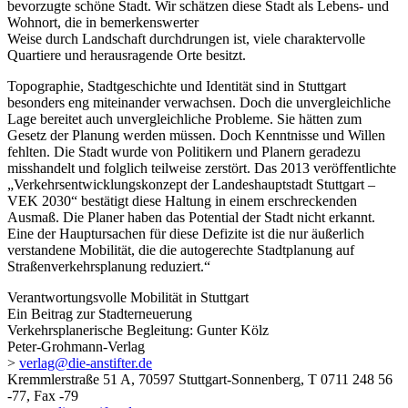
bevorzugte schöne Stadt. Wir schätzen diese Stadt als Lebens- und
Wohnort, die in bemerkenswerter
Weise durch Landschaft durchdrungen ist, viele charaktervolle
Quartiere und herausragende Orte besitzt.
Topographie, Stadtgeschichte und Identität sind in Stuttgart
besonders eng miteinander verwachsen. Doch die unvergleichliche
Lage bereitet auch unvergleichliche Probleme. Sie hätten zum
Gesetz der Planung werden müssen. Doch Kenntnisse und Willen
fehlten. Die Stadt wurde von Politikern und Planern geradezu
misshandelt und folglich teilweise zerstört. Das 2013 veröffentlichte
„Verkehrsentwicklungskonzept der Landeshauptstadt Stuttgart –
VEK 2030“ bestätigt diese Haltung in einem erschreckenden
Ausmaß. Die Planer haben das Potential der Stadt nicht erkannt.
Eine der Hauptursachen für diese Defizite ist die nur äußerlich
verstandene Mobilität, die die autogerechte Stadtplanung auf
Straßenverkehrsplanung reduziert.“
Verantwortungsvolle Mobilität in Stuttgart
Ein Beitrag zur Stadterneuerung
Verkehrsplanerische Begleitung: Gunter Kölz
Peter-Grohmann-Verlag
>
verlag@die-anstifter.de
Kremmlerstraße 51 A, 70597 Stuttgart-Sonnenberg, T 0711 248 56
-77, Fax -79