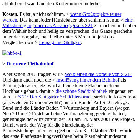
abfahrbereit war. Und den Koffer immer hinterher.
Kosten.
Es ist ja nicht schlimm, >
wenn Großprojekte teurer
werden
. Das kennt jeder Häuslebauer, aber schlimm ist nur, >
eine
Volksbefragung über das Ausstiegsgesetz S21
zu machen und dabei
dem Wähler hoch und heilig zu versprechen, das Ganze geschehe
unter der Vorgabe, man bleibe unter 5 Mrd. und jetzt das.
Vergleichen wir >
Leipzig und Stuttgart
.
>
Der neue Tiefbahnhof
Aber schon 2013 fragten wir >
Wo bleiben die Vorteile von S 21?
Und dann auch noch die >
Insellösung hinter dem Bahnhof
als
Planungsdesaster, jetzt wird auf eine kleine Fläche noch ein
Hochhaus gebaut, damit >
die schöne Stadtbibliothek
eingemauert
wird. >
S 21: Der Stuttgarter Schlichterspruch
streift die Kostenfrage
(aus welchen Gründen wohl?) nur am Rande. Auf S. 2 steht: „3.
Bund und die Länder Baden ? Württemberg und Bayern (wegen
Neu ? Ulm ? 21) sich auf eine Vorfinanzierung geeinigt hatten,
genehmigte der Aufsichtsrat der DB am 14. März 2001 das Projekt.
Damit wurde der Weg für die Einreichung der
Planfeststellungsunterlagen geebnet. Am 31. Oktober 2001 wurde
das erste Planfeststellungsverfahren beim Eisenbahnbundesamt