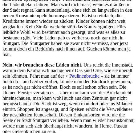
die Ladentheken fahren. Man wird nicht nass, wenn es draußen in
der Stadt regnet, kann stundenlang, ohne sich zu langweilen in den
neuen Konsumtempeln herumspazieren. Es ist so einfach, die
Kreditkarte immer wieder zu zücken. Kinder können nicht weit
weglaufen. Kein Straßenverkehr stört das Kaufvergnügen. Fürs
leibliche Wohl wird bestimmt auch gesorgt, und was es alles zu
bestaunen gibt. Viele Läden gab es vorher so noch gar nicht in
Stuttgart. Die Stuttgarter haben sie zwar nicht vermisst, aber jetzt
kommt doch ein Bedürfnis nach ihnen auf. Gucken könnte man ja
mal.
Nein, wir brauchen diese Läden nicht.
Uns reicht die Innenstadt,
warum dem Kaufrausch nachgeben? Das sind Orte, wie sie überall
sein könnten. Fährt man auf der >
Paulinenbrücke
– sie ist immer
noch da – am Gerber vorbei, könnte man den Eindruck gewinnen,
es ist noch gar nicht eröffnet. Doch es soll schon offen sein. Die
kleinen Fenster verraten es… aber man kann von der Brücke nicht
hineinschauen, man kann wohl auch aus dem Zentrum gar nicht
herausschauen. Die Stadt ist weg, wenn man dort oder ins Milaneo
eintritt. Shoppen ist angesagt, und Speisen erhöht die Verweildauer
der geschätzten Kundschaft. Diesen Einkaufsorten wird nie die
Seele der Stadt Stuttgart verliehen. Wenn man wieder herauskommt,
würde man sich sich überhaupt nicht wundern, in Herne, Passau
oder Gelsenkirchen zu sein.