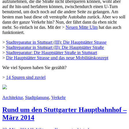
aufzunehmen, die die Straße nicht überqueren können, wohl aber
auf ihr hin-und herfahren können, zwischendurch einen U-Turn
benutzend, um doch noch auf die andere Seite zu gelangen. Am
besten man baut diese oft verstopfte Autobahn zurück. Aber wo soll
dann der ganze Verkehr hin? Nun, der fährt dann da eben nicht
mehr. So einfach ist das. Mit der >
Neuen Mitte Ulm
hat das auch
funktioniert.
>
Stadtreparatur in Stuttgart (III): Die Hauptstätter Strasse
>
Stadtreparatur in Stuttgart (II): Die Hauptstätter Straße
>
Stadtreparatur: Die Hauptstätter Straße in Stuttgart
>
Die Hauptstätter Strasse und das neue Mobilitätskonzept
Wie viel Spuren haben Sie gezählt?
>
14 Spuren sind zuviel
Architektur
,
Stadtplanung
,
Verkehr
Rund um den Stuttgarter Hauptbahnhof –
März 2014