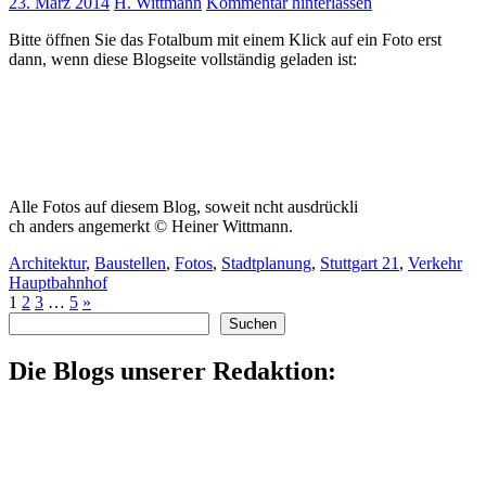
23. März 2014
H. Wittmann
Kommentar hinterlassen
Bitte öffnen Sie das Fotalbum mit einem Klick auf ein Foto erst
dann, wenn diese Blogseite vollständig geladen ist:
Alle Fotos auf diesem Blog, soweit ncht ausdrückli
ch anders angemerkt © Heiner Wittmann.
Architektur
,
Baustellen
,
Fotos
,
Stadtplanung
,
Stuttgart 21
,
Verkehr
Hauptbahnhof
1
2
3
…
5
»
Suchen
Suchen
Die Blogs unserer Redaktion: