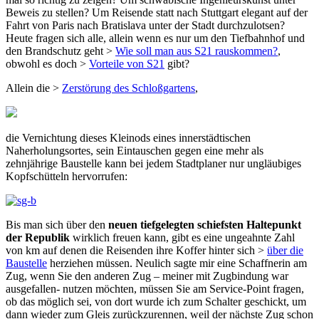
Beweis zu stellen? Um Reisende statt nach Stuttgart elegant auf der
Fahrt von Paris nach Bratislava unter der Stadt durchzulotsen?
Heute fragen sich alle, allein wenn es nur um den Tiefbahnhof und
den Brandschutz geht >
Wie soll man aus S21 rauskommen?
,
obwohl es doch >
Vorteile von S21
gibt?
Allein die >
Zerstörung des Schloßgartens
,
die Vernichtung dieses Kleinods eines innerstädtischen
Naherholungsortes, sein Eintauschen gegen eine mehr als
zehnjährige Baustelle kann bei jedem Stadtplaner nur ungläubiges
Kopfschütteln hervorrufen:
Bis man sich über den
neuen tiefgelegten schiefsten Haltepunkt
der Republik
wirklich freuen kann, gibt es eine ungeahnte Zahl
von km auf denen die Reisenden ihre Koffer hinter sich >
über die
Baustelle
herziehen müssen. Neulich sagte mir eine Schaffnerin am
Zug, wenn Sie den anderen Zug – meiner mit Zugbindung war
ausgefallen- nutzen möchten, müssen Sie am Service-Point fragen,
ob das möglich sei, von dort wurde ich zum Schalter geschickt, um
dann wieder zum Gleis zurückzurennen, weil der nächste Zug schon