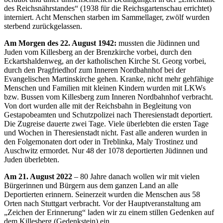
des Reichsnährstandes“ (1938 für die Reichsgartenschau errichtet)
interniert. Acht Menschen starben im Sammellager, zwölf wurden
sterbend zurückgelassen.
Am Morgen des 22. August 1942:
mussten die Jüdinnen und
Juden vom Killesberg an der Brenzkirche vorbei, durch den
Eckartshaldenweg, an der katholischen Kirche St. Georg vorbei,
durch den Pragfriedhof zum Inneren Nordbahnhof bei der
Evangelischen Martinskirche gehen. Kranke, nicht mehr gehfähige
Menschen und Familien mit kleinen Kindern wurden mit LKWs
bzw. Bussen vom Killesberg zum Inneren Nordbahnhof verbracht.
Von dort wurden alle mit der Reichsbahn in Begleitung von
Gestapobeamten und Schutzpolizei nach Theresienstadt deportiert.
Die Zugreise dauerte zwei Tage. Viele überlebten die ersten Tage
und Wochen in Theresienstadt nicht. Fast alle anderen wurden in
den Folgemonaten dort oder in Treblinka, Maly Trostinez und
Auschwitz ermordet. Nur 48 der 1078 deportierten Jüdinnen und
Juden überlebten.
Am 21. August 2022
– 80 Jahre danach wollen wir mit vielen
Bürgerinnen und Bürgern aus dem ganzen Land an alle
Deportierten erinnern. Seinerzeit wurden die Menschen aus 58
Orten nach Stuttgart verbracht. Vor der Hauptveranstaltung am
„Zeichen der Erinnerung“ laden wir zu einem stillen Gedenken auf
dem Killesberg (Gedenkstein) ein.