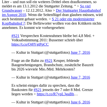
Liter – und nun soll ein weiteres Drittel oben draufkommen, so
meldet es am 13.1.2012 die Stuttgarter Zeitung. “ >
So viel
Grundwasser
– 12.12.2012. Also >
Der Stuttgarter Hauptbahnhof
im August 2010
. Wenn die Seitenflügel dran glauben müssen, wird
auch bestimmt gebaut werden. >
S 21 oder ein modernisierter
Kopfbahnhof ?
: Die Befürworter wollten von den Kritikern nichts
annehmen. Es kommt wie vorhergesehen:
#S21
Versprechen Kostenrahmen bleibe bei 4,8 Mrd. +
Volksabstimmung 2011: Bussemer schrieb über
https://t.co/Qj8YgtPpCC
— Kultur in Stuttgart (@stuttgartfotos)
June 7, 2016
Frage an die Bahn zu
#S21
Keuper, fehlende
Baugenehmigungen, Brandschutz, zusätzliche Bauzeit
bis 2026 wieviele Mio./Mrd. Mehrkosten?
— Kultur in Stuttgart (@stuttgartfotos)
June 7, 2016
Es scheint einiges dafür zu sprechen, dass die
Baukosten für
#S21
jenseits der 7 oder 8 Mrd. Grenze
liegen werden >
https://t.co/R7ypL3gaBh
…
— Kultur in Stuttgart (@stuttgartfotos)
June 6, 2016