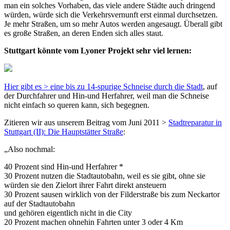
man ein solches Vorhaben, das viele andere Städte auch dringend
würden, würde sich die Verkehrsvernunft erst einmal durchsetzen.
Je mehr Straßen, um so mehr Autos werden angesaugt. Überall gibt
es große Straßen, an deren Enden sich alles staut.
Stuttgart könnte vom Lyoner Projekt sehr viel lernen:
Hier gibt es >
eine bis zu 14-spurige Schneise durch die Stadt
, auf
der Durchfahrer und Hin-und Herfahrer, weil man die Schneise
nicht einfach so queren kann, sich begegnen.
Zitieren wir aus unserem Beitrag vom Juni 2011 >
Stadtreparatur in
Stuttgart (II): Die Hauptstätter Straße
:
„Also nochmal:
40 Prozent sind Hin-und Herfahrer *
30 Prozent nutzen die Stadtautobahn, weil es sie gibt, ohne sie
würden sie den Zielort ihrer Fahrt direkt ansteuern
30 Prozent sausen wirklich von der Filderstraße bis zum Neckartor
auf der Stadtautobahn
und gehören eigentlich nicht in die City
20 Prozent machen ohnehin Fahrten unter 3 oder 4 Km