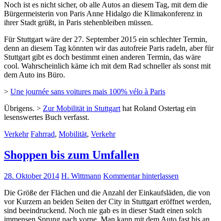
Noch ist es nicht sicher, ob alle Autos an diesem Tag, mit dem die
Bürgermeisterin von Paris Anne Hidalgo die Klimakonferenz in
ihrer Stadt grüßt, in Paris stehenbleiben müssen.
Für Stuttgart wäre der 27. September 2015 ein schlechter Termin,
denn an diesem Tag könnten wir das autofreie Paris radeln, aber für
Stuttgart gibt es doch bestimmt einen anderen Termin, das wäre
cool. Wahrscheinlich käme ich mit dem Rad schneller als sonst mit
dem Auto ins Büro.
>
Une journée sans voitures mais 100% vélo à Paris
Übrigens. >
Zur Mobilität in Stuttgart
hat Roland Ostertag ein
lesenswertes Buch verfasst.
Verkehr
Fahrrad
,
Mobilität
,
Verkehr
Shoppen bis zum Umfallen
28. Oktober 2014
H. Wittmann
Kommentar hinterlassen
Die Größe der Flächen und die Anzahl der Einkaufsläden, die von
vor Kurzem an beiden Seiten der City in Stuttgart eröffnet werden,
sind beeindruckend. Noch nie gab es in dieser Stadt einen solch
immensen Sprung nach vorne. Man kann mit dem Auto fast bis an