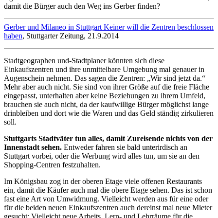
damit die Bürger auch den Weg ins Gerber finden?
Gerber und Milaneo in Stuttgart Keiner will die Zentren beschlossen
haben
, Stuttgarter Zeitung, 21.9.2014
Stadtgeographen und-Stadtplaner könnten sich diese
Einkaufszentren und ihre unmittelbare Umgebung mal genauer in
Augenschein nehmen. Das sagen die Zentren: „Wir sind jetzt da.“
Mehr aber auch nicht. Sie sind von ihrer Größe auf die freie Fläche
eingepasst, unterhalten aber keine Beziehungen zu ihrem Umfeld,
brauchen sie auch nicht, da der kaufwillige Bürger möglichst lange
drinbleiben und dort wie die Waren und das Geld ständig zirkulieren
soll.
Stuttgarts Stadtväter tun alles, damit Zureisende nichts von der
Innenstadt sehen.
Entweder fahren sie bald unterirdisch an
Stuttgart vorbei, oder die Werbung wird alles tun, um sie an den
Shopping-Centren festzuhalten.
Im Königsbau zog in der oberen Etage viele offenen Restaurants
ein, damit die Käufer auch mal die obere Etage sehen. Das ist schon
fast eine Art von Umwidmung. Vielleicht werden aus für eine oder
für die beiden neuen Einkaufszentren auch dereinst mal neue Mieter
gesucht: Vielleicht neue Arbeits, Lern- und Lehrräume für die