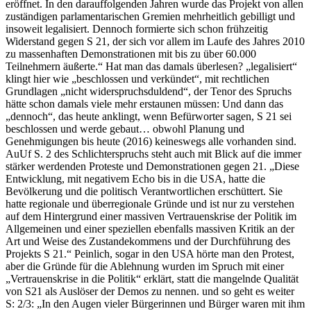
eröffnet. In den darauffolgenden Jahren wurde das Projekt von allen
zuständigen parlamentarischen Gremien mehrheitlich gebilligt und
insoweit legalisiert. Dennoch formierte sich schon frühzeitig
Widerstand gegen S 21, der sich vor allem im Laufe des Jahres 2010
zu massenhaften Demonstrationen mit bis zu über 60.000
Teilnehmern äußerte.“ Hat man das damals überlesen? „legalisiert“
klingt hier wie „beschlossen und verkündet“, mit rechtlichen
Grundlagen „nicht widerspruchsduldend“, der Tenor des Spruchs
hätte schon damals viele mehr erstaunen müssen: Und dann das
„dennoch“, das heute anklingt, wenn Befürworter sagen, S 21 sei
beschlossen und werde gebaut… obwohl Planung und
Genehmigungen bis heute (2016) keineswegs alle vorhanden sind.
AuUf S. 2 des Schlichterspruchs steht auch mit Blick auf die immer
stärker werdenden Proteste und Demonstrationen gegen 21. „Diese
Entwicklung, mit negativem Echo bis in die USA, hatte die
Bevölkerung und die politisch Verantwortlichen erschüttert. Sie
hatte regionale und überregionale Gründe und ist nur zu verstehen
auf dem Hintergrund einer massiven Vertrauenskrise der Politik im
Allgemeinen und einer speziellen ebenfalls massiven Kritik an der
Art und Weise des Zustandekommens und der Durchführung des
Projekts S 21.“ Peinlich, sogar in den USA hörte man den Protest,
aber die Gründe für die Ablehnung wurden im Spruch mit einer
„Vertrauenskrise in die Politik“ erklärt, statt die mangelnde Qualität
von S21 als Auslöser der Demos zu nennen. und so geht es weiter
S: 2/3: „In den Augen vieler Bürgerinnen und Bürger waren mit ihm