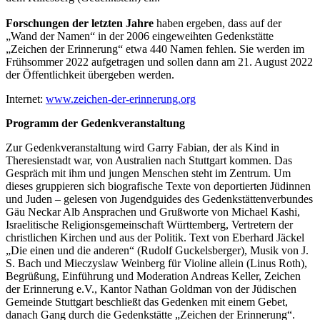
Forschungen der letzten Jahre
haben ergeben, dass auf der
„Wand der Namen“ in der 2006 eingeweihten Gedenkstätte
„Zeichen der Erinnerung“ etwa 440 Namen fehlen. Sie werden im
Frühsommer 2022 aufgetragen und sollen dann am 21. August 2022
der Öffentlichkeit übergeben werden.
Internet:
www.zeichen-der-erinnerung.org
Programm der Gedenkveranstaltung
Zur Gedenkveranstaltung wird Garry Fabian, der als Kind in
Theresienstadt war, von Australien nach Stuttgart kommen. Das
Gespräch mit ihm und jungen Menschen steht im Zentrum. Um
dieses gruppieren sich biografische Texte von deportierten Jüdinnen
und Juden – gelesen von Jugendguides des Gedenkstättenverbundes
Gäu Neckar Alb Ansprachen und Grußworte von Michael Kashi,
Israelitische Religionsgemeinschaft Württemberg, Vertretern der
christlichen Kirchen und aus der Politik. Text von Eberhard Jäckel
„Die einen und die anderen“ (Rudolf Guckelsberger), Musik von J.
S. Bach und Mieczyslaw Weinberg für Violine allein (Linus Roth),
Begrüßung, Einführung und Moderation Andreas Keller, Zeichen
der Erinnerung e.V., Kantor Nathan Goldman von der Jüdischen
Gemeinde Stuttgart beschließt das Gedenken mit einem Gebet,
danach Gang durch die Gedenkstätte „Zeichen der Erinnerung“.