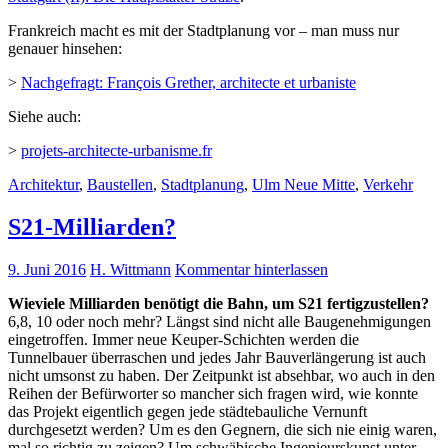
Frankreich macht es mit der Stadtplanung vor – man muss nur
genauer hinsehen:
>
Nachgefragt: François Grether, architecte et urbaniste
Siehe auch:
>
projets-architecte-urbanisme.fr
Architektur
,
Baustellen
,
Stadtplanung
,
Ulm Neue Mitte
,
Verkehr
S21-Milliarden?
9. Juni 2016
H. Wittmann
Kommentar hinterlassen
Wieviele Milliarden benötigt die Bahn, um S21 fertigzustellen?
6,8, 10 oder noch mehr? Längst sind nicht alle Baugenehmigungen
eingetroffen. Immer neue Keuper-Schichten werden die
Tunnelbauer überraschen und jedes Jahr Bauverlängerung ist auch
nicht umsonst zu haben. Der Zeitpunkt ist absehbar, wo auch in den
Reihen der Befürworter so mancher sich fragen wird, wie konnte
das Projekt eigentlich gegen jede städtebauliche Vernunft
durchgesetzt werden? Um es den Gegnern, die sich nie einig waren,
mal so richtig zu zeigen? Um schwäbische Ingenieurskunst unter