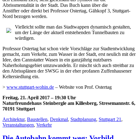
Abrissmentalität in der Stadt. Das Buch kann über die
Anstifter oder direkt bei Professor Ostertag, Gähkopf 3, Stuttgart-
Nord bezogen werden.
Vielleicht sollte man das Stadtwappen dynamisch gestalten,
um der Länge der aktuell entstehenden Tunnelbauten zu
würdigen.
Professor Ostertag hat schon viele Vorschläge zur Stadtentwicklung
gemacht, zum Verkehr, zum Wasser in der Stadt, erst neulich mit der
Idee, den Cannstatter Wasen in ein ganzjährig nutzbares
Naherholungsgebiet umzuwandeln. Er mischt sich auch streitbar zu
den Abrissplänen der SWSG in der eher profanen Zuffenhausener
Keltersiedlung ein.
>
www.stuttgart-wohin.de
– Website von Prof. Ostertag
Freitag, 21. April 2017 – 19:30 Uhr
Naturfreundehaus Steinbergle am Killesberg, Stresemannstr. 6,
70191 Stuttgart
Architektur
,
Baustellen
,
Denkmal
,
Stadtplanung
,
Stuttgart 21
,
Veranstaltungen
,
Verkehr
Die Autobahn kommt weg: Vorbild