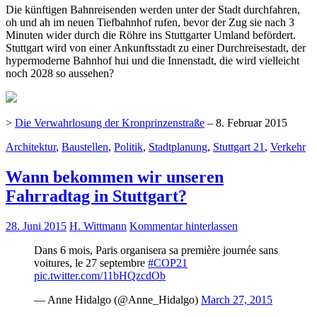
Die künftigen Bahnreisenden werden unter der Stadt durchfahren,
oh und ah im neuen Tiefbahnhof rufen, bevor der Zug sie nach 3
Minuten wider durch die Röhre ins Stuttgarter Umland befördert.
Stuttgart wird von einer Ankunftsstadt zu einer Durchreisestadt, der
hypermoderne Bahnhof hui und die Innenstadt, die wird vielleicht
noch 2028 so aussehen?
>
Die Verwahrlosung der Kronprinzenstraße
– 8. Februar 2015
Architektur
,
Baustellen
,
Politik
,
Stadtplanung
,
Stuttgart 21
,
Verkehr
Wann bekommen wir unseren
Fahrradtag in Stuttgart?
28. Juni 2015
H. Wittmann
Kommentar hinterlassen
Dans 6 mois, Paris organisera sa première journée sans
voitures, le 27 septembre
#COP21
pic.twitter.com/11bHQzcdOb
— Anne Hidalgo (@Anne_Hidalgo)
March 27, 2015