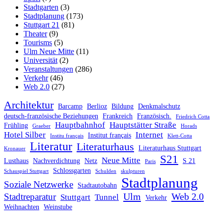
Stadtgarten
(3)
Stadtplanung
(173)
Stuttgart 21
(81)
Theater
(9)
Tourisms
(5)
Ulm Neue Mitte
(11)
Universität
(2)
Veranstaltungen
(286)
Verkehr
(46)
Web 2.0
(27)
Architektur
Barcamp
Berlioz
Bildung
Denkmalschutz
deutsch-französische Beziehungen
Frankreich
Französisch.
Friedrich Cotta
Hauptbahnhof
Hauptstätter Straße
Frühling
Graeber
Horads
Hotel Silber
Internet
Institut français
Institu français
Klett-Cotta
Literatur
Literaturhaus
Literaturhaus Stuttgart
Kronauer
S21
Neue Mitte
Lusthaus
Nachverdichtung
Netz
S 21
Paris
Schlossgarten
Schauspiel Stuttgart
Schulden
skulpturen
Stadtplanung
Soziale Netzwerke
Stadtautobahn
Ulm
Web 2.0
Stadtreparatur
Stuttgart
Tunnel
Verkehr
Weihnachten
Weinstube