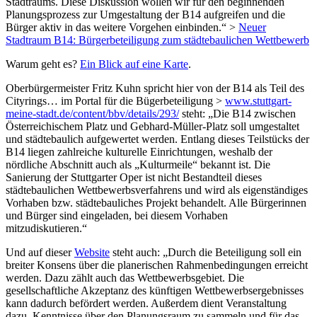
Stadtraums. Diese Diskussion wollen wir für den beginnenden
Planungsprozess zur Umgestaltung der B14 aufgreifen und die
Bürger aktiv in das weitere Vorgehen einbinden.“ >
Neuer
Stadtraum B14: Bürgerbeteiligung zum städtebaulichen Wettbewerb
Warum geht es?
Ein Blick auf eine Karte
.
Oberbürgermeister Fritz Kuhn spricht hier von der B14 als Teil des
Cityrings… im Portal für die Bügerbeteiligung >
www.stuttgart-
meine-stadt.de/content/bbv/details/293/
steht: „Die B14 zwischen
Österreichischem Platz und Gebhard-Müller-Platz soll umgestaltet
und städtebaulich aufgewertet werden. Entlang dieses Teilstücks der
B14 liegen zahlreiche kulturelle Einrichtungen, weshalb der
nördliche Abschnitt auch als „Kulturmeile“ bekannt ist. Die
Sanierung der Stuttgarter Oper ist nicht Bestandteil dieses
städtebaulichen Wettbewerbsverfahrens und wird als eigenständiges
Vorhaben bzw. städtebauliches Projekt behandelt. Alle Bürgerinnen
und Bürger sind eingeladen, bei diesem Vorhaben
mitzudiskutieren.“
Und auf dieser
Website
steht auch: „Durch die Beteiligung soll ein
breiter Konsens über die planerischen Rahmenbedingungen erreicht
werden. Dazu zählt auch das Wettbewerbsgebiet. Die
gesellschaftliche Akzeptanz des künftigen Wettbewerbsergebnisses
kann dadurch befördert werden. Außerdem dient Veranstaltung
dazu, Kenntnisse über den Planungsraum zu sammeln und für das