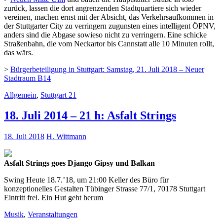
zurück, lassen die dort angrenzenden Stadtquartiere sich wieder
vereinen, machen ernst mit der Absicht, das Verkehrsaufkommen in
der Stuttgarter City zu verringern zugunsten eines intelligent ÖPNV,
anders sind die Abgase sowieso nicht zu verringern. Eine schicke
Straßenbahn, die vom Neckartor bis Cannstatt alle 10 Minuten rollt,
das wärs.
>
Bürgerbeteiligung in Stuttgart: Samstag, 21. Juli 2018 – Neuer
Stadtraum B14
Allgemein
,
Stuttgart 21
18. Juli 2014 – 21 h: Asfalt Strings
18. Juli 2018
H. Wittmann
Asfalt Strings goes Django Gipsy und Balkan
Swing Heute 18.7.’18, um 21:00 Keller des Büro für
konzeptionelles Gestalten Tübinger Strasse 77/1, 70178 Stuttgart
Eintritt frei. Ein Hut geht herum
Musik
,
Veranstaltungen