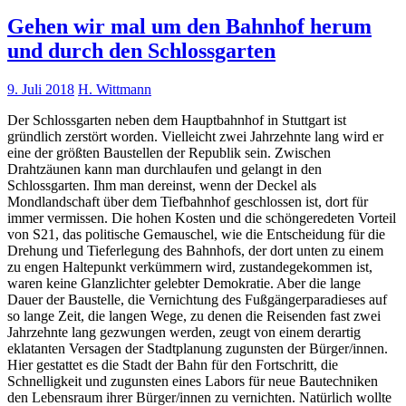
Gehen wir mal um den Bahnhof herum
und durch den Schlossgarten
9. Juli 2018
H. Wittmann
Der Schlossgarten neben dem Hauptbahnhof in Stuttgart ist
gründlich zerstört worden. Vielleicht zwei Jahrzehnte lang wird er
eine der größten Baustellen der Republik sein. Zwischen
Drahtzäunen kann man durchlaufen und gelangt in den
Schlossgarten. Ihm man dereinst, wenn der Deckel als
Mondlandschaft über dem Tiefbahnhof geschlossen ist, dort für
immer vermissen. Die hohen Kosten und die schöngeredeten Vorteil
von S21, das politische Gemauschel, wie die Entscheidung für die
Drehung und Tieferlegung des Bahnhofs, der dort unten zu einem
zu engen Haltepunkt verkümmern wird, zustandegekommen ist,
waren keine Glanzlichter gelebter Demokratie. Aber die lange
Dauer der Baustelle, die Vernichtung des Fußgängerparadieses auf
so lange Zeit, die langen Wege, zu denen die Reisenden fast zwei
Jahrzehnte lang gezwungen werden, zeugt von einem derartig
eklatanten Versagen der Stadtplanung zugunsten der Bürger/innen.
Hier gestattet es die Stadt der Bahn für den Fortschritt, die
Schnelligkeit und zugunsten eines Labors für neue Bautechniken
den Lebensraum ihrer Bürger/innen zu vernichten. Natürlich wollte