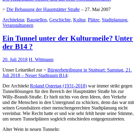
>
Die Bebauung der Hauptstätter Straße
– 27. Mai 2007
Architektur
,
Baustellen
,
Geschichte
,
Kultur
,
Plätze
,
Stadtplanung
,
Veranstaltungen
Ein Tunnel unter der Kulturmeile? Unter
der B14 ?
20. Juli 2018
H. Wittmann
Unser Leitartikel zur >
Bürgerbeteiligung in Stuttgart: Samstag, 21.
Juli 2018 – Neuer Stadtraum B14
:
Der Architekt
Roland Ostertag (1931-2018)
war immer strikt gegen
Tunnellösungen für den Bereich der Hauptstätter Straße bis zur
Willy-Brandt-Straße. Er hielt nichts von dem Ideen, den Verkehr
und die Menschen in den Untergrund zu schicken, denn das war mit
seinen Grundsätzen einer menschengerechten Stadtplanung nicht
vereinbar. Wie Recht hatte er und wie sehr fehlt heute seine Stimme,
um neuen Tunnelplänen sogleich entschieden entgegenzutreten.
Alter Wein in neuen Tunneln: