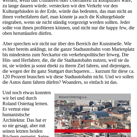
werden, wenn das Umfahren oder Überfahren zu kompliziert wäre,
zu lange dauern würde. verstecken wir den Verkehr vor den
Kulturgebäuden in der Erde, würde das bedeuten, das man nicht an
ihnen vorbeifahren darf, man könnte ja auch die Kulturgebäude
eingraben, wenn sie nicht ständig vorgezeigt werden sollten. Jeder
sollte von ihnen profitieren können, und nicht nur die happy few, die
oben herumlaufen dürfen.
Aber sprechen wir nicht nur über den Bereich der Kunstmeile. Wie
es hier bereits anklingt, ist die ganze Stadtautobahn vom Marienplatz
bis mindestens zum Neckartor ein verkehrspolitischer Irrweg. Die
Hin- und Herfahrer, die, die die Stadtautobahn nutzen, weil sie da
ist, sie würden ja sonst direkt zu ihrem Ziel fahren, und diejenigen,
die wegen der ihr ganz Stuttgart durchqueren… kurzum für diese ca.
120 Prozent brauchen wir diese Stadtautobahn nicht. Und wo sollen
die Autos dann fahren dürfen? Woanders, so einfach ist das.
Und noch etwas konnten
wir bei und durch
Roland Ostertag lernen.
Er vertrat eine
humanistische
Architektur. Das hat er
so nie gesagt, aber mit
seinen letzten beiden
Büchern gemeint. Seine