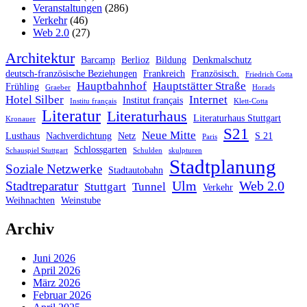
Veranstaltungen
(286)
Verkehr
(46)
Web 2.0
(27)
Architektur
Barcamp
Berlioz
Bildung
Denkmalschutz
deutsch-französische Beziehungen
Frankreich
Französisch.
Friedrich Cotta
Hauptbahnhof
Hauptstätter Straße
Frühling
Graeber
Horads
Hotel Silber
Internet
Institut français
Institu français
Klett-Cotta
Literatur
Literaturhaus
Literaturhaus Stuttgart
Kronauer
S21
Neue Mitte
Lusthaus
Nachverdichtung
Netz
S 21
Paris
Schlossgarten
Schauspiel Stuttgart
Schulden
skulpturen
Stadtplanung
Soziale Netzwerke
Stadtautobahn
Ulm
Web 2.0
Stadtreparatur
Stuttgart
Tunnel
Verkehr
Weihnachten
Weinstube
Archiv
Juni 2026
April 2026
März 2026
Februar 2026