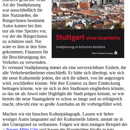
Art der Stadtplanung
war ausschließlich für
ihre Nutznießer, die
Bürger/innen bestimmt.
Autos kamen bei ihm
nur als eine Spezies vor,
vor der die Bürger/innen
zu schützen sind. Nie
wäre es ihm in den Sinn
gekommen, Finanzen für
die Beschleunigung des
Verkehrs zu verwenden.
Er verstand Stadtplanung immer als eine unverzichtbare Einheit, die
alle Verkehrsteilnehmer einschließt. Er hätte sich überlegt, wie sich
die neue Kulturmeile jedem, der sich ihr nähert, von ihr angezogen
wird, erschließen könnte. Wie ihre Existenz zu ihrer Entdeckung
beitragen könnte, wie sie sich in den Stadtraum eingliedern könnte,
so das sie als Juwel oder Highlight die Stadt prägen könnte, so wie
bereits die neue Staatsgalerie es schon so lange und so erfolgreich
macht, obwohl eine so große Autobahn an ihr vorbeigeführt wird.
Machen wir ein bisschen Kulturpädagogik. Lassen wir lieber
weniger Autos langsamer auf der Kulturmeile fahren, anstatt sie in
den Untergrund zu verbannen. Folgen wir dem mutigen Beispiel der
>
Neuen Mitte Ulm
und bauen die Hauptstätter Straße in toto