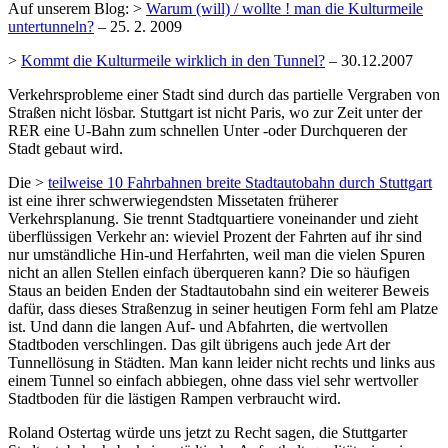
Auf unserem Blog: >
Warum (will) / wollte ! man die Kulturmeile
untertunneln?
– 25. 2. 2009
>
Kommt die Kulturmeile wirklich in den Tunnel?
– 30.12.2007
Verkehrsprobleme einer Stadt sind durch das partielle Vergraben von
Straßen nicht lösbar. Stuttgart ist nicht Paris, wo zur Zeit unter der
RER eine U-Bahn zum schnellen Unter -oder Durchqueren der
Stadt gebaut wird.
Die >
teilweise 10 Fahrbahnen breite Stadtautobahn durch Stuttgart
ist eine ihrer schwerwiegendsten Missetaten früherer
Verkehrsplanung. Sie trennt Stadtquartiere voneinander und zieht
überflüssigen Verkehr an: wieviel Prozent der Fahrten auf ihr sind
nur umständliche Hin-und Herfahrten, weil man die vielen Spuren
nicht an allen Stellen einfach überqueren kann? Die so häufigen
Staus an beiden Enden der Stadtautobahn sind ein weiterer Beweis
dafür, dass dieses Straßenzug in seiner heutigen Form fehl am Platze
ist. Und dann die langen Auf- und Abfahrten, die wertvollen
Stadtboden verschlingen. Das gilt übrigens auch jede Art der
Tunnellösung in Städten. Man kann leider nicht rechts und links aus
einem Tunnel so einfach abbiegen, ohne dass viel sehr wertvoller
Stadtboden für die lästigen Rampen verbraucht wird.
Roland Ostertag würde uns jetzt zu Recht sagen, die Stuttgarter