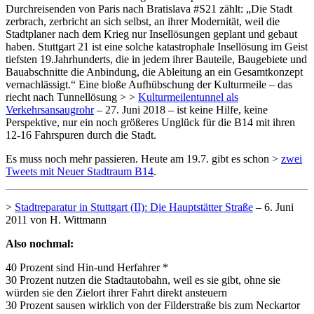
Durchreisenden von Paris nach Bratislava #S21 zählt: „Die Stadt
zerbrach, zerbricht an sich selbst, an ihrer Modernität, weil die
Stadtplaner nach dem Krieg nur Insellösungen geplant und gebaut
haben. Stuttgart 21 ist eine solche katastrophale Insellösung im Geist
tiefsten 19.Jahrhunderts, die in jedem ihrer Bauteile, Baugebiete und
Bauabschnitte die Anbindung, die Ableitung an ein Gesamtkonzept
vernachlässigt.“ Eine bloße Aufhübschung der Kulturmeile – das
riecht nach Tunnellösung > >
Kulturmeilentunnel als
Verkehrsansaugrohr
– 27. Juni 2018 – ist keine Hilfe, keine
Perspektive, nur ein noch größeres Unglück für die B14 mit ihren
12-16 Fahrspuren durch die Stadt.
Es muss noch mehr passieren. Heute am 19.7. gibt es schon >
zwei
Tweets mit Neuer Stadtraum B14
.
>
Stadtreparatur in Stuttgart (II): Die Hauptstätter Straße
– 6. Juni
2011 von H. Wittmann
Also nochmal:
40 Prozent sind Hin-und Herfahrer *
30 Prozent nutzen die Stadtautobahn, weil es sie gibt, ohne sie
würden sie den Zielort ihrer Fahrt direkt ansteuern
30 Prozent sausen wirklich von der Filderstraße bis zum Neckartor