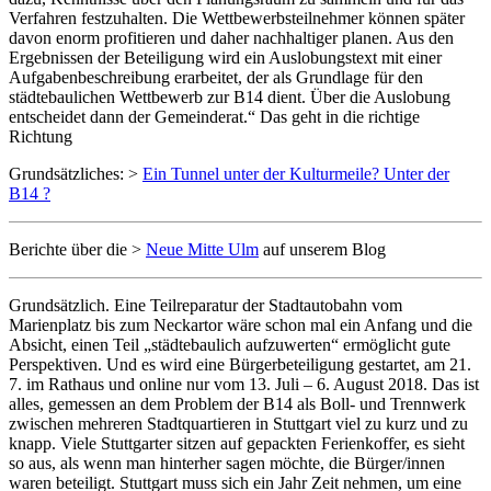
Verfahren festzuhalten. Die Wettbewerbsteilnehmer können später
davon enorm profitieren und daher nachhaltiger planen. Aus den
Ergebnissen der Beteiligung wird ein Auslobungstext mit einer
Aufgabenbeschreibung erarbeitet, der als Grundlage für den
städtebaulichen Wettbewerb zur B14 dient. Über die Auslobung
entscheidet dann der Gemeinderat.“ Das geht in die richtige
Richtung
Grundsätzliches: >
Ein Tunnel unter der Kulturmeile? Unter der
B14 ?
Berichte über die >
Neue Mitte Ulm
auf unserem Blog
Grundsätzlich. Eine Teilreparatur der Stadtautobahn vom
Marienplatz bis zum Neckartor wäre schon mal ein Anfang und die
Absicht, einen Teil „städtebaulich aufzuwerten“ ermöglicht gute
Perspektiven. Und es wird eine Bürgerbeteiligung gestartet, am 21.
7. im Rathaus und online nur vom 13. Juli – 6. August 2018. Das ist
alles, gemessen an dem Problem der B14 als Boll- und Trennwerk
zwischen mehreren Stadtquartieren in Stuttgart viel zu kurz und zu
knapp. Viele Stuttgarter sitzen auf gepackten Ferienkoffer, es sieht
so aus, als wenn man hinterher sagen möchte, die Bürger/innen
waren beteiligt. Stuttgart muss sich ein Jahr Zeit nehmen, um eine