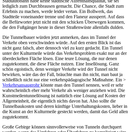
Stadtautobahn habe keine städtische Aufenthaltsqualität, sie sei
lediglich zum Durchbrausen gemacht. Die Chance, die Stadt zum
Erlebnis zu machen, werde leider vertan. Ein Bollwerk, das
Stadtteile voneinander trenne und den Flaneur aussperrt. Auf dass
die Befürworter jetzt nicht mit den schicken Überwegen kommen,
die den Fußgänger heute in dieser Straßenwüste allenfalls dulden.
Die Tunmelbauer würden jetzt anmerken, dass im Tunnel der
Verkehr oben verschwinden würde. Auf den ersten Blick ist das
nicht ganz falsch, aber dennoch viel zu kurz gedacht. Ein Tunnel
unter der Kulturmeile würde das Verkehrsproblem exakt nur an der
überdeckelten Fläche lösen. Eine teure Lösung, die nur denen
zugutekommt, die diese Fläche nutzen. Eine Insellösung. Ganz
schön egoistisch, denn weniger Verkehr wird der Tunnel nicht
bewirken, wäre das der Fall, bräuchte man ihn nicht, man baut ja
schließlich nicht nur eine verkehrspädagogische Maßnahme. Ein >
Verkehrsansaugrohr
könnte man den Tunnel nennen, weil er sehr
wahrscheinlich eher mehr Verkehr als weniger anziehen wird. Die
Kunstmeilentunnellösung ist natürlich eine Lösung auf Kosten der
Allgemeinheit, die eigentlich nichts davon hat. Also sollte die
Tunnelbaukosten und deren künftige Unterhaltungskosten, lieber in
die Kunst an der Kulturmeile gesteckt werden, damit das Geld allen
zugutekommt.
Große Gebirge können sinnvollerweise von Tunneln durchquert