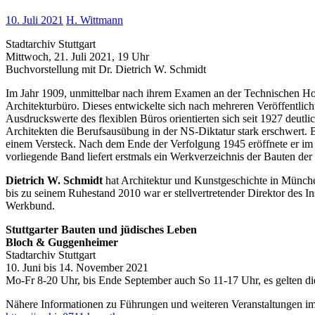
10. Juli 2021
H. Wittmann
Stadtarchiv Stuttgart
Mittwoch, 21. Juli 2021, 19 Uhr
Buchvorstellung mit Dr. Dietrich W. Schmidt
Im Jahr 1909, unmittelbar nach ihrem Examen an der Technischen Ho
Architekturbüro. Dieses entwickelte sich nach mehreren Veröffentlic
Ausdruckswerte des flexiblen Büros orientierten sich seit 1927 deutl
Architekten die Berufsausübung in der NS-Diktatur stark erschwert. B
einem Versteck. Nach dem Ende der Verfolgung 1945 eröffnete er im 
vorliegende Band liefert erstmals ein Werkverzeichnis der Bauten de
Dietrich W. Schmidt
hat Architektur und Kunstgeschichte in München
bis zu seinem Ruhestand 2010 war er stellvertretender Direktor des Ins
Werkbund.
Stuttgarter Bauten und jüdisches Leben
Bloch & Guggenheimer
Stadtarchiv Stuttgart
10. Juni bis 14. November 2021
Mo-Fr 8-20 Uhr, bis Ende September auch So 11-17 Uhr, es gelten d
Nähere Informationen zu Führungen und weiteren Veranstaltungen im