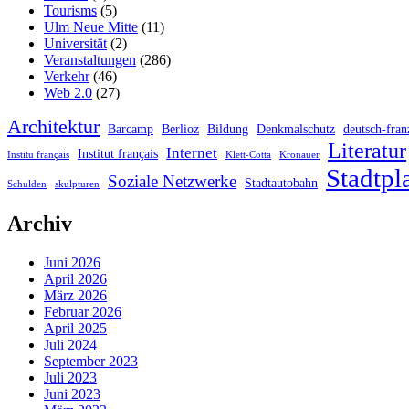
Tourisms
(5)
Ulm Neue Mitte
(11)
Universität
(2)
Veranstaltungen
(286)
Verkehr
(46)
Web 2.0
(27)
Architektur
Barcamp
Berlioz
Bildung
Denkmalschutz
deutsch-fran
Literatur
Internet
Institut français
Institu français
Klett-Cotta
Kronauer
Stadtpl
Soziale Netzwerke
Stadtautobahn
Schulden
skulpturen
Archiv
Juni 2026
April 2026
März 2026
Februar 2026
April 2025
Juli 2024
September 2023
Juli 2023
Juni 2023