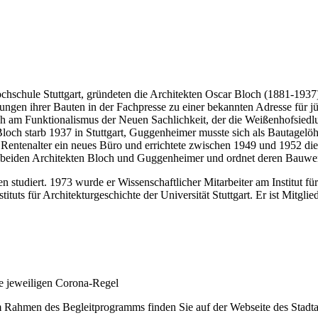
chschule Stuttgart, gründeten die Architekten Oscar Bloch (1881-19
hungen ihrer Bauten in der Fachpresse zu einer bekannten Adresse für
ich am Funktionalismus der Neuen Sachlichkeit, der die Weißenhofsiedl
loch starb 1937 in Stuttgart, Guggenheimer musste sich als Bautagelöh
Rentenalter ein neues Büro und errichtete zwischen 1949 und 1952 die
r beiden Architekten Bloch und Guggenheimer und ordnet deren Bauwerk
 studiert. 1973 wurde er Wissenschaftlicher Mitarbeiter am Institut f
tituts für Architekturgeschichte der Universität Stuttgart. Er ist Mitg
ie jeweiligen Corona-Regel
 Rahmen des Begleitprogramms finden Sie auf der Webseite des Stadtar