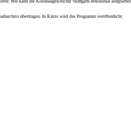
ieren: Wie kann die Kolonialgeschichte Stuttgarts dekolonial aufgearbei
dtarchivs übertragen. In Kürze wird das Programm veröffentlicht.