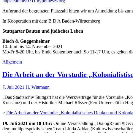
https://archiv0711.hypotheses.org
Aufgrund der begrenzten Platzzahl bitten wir um Anmeldung bis zum
In Kooperation mit dem B D A Baden-Württemberg
Stuttgarter Bauten und jüdisches Leben
Bloch & Guggenheimer
10. Juni bis 14. November 2021
Mo-Fr 8-20 Uhr, bis Ende September auch So 11-17 Uhr, es gelten d
Allgemein
Die Arbeit an der Vorstudie „Kolonialistis
7. Juli 2021
H. Wittmann
„Das Stadtarchiv Stuttgart hat die Werkverträge für die Vorstudie „K
Konstanz) und der Historiker Michael Rösser (FernUniversität in Hagen
>
Die Arbeit an der Vorstudie „Kolonialistisches Denken und Kolonial
19. Juli 2021 um 18 Uhr:
Online-Veranstaltung „DialogRaum #Decolo
dem multiperspektivischen Team Linda Addae (Kulturwissenschaftlerin