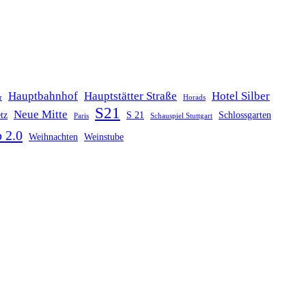
Hauptbahnhof
Hauptstätter Straße
Hotel Silber
r
Horads
S21
Neue Mitte
tz
S 21
Schlossgarten
Paris
Schauspiel Stuttgart
 2.0
Weihnachten
Weinstube