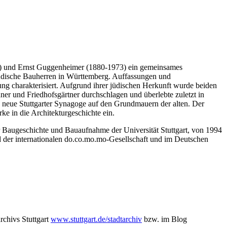
37) und Ernst Guggenheimer (1880-1973) ein gemeinsames
 jüdische Bauherren in Württemberg. Auffassungen und
ung charakterisiert. Aufgrund ihrer jüdischen Herkunft wurde beiden
ner und Friedhofsgärtner durchschlagen und überlebte zuletzt in
 neue Stuttgarter Synagoge auf den Grundmauern der alten. Der
e in die Architekturgeschichte ein.
ür Baugeschichte und Bauaufnahme der Universität Stuttgart, von 1994
lied der internationalen do.co.mo.mo-Gesellschaft und im Deutschen
chivs Stuttgart
www.stuttgart.de/stadtarchiv
bzw. im Blog