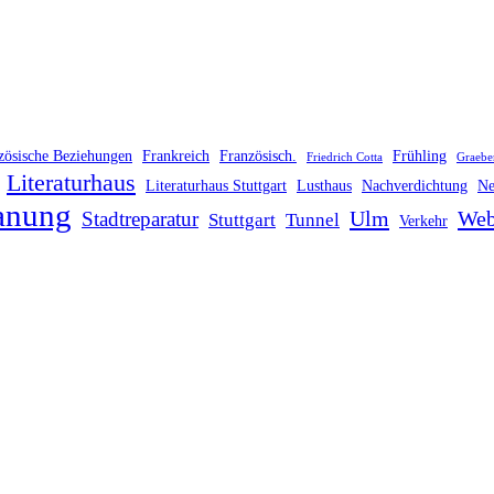
zösische Beziehungen
Frankreich
Französisch.
Frühling
Friedrich Cotta
Graebe
Literaturhaus
Literaturhaus Stuttgart
Lusthaus
Nachverdichtung
Ne
anung
Ulm
Web
Stadtreparatur
Stuttgart
Tunnel
Verkehr