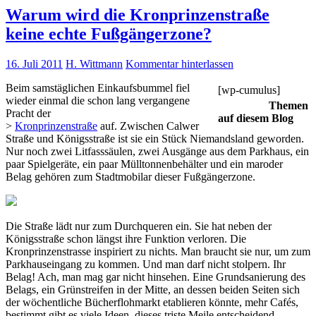
Warum wird die Kronprinzenstraße
keine echte Fußgängerzone?
16. Juli 2011
H. Wittmann
Kommentar hinterlassen
Beim samstäglichen Einkaufsbummel fiel
[wp-cumulus]
wieder einmal die schon lang vergangene
Themen
Pracht der
auf diesem Blog
>
Kronprinzenstraße
auf. Zwischen Calwer
Straße und Königsstraße ist sie ein Stück Niemandsland geworden.
Nur noch zwei Litfasssäulen, zwei Ausgänge aus dem Parkhaus, ein
paar Spielgeräte, ein paar Mülltonnenbehälter und ein maroder
Belag gehören zum Stadtmobilar dieser Fußgängerzone.
Die Straße lädt nur zum Durchqueren ein. Sie hat neben der
Königsstraße schon längst ihre Funktion verloren. Die
Kronprinzenstrasse inspiriert zu nichts. Man braucht sie nur, um zum
Parkhauseingang zu kommen. Und man darf nicht stolpern. Ihr
Belag! Ach, man mag gar nicht hinsehen. Eine Grundsanierung des
Belags, ein Grünstreifen in der Mitte, an dessen beiden Seiten sich
der wöchentliche Bücherflohmarkt etablieren könnte, mehr Cafés,
bestimmt gibt es viele Ideen, dieses triste Meile entscheidend