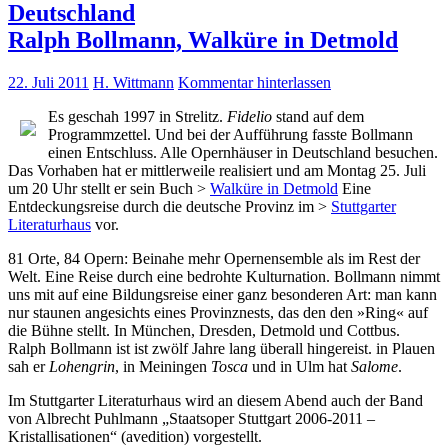
Deutschland
Ralph Bollmann, Walküre in Detmold
22. Juli 2011
H. Wittmann
Kommentar hinterlassen
Es geschah 1997 in Strelitz.
Fidelio
stand auf dem
Programmzettel. Und bei der Aufführung fasste Bollmann
einen Entschluss. Alle Opernhäuser in Deutschland besuchen.
Das Vorhaben hat er mittlerweile realisiert und am Montag 25. Juli
um 20 Uhr stellt er sein Buch >
Walküre in Detmold
Eine
Entdeckungsreise durch die deutsche Provinz im >
Stuttgarter
Literaturhaus
vor.
81 Orte, 84 Opern: Beinahe mehr Opernensemble als im Rest der
Welt. Eine Reise durch eine bedrohte Kulturnation. Bollmann nimmt
uns mit auf eine Bildungsreise einer ganz besonderen Art: man kann
nur staunen angesichts eines Provinznests, das den den »Ring« auf
die Bühne stellt. In München, Dresden, Detmold und Cottbus.
Ralph Bollmann ist ist zwölf Jahre lang überall hingereist. in Plauen
sah er
Lohengrin
, in Meiningen
Tosca
und in Ulm hat
Salome
.
Im Stuttgarter Literaturhaus wird an diesem Abend auch der Band
von Albrecht Puhlmann „Staatsoper Stuttgart 2006-2011 –
Kristallisationen“ (avedition) vorgestellt.