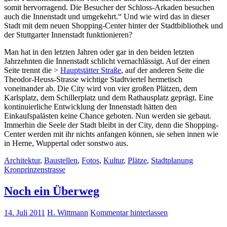
somit hervorragend. Die Besucher der Schloss-Arkaden besuchen
auch die Innenstadt und umgekehrt.“ Und wie wird das in dieser
Stadt mit dem neuen Shopping-Center hinter der Stadtbibliothek und
der Stuttgarter Innenstadt funktionieren?
Man hat in den letzten Jahren oder gar in den beiden letzten
Jahrzehnten die Innenstadt schlicht vernachlässigt. Auf der einen
Seite trennt die >
Hauptstätter Straße
, auf der anderen Seite die
Theodor-Heuss-Strasse wichtige Stadtviertel hermetisch
voneinander ab. Die City wird von vier großen Plätzen, dem
Karlsplatz, dem Schillerplatz und dem Rathausplatz geprägt. Eine
kontinuierliche Entwicklung der Innenstadt hätten den
Einkaufspalästen keine Chance geboten. Nun werden sie gebaut.
Immerhin die Seele der Stadt bleibt in der City, denn die Shopping-
Center werden mit ihr nichts anfangen können, sie sehen innen wie
in Herne, Wuppertal oder sonstwo aus.
Architektur
,
Baustellen
,
Fotos
,
Kultur
,
Plätze
,
Stadtplanung
Kronprinzenstrasse
Noch ein Überweg
14. Juli 2011
H. Wittmann
Kommentar hinterlassen