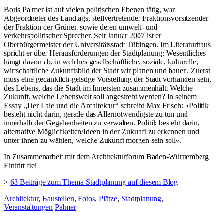
Boris Palmer ist auf vielen politischen Ebenen tätig, war
Abgeordneter des Landtags, stellvertretender Fraktionsvorsitzender
der Fraktion der Grünen sowie deren umwelt- und
verkehrspolitischer Sprecher. Seit Januar 2007 ist er
Oberbürgermeister der Universitätsstadt Tübingen. Im Literaturhaus
spricht er über Herausforderungen der Stadtplanung: Wesentliches
hängt davon ab, in welches gesellschaftliche, soziale, kulturelle,
wirtschaftliche Zukunftsbild der Stadt wir planen und bauen. Zuerst
muss eine gedanklich-geistige Vorstellung der Stadt vorhanden sein,
des Lebens, das die Stadt im Innersten zusammenhält. Welche
Zukunft, welche Lebenswelt soll angestrebt werden? In seinem
Essay „Der Laie und die Architektur“ schreibt Max Frisch: »Politik
besteht nicht darin, gerade das Allernotwendigste zu tun und
innerhalb der Gegebenheiten zu verwalten. Politik besteht darin,
alternative Möglichkeiten/Ideen in der Zukunft zu erkennen und
unter ihnen zu wählen, welche Zukunft morgen sein soll«.
In Zusammenarbeit mit dem Architekturforum Baden-Württemberg
Eintritt frei
>
68 Beiträge zum Thema Stadtplanung auf diesem Blog
Architektur
,
Baustellen
,
Fotos
,
Plätze
,
Stadtplanung
,
Veranstaltungen
Palmer