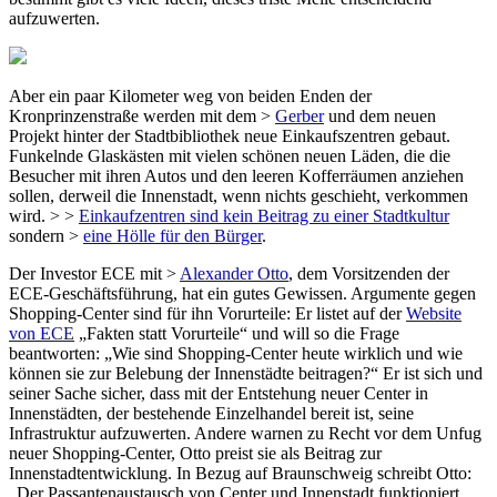
aufzuwerten.
Aber ein paar Kilometer weg von beiden Enden der
Kronprinzenstraße werden mit dem >
Gerber
und dem neuen
Projekt hinter der Stadtbibliothek neue Einkaufszentren gebaut.
Funkelnde Glaskästen mit vielen schönen neuen Läden, die die
Besucher mit ihren Autos und den leeren Kofferräumen anziehen
sollen, derweil die Innenstadt, wenn nichts geschieht, verkommen
wird. > >
Einkaufzentren sind kein Beitrag zu einer Stadtkultur
sondern >
eine Hölle für den Bürger
.
Der Investor ECE mit >
Alexander Otto
, dem Vorsitzenden der
ECE-Geschäftsführung, hat ein gutes Gewissen. Argumente gegen
Shopping-Center sind für ihn Vorurteile: Er listet auf der
Website
von ECE
„Fakten statt Vorurteile“ und will so die Frage
beantworten: „Wie sind Shopping-Center heute wirklich und wie
können sie zur Belebung der Innenstädte beitragen?“ Er ist sich und
seiner Sache sicher, dass mit der Entstehung neuer Center in
Innenstädten, der bestehende Einzelhandel bereit ist, seine
Infrastruktur aufzuwerten. Andere warnen zu Recht vor dem Unfug
neuer Shopping-Center, Otto preist sie als Beitrag zur
Innenstadtentwicklung. In Bezug auf Braunschweig schreibt Otto:
„Der Passantenaustausch von Center und Innenstadt funktioniert