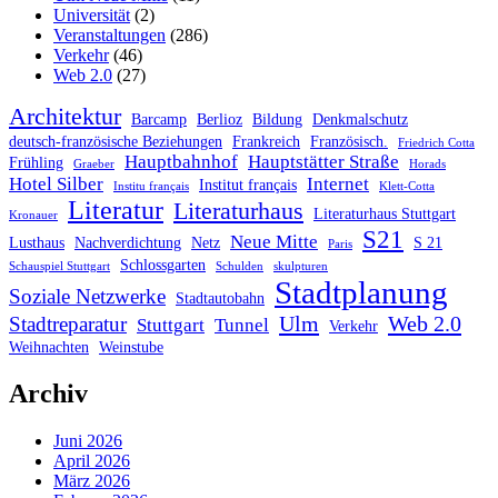
Universität
(2)
Veranstaltungen
(286)
Verkehr
(46)
Web 2.0
(27)
Architektur
Barcamp
Berlioz
Bildung
Denkmalschutz
deutsch-französische Beziehungen
Frankreich
Französisch.
Friedrich Cotta
Hauptbahnhof
Hauptstätter Straße
Frühling
Graeber
Horads
Hotel Silber
Internet
Institut français
Institu français
Klett-Cotta
Literatur
Literaturhaus
Literaturhaus Stuttgart
Kronauer
S21
Neue Mitte
Lusthaus
Nachverdichtung
Netz
S 21
Paris
Schlossgarten
Schauspiel Stuttgart
Schulden
skulpturen
Stadtplanung
Soziale Netzwerke
Stadtautobahn
Ulm
Web 2.0
Stadtreparatur
Stuttgart
Tunnel
Verkehr
Weihnachten
Weinstube
Archiv
Juni 2026
April 2026
März 2026