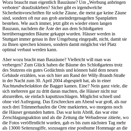
Wozu braucht man eigentlich Bauzäune? Um „Werbung anbringen
verboten“ draufzukleben? Sicher gibt es irgendwelche
Sicherheitsvorschriften für solche Zäune, die meist gar keine Zäune
sind, sondern oft nur aus grob aneindergenagelten Spanplatten
bestehen. Wie auch immer, jetzt gibt es wieder einen langen
Bauzaun, nachdem die Äste der aus dem Schloßgarten
herrüberragenden Bäume gekappt wurden. Häuser werden in
Stuttgart immer genau in ihre Umgebung eingepaßt, nicht, damit sie
zu Ihnen sprechen können, sondern damit möglichst viel Platz
optimal verbaut werden kann.
Aber wozu bracht man Bauzäune? Vielleicht will man was
verbergen? Zum Glück haben die Bäume des Schloßgartens trotz
des Stutzens ein gutes Gedächtnis und können bald dem neuen
Gebäude erzählen, was sich hier am Rand der Willy-Brandt-Straße
in der Nacht zum 30. April 2004 abgespielt hat, als in einer
Nachtundnebelaktion
die Bagger kamen. Eine? Nein ganz viele, die
sich mehreren gar zu dritt daran machten, die Häuser nicht nur
abzureißen, sie einfach kaputtzuschlagen. Möglichst schnell und
ohne viel Aufregung. Das Erschrecken am Abend war groß, als nur
noch drei Trümmerhaufen die Orte markierten, wo morgens noch
die Häuser gestanden hatten. Das war kein Abriß, das war eine
Zerschlagungsaktion und als die Zeitung die Webadresse zitierte, wo
die Fotos veröffentlicht wurden, gab es bis zum nächsten Tag mehr
als 13000 Seitenzugiffe, sozusagen eine posthume Hommage an die