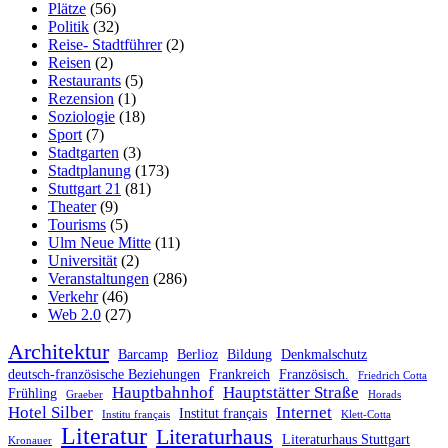
Plätze
(56)
Politik
(32)
Reise- Stadtführer
(2)
Reisen
(2)
Restaurants
(5)
Rezension
(1)
Soziologie
(18)
Sport
(7)
Stadtgarten
(3)
Stadtplanung
(173)
Stuttgart 21
(81)
Theater
(9)
Tourisms
(5)
Ulm Neue Mitte
(11)
Universität
(2)
Veranstaltungen
(286)
Verkehr
(46)
Web 2.0
(27)
Architektur
Barcamp
Berlioz
Bildung
Denkmalschutz
deutsch-französische Beziehungen
Frankreich
Französisch.
Friedrich Cotta
Hauptbahnhof
Hauptstätter Straße
Frühling
Graeber
Horads
Hotel Silber
Internet
Institut français
Institu français
Klett-Cotta
Literatur
Literaturhaus
Literaturhaus Stuttgart
Kronauer