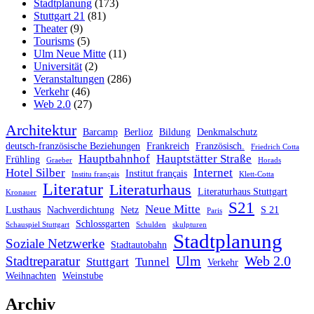
Stadtplanung
(173)
Stuttgart 21
(81)
Theater
(9)
Tourisms
(5)
Ulm Neue Mitte
(11)
Universität
(2)
Veranstaltungen
(286)
Verkehr
(46)
Web 2.0
(27)
Architektur
Barcamp
Berlioz
Bildung
Denkmalschutz
deutsch-französische Beziehungen
Frankreich
Französisch.
Friedrich Cotta
Hauptbahnhof
Hauptstätter Straße
Frühling
Graeber
Horads
Hotel Silber
Internet
Institut français
Institu français
Klett-Cotta
Literatur
Literaturhaus
Literaturhaus Stuttgart
Kronauer
S21
Neue Mitte
Lusthaus
Nachverdichtung
Netz
S 21
Paris
Schlossgarten
Schauspiel Stuttgart
Schulden
skulpturen
Stadtplanung
Soziale Netzwerke
Stadtautobahn
Ulm
Web 2.0
Stadtreparatur
Stuttgart
Tunnel
Verkehr
Weihnachten
Weinstube
Archiv