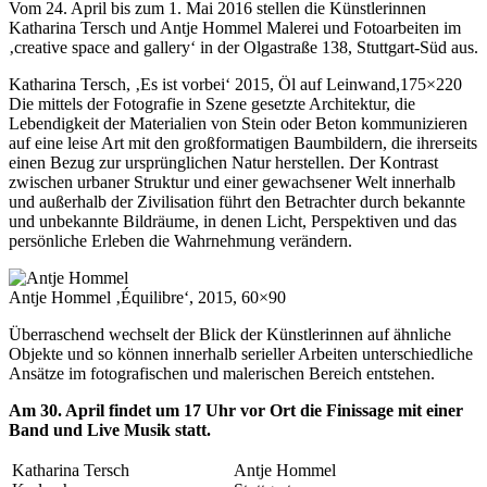
Vom 24. April bis zum 1. Mai 2016 stellen die Künstlerinnen
Katharina Tersch und Antje Hommel Malerei und Fotoarbeiten im
‚creative space and gallery‘ in der Olgastraße 138, Stuttgart-Süd aus.
Katharina Tersch, ‚Es ist vorbei‘ 2015, Öl auf Leinwand,175×220
Die mittels der Fotografie in Szene gesetzte Architektur, die
Lebendigkeit der Materialien von Stein oder Beton kommunizieren
auf eine leise Art mit den großformatigen Baumbildern, die ihrerseits
einen Bezug zur ursprünglichen Natur herstellen. Der Kontrast
zwischen urbaner Struktur und einer gewachsener Welt innerhalb
und außerhalb der Zivilisation führt den Betrachter durch bekannte
und unbekannte Bildräume, in denen Licht, Perspektiven und das
persönliche Erleben die Wahrnehmung verändern.
Antje Hommel ‚Équilibre‘, 2015, 60×90
Überraschend wechselt der Blick der Künstlerinnen auf ähnliche
Objekte und so können innerhalb serieller Arbeiten unterschiedliche
Ansätze im fotografischen und malerischen Bereich entstehen.
Am 30. April findet um 17 Uhr vor Ort die Finissage mit einer
Band und Live Musik statt.
Katharina Tersch
Antje Hommel