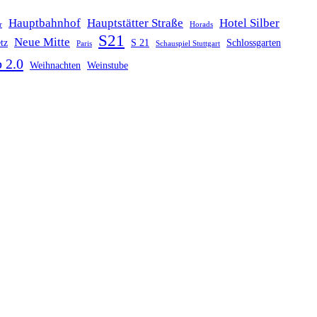
Hauptbahnhof
Hauptstätter Straße
Hotel Silber
r
Horads
S21
Neue Mitte
tz
S 21
Schlossgarten
Paris
Schauspiel Stuttgart
 2.0
Weihnachten
Weinstube