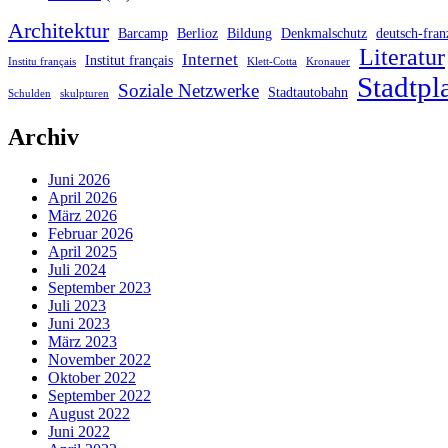
Architektur
Barcamp
Berlioz
Bildung
Denkmalschutz
deutsch-fran
Literatur
Internet
Institut français
Institu français
Klett-Cotta
Kronauer
Stadtpl
Soziale Netzwerke
Stadtautobahn
Schulden
skulpturen
Archiv
Juni 2026
April 2026
März 2026
Februar 2026
April 2025
Juli 2024
September 2023
Juli 2023
Juni 2023
März 2023
November 2022
Oktober 2022
September 2022
August 2022
Juni 2022