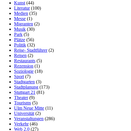
Kunst
(44)
Literatur
(100)
Medien
(35)
Messe
(1)
Migranten
(2)
Musik
(30)
Park
(5)
Plätze
(56)
Politik
(32)
Reise- Stadtführer
(2)
Reisen
(2)
Restaurants
(5)
Rezension
(1)
Soziologie
(18)
Sport
(7)
Stadtgarten
(3)
Stadtplanung
(173)
Stuttgart 21
(81)
Theater
(9)
Tourisms
(5)
Ulm Neue Mitte
(11)
Universität
(2)
Veranstaltungen
(286)
Verkehr
(46)
Web 2.0
(27)