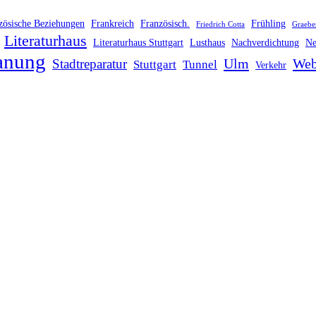
zösische Beziehungen
Frankreich
Französisch.
Frühling
Friedrich Cotta
Graebe
Literaturhaus
Literaturhaus Stuttgart
Lusthaus
Nachverdichtung
Ne
anung
Ulm
Web
Stadtreparatur
Stuttgart
Tunnel
Verkehr