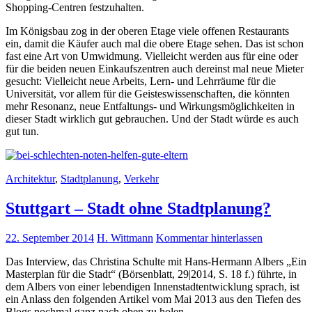
Shopping-Centren festzuhalten.
Im Königsbau zog in der oberen Etage viele offenen Restaurants
ein, damit die Käufer auch mal die obere Etage sehen. Das ist schon
fast eine Art von Umwidmung. Vielleicht werden aus für eine oder
für die beiden neuen Einkaufszentren auch dereinst mal neue Mieter
gesucht: Vielleicht neue Arbeits, Lern- und Lehrräume für die
Universität, vor allem für die Geisteswissenschaften, die könnten
mehr Resonanz, neue Entfaltungs- und Wirkungsmöglichkeiten in
dieser Stadt wirklich gut gebrauchen. Und der Stadt würde es auch
gut tun.
Architektur
,
Stadtplanung
,
Verkehr
Stuttgart – Stadt ohne Stadtplanung?
22. September 2014
H. Wittmann
Kommentar hinterlassen
Das Interview, das Christina Schulte mit Hans-Hermann Albers „Ein
Masterplan für die Stadt“ (Börsenblatt, 29|2014, S. 18 f.) führte, in
dem Albers von einer lebendigen Innenstadtentwicklung sprach, ist
ein Anlass den folgenden Artikel vom Mai 2013 aus den Tiefen des
Blogs nochmal ganz nach oben zu holen.