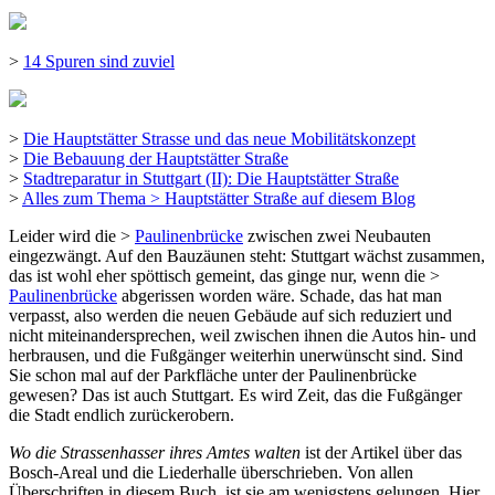
>
14 Spuren sind zuviel
>
Die Hauptstätter Strasse und das neue Mobilitätskonzept
>
Die Bebauung der Hauptstätter Straße
>
Stadtreparatur in Stuttgart (II): Die Hauptstätter Straße
>
Alles zum Thema > Hauptstätter Straße auf diesem Blog
Leider wird die >
Paulinenbrücke
zwischen zwei Neubauten
eingezwängt. Auf den Bauzäunen steht: Stuttgart wächst zusammen,
das ist wohl eher spöttisch gemeint, das ginge nur, wenn die >
Paulinenbrücke
abgerissen worden wäre. Schade, das hat man
verpasst, also werden die neuen Gebäude auf sich reduziert und
nicht miteinandersprechen, weil zwischen ihnen die Autos hin- und
herbrausen, und die Fußgänger weiterhin unerwünscht sind. Sind
Sie schon mal auf der Parkfläche unter der Paulinenbrücke
gewesen? Das ist auch Stuttgart. Es wird Zeit, das die Fußgänger
die Stadt endlich zurückerobern.
Wo die Strassenhasser ihres Amtes walten
ist der Artikel über das
Bosch-Areal und die Liederhalle überschrieben. Von allen
Überschriften in diesem Buch, ist sie am wenigstens gelungen. Hier