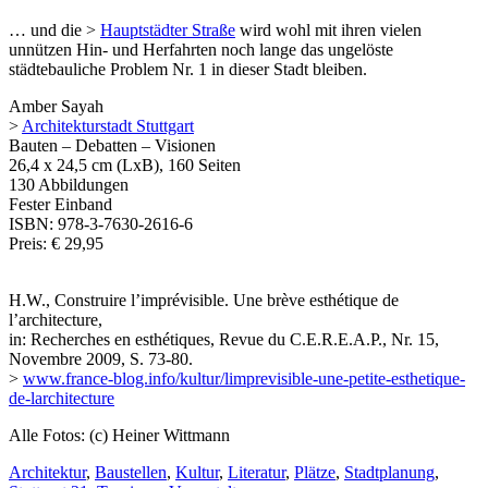
… und die >
Hauptstädter Straße
wird wohl mit ihren vielen
unnützen Hin- und Herfahrten noch lange das ungelöste
städtebauliche Problem Nr. 1 in dieser Stadt bleiben.
Amber Sayah
>
Architekturstadt Stuttgart
Bauten – Debatten – Visionen
26,4 x 24,5 cm (LxB), 160 Seiten
130 Abbildungen
Fester Einband
ISBN: 978-3-7630-2616-6
Preis: € 29,95
H.W., Construire l’imprévisible. Une brève esthétique de
l’architecture,
in: Recherches en esthétiques, Revue du C.E.R.E.A.P., Nr. 15,
Novembre 2009, S. 73-80.
>
www.france-blog.info/kultur/limprevisible-une-petite-esthetique-
de-larchitecture
Alle Fotos: (c) Heiner Wittmann
Architektur
,
Baustellen
,
Kultur
,
Literatur
,
Plätze
,
Stadtplanung
,