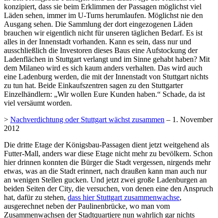
konzipiert, dass sie beim Erklimmen der Passagen möglichst viel
Läden sehen, immer im U-Turns herumlaufen. Möglichst nie den
Ausgang sehen. Die Sammlung der dort eingezogenen Läden
brauchen wir eigentlich nicht für unseren täglichen Bedarf. Es ist
alles in der Innenstadt vorhanden. Kann es sein, dass nur und
ausschließlich die Investoren dieses Baus eine Aufstockung der
Ladenflächen in Stuttgart verlangt und im Sinne gehabt haben? Mit
dem Milaneo wird es sich kaum anders verhalten. Das wird auch
eine Ladenburg werden, die mit der Innenstadt von Stuttgart nichts
zu tun hat. Beide Einkaufszentren sagen zu den Stuttgarter
Einzelhändlern: „Wir wollen Eure Kunden haben.“ Schade, da ist
viel versäumt worden.
>
Nachverdichtung oder Stuttgart wächst zusammen
– 1. November
2012
Die dritte Etage der Königsbau-Passagen dient jetzt weitgehend als
Futter-Mall, anders war diese Etage nicht mehr zu bevölkern. Schon
hier drinnen konnten die Bürger die Stadt vergessen, nirgends mehr
etwas, was an die Stadt erinnert, nach draußen kann man auch nur
an wenigen Stellen gucken. Und jetzt zwei große Ladenburgen an
beiden Seiten der City, die versuchen, von denen eine den Anspruch
hat, dafür zu stehen,
dass hier Stuttgart zusammenwachse
,
ausgerechnet neben der Paulinenbrücke, wo man vom
Zusammenwachsen der Stadtquartiere nun wahrlich gar nichts