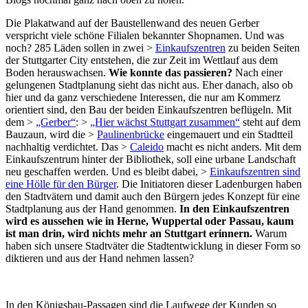
Die Plakatwand auf der Baustellenwand des neuen Gerber
verspricht viele schöne Filialen bekannter Shopnamen. Und was
noch? 285 Läden sollen in zwei >
Einkaufszentren
zu beiden Seiten
der Stuttgarter City entstehen, die zur Zeit im Wettlauf aus dem
Boden herauswachsen.
Wie konnte das passieren?
Nach einer
gelungenen Stadtplanung sieht das nicht aus. Eher danach, also ob
hier und da ganz verschiedene Interessen, die nur am Kommerz
orientiert sind, den Bau der beiden Einkaufszentren beflügeln. Mit
dem >
„Gerber“
: >
„Hier wächst Stuttgart zusammen“
steht auf dem
Bauzaun, wird die >
Paulinenbrücke
eingemauert und ein Stadtteil
nachhaltig verdichtet. Das >
Caleido
macht es nicht anders. Mit dem
Einkaufszentrum hinter der Bibliothek, soll eine urbane Landschaft
neu geschaffen werden. Und es bleibt dabei, >
Einkaufszentren sind
eine Hölle für den Bürger
. Die Initiatoren dieser Ladenburgen haben
den Stadtvätern und damit auch den Bürgern jedes Konzept für eine
Stadtplanung aus der Hand genommen.
In den Einkaufszentren
wird es aussehen wie in Herne, Wuppertal oder Passau, kaum
ist man drin, wird nichts mehr an Stuttgart erinnern.
Warum
haben sich unsere Stadtväter die Stadtentwicklung in dieser Form so
diktieren und aus der Hand nehmen lassen?
In den Königsbau-Passagen sind die Laufwege der Kunden so