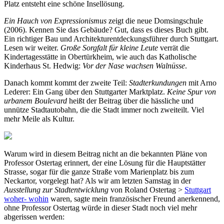
Platz entsteht eine schöne Insellösung.
Ein Hauch von Expressionismus
zeigt die neue Domsingschule
(2006). Kennen Sie das Gebäude? Gut, dass es dieses Buch gibt.
Ein richtiger Bau und Architekturentdeckungsführer durch Stuttgart.
Lesen wir weiter.
Große Sorgfalt für kleine Leute
verrät die
Kindertagesstätte in Obertürkheim, wie auch das Katholische
Kinderhaus St. Hedwig:
Vor der Nase wachsen Walnüsse
.
Danach kommt kommt der zweite Teil:
Stadterkundungen
mit Arno
Lederer: Ein Gang über den Stuttgarter Marktplatz.
Keine Spur von
urbanem Boulevard
heißt der Beitrag über die hässliche und
unnütze Stadtautobahn, die die Stadt immer noch zweiteilt. Viel
mehr Meile als Kultur.
Warum wird in diesem Beitrag nicht an die bekannten Pläne von
Professor Ostertag erinnert, der eine Lösung für die Hauptstätter
Strasse, sogar für die ganze Straße vom Marienplatz bis zum
Neckartor, vorgelegt hat? Als wir am letzten Samstag in der
Ausstellung zur Stadtentwicklung
von Roland Ostertag >
Stuttgart
woher- wohin
waren, sagte mein französischer Freund anerkennend,
ohne Professor Ostertag würde in dieser Stadt noch viel mehr
abgerissen werden: