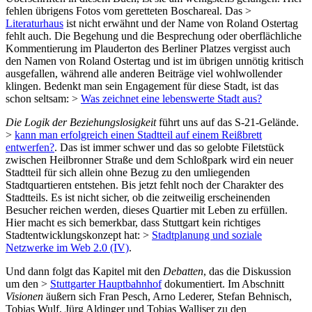
fehlen übrigens Fotos vom geretteten Boschareal. Das >
Literaturhaus
ist nicht erwähnt und der Name von Roland Ostertag
fehlt auch. Die Begehung und die Besprechung oder oberflächliche
Kommentierung im Plauderton des Berliner Platzes vergisst auch
den Namen von Roland Ostertag und ist im übrigen unnötig kritisch
ausgefallen, während alle anderen Beiträge viel wohlwollender
klingen. Bedenkt man sein Engagement für diese Stadt, ist das
schon seltsam: >
Was zeichnet eine lebenswerte Stadt aus?
Die Logik der Beziehungslosigkeit
führt uns auf das S-21-Gelände.
>
kann man erfolgreich einen Stadtteil auf einem Reißbrett
entwerfen?
. Das ist immer schwer und das so gelobte Filetstück
zwischen Heilbronner Straße und dem Schloßpark wird ein neuer
Stadtteil für sich allein ohne Bezug zu den umliegenden
Stadtquartieren entstehen. Bis jetzt fehlt noch der Charakter des
Stadtteils. Es ist nicht sicher, ob die zeitweilig erscheinenden
Besucher reichen werden, dieses Quartier mit Leben zu erfüllen.
Hier macht es sich bemerkbar, dass Stuttgart kein richtiges
Stadtentwicklungskonzept hat: >
Stadtplanung und soziale
Netzwerke im Web 2.0 (IV)
.
Und dann folgt das Kapitel mit den
Debatten
, das die Diskussion
um den >
Stuttgarter Hauptbahnhof
dokumentiert. Im Abschnitt
Visionen
äußern sich Fran Pesch, Arno Lederer, Stefan Behnisch,
Tobias Wulf, Jürg Aldinger und Tobias Walliser zu den