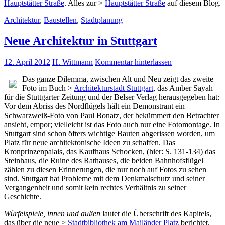
Hauptstätter Straße
. Alles zur >
Hauptstätter Straße
auf diesem Blog.
Architektur
,
Baustellen
,
Stadtplanung
Neue Architektur in Stuttgart
12. April 2012
H. Wittmann
Kommentar hinterlassen
Das ganze Dilemma, zwischen Alt und Neu zeigt das zweite
Foto im Buch >
Architekturstadt Stuttgart
, das Amber Sayah
für die Stuttgarter Zeitung und der Belser Verlag herausgegeben hat:
Vor dem Abriss des Nordflügels hält ein Demonstrant ein
Schwarzweiß-Foto von Paul Bonatz, der bekümmert den Betrachter
ansieht, empor; vielleicht ist das Foto auch nur eine Fotomontage. In
Stuttgart sind schon öfters wichtige Bauten abgerissen worden, um
Platz für neue architektonische Ideen zu schaffen. Das
Kronprinzenpalais, das Kaufhaus Schocken, (hier: S. 131-134) das
Steinhaus, die Ruine des Rathauses, die beiden Bahnhofsflügel
zählen zu diesen Erinnerungen, die nur noch auf Fotos zu sehen
sind. Stuttgart hat Probleme mit dem Denkmalschutz und seiner
Vergangenheit und somit kein rechtes Verhältnis zu seiner
Geschichte.
Würfelspiele, innen und außen
lautet die Überschrift des Kapitels,
das über die neue >
Stadtbibliothek am Mailänder Platz
berichtet.