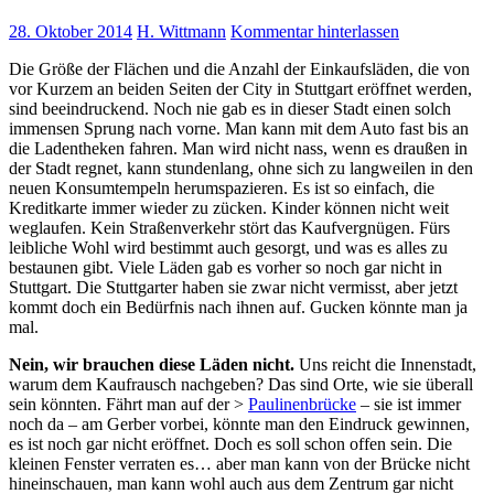
28. Oktober 2014
H. Wittmann
Kommentar hinterlassen
Die Größe der Flächen und die Anzahl der Einkaufsläden, die von
vor Kurzem an beiden Seiten der City in Stuttgart eröffnet werden,
sind beeindruckend. Noch nie gab es in dieser Stadt einen solch
immensen Sprung nach vorne. Man kann mit dem Auto fast bis an
die Ladentheken fahren. Man wird nicht nass, wenn es draußen in
der Stadt regnet, kann stundenlang, ohne sich zu langweilen in den
neuen Konsumtempeln herumspazieren. Es ist so einfach, die
Kreditkarte immer wieder zu zücken. Kinder können nicht weit
weglaufen. Kein Straßenverkehr stört das Kaufvergnügen. Fürs
leibliche Wohl wird bestimmt auch gesorgt, und was es alles zu
bestaunen gibt. Viele Läden gab es vorher so noch gar nicht in
Stuttgart. Die Stuttgarter haben sie zwar nicht vermisst, aber jetzt
kommt doch ein Bedürfnis nach ihnen auf. Gucken könnte man ja
mal.
Nein, wir brauchen diese Läden nicht.
Uns reicht die Innenstadt,
warum dem Kaufrausch nachgeben? Das sind Orte, wie sie überall
sein könnten. Fährt man auf der >
Paulinenbrücke
– sie ist immer
noch da – am Gerber vorbei, könnte man den Eindruck gewinnen,
es ist noch gar nicht eröffnet. Doch es soll schon offen sein. Die
kleinen Fenster verraten es… aber man kann von der Brücke nicht
hineinschauen, man kann wohl auch aus dem Zentrum gar nicht