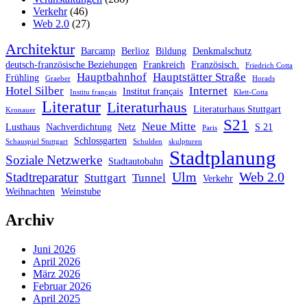
Verkehr
(46)
Web 2.0
(27)
Architektur
Barcamp
Berlioz
Bildung
Denkmalschutz
deutsch-französische Beziehungen
Frankreich
Französisch.
Friedrich Cotta
Hauptbahnhof
Hauptstätter Straße
Frühling
Graeber
Horads
Hotel Silber
Internet
Institut français
Institu français
Klett-Cotta
Literatur
Literaturhaus
Literaturhaus Stuttgart
Kronauer
S21
Neue Mitte
Lusthaus
Nachverdichtung
Netz
S 21
Paris
Schlossgarten
Schauspiel Stuttgart
Schulden
skulpturen
Stadtplanung
Soziale Netzwerke
Stadtautobahn
Ulm
Web 2.0
Stadtreparatur
Stuttgart
Tunnel
Verkehr
Weihnachten
Weinstube
Archiv
Juni 2026
April 2026
März 2026
Februar 2026
April 2025