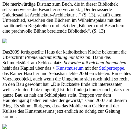
Die merkwürdige Distanz zum Buch, die in dieser Bibliothek
seltsamerweise die Besucher so verzückt: „Der terrassierte
Galeriesaal ist Architektur-Architektur…“ (S. 13), schafft einen
Unterschied, zwischen den Büchern im Wilhelmspalais mit den
traditionellen Regalreihen und jetzt der „Büchern und Besuchern
eine prachtvolle Bühne bereitende Bibliothek“. (S. 13)
Das2009 fertiggstellte Haus der katholischen Kirche bekommt die
Überschrift
Promenadenmischung mit Mission
. Dann das
Schmuckstück am Schlossplatz:
Schwabe mit reichem Innenleben
heißt das Kapitel über das >
Kunstmuseum
mit der
Stolpertreppe
,
das Rainer Hascher und Sebastian Jehle 2004 errichteten. Ein echtes
Vorzeigeobjekt, auch wenn die Umgebung sich noch nicht so recht
an den Bau gewöhnt hat. „Die Rückseite finde ich interessanter,
weil sie in den Platz eingefügt ist. Ich finde ja immer noch, dass der
ganze Bau zu nah am Schloßplatz steht. Treppen vor dem
Haupteingang hätten einladender gewirkt,“ stand 2007 auf diesem
Blog. Es stimmt übrigens, dass das Mobile von Calder mit der
Kulisse des Kunstmuseums jetzt endlich so richtig zur Geltung
kommt: