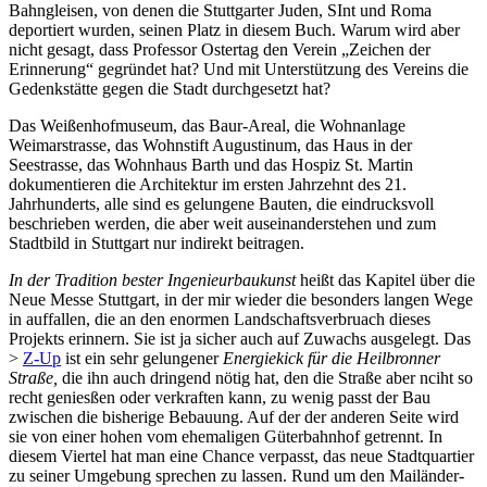
Bahngleisen, von denen die Stuttgarter Juden, SInt und Roma
deportiert wurden, seinen Platz in diesem Buch. Warum wird aber
nicht gesagt, dass Professor Ostertag den Verein „Zeichen der
Erinnerung“ gegründet hat? Und mit Unterstützung des Vereins die
Gedenkstätte gegen die Stadt durchgesetzt hat?
Das Weißenhofmuseum, das Baur-Areal, die Wohnanlage
Weimarstrasse, das Wohnstift Augustinum, das Haus in der
Seestrasse, das Wohnhaus Barth und das Hospiz St. Martin
dokumentieren die Architektur im ersten Jahrzehnt des 21.
Jahrhunderts, alle sind es gelungene Bauten, die eindrucksvoll
beschrieben werden, die aber weit auseinanderstehen und zum
Stadtbild in Stuttgart nur indirekt beitragen.
In der Tradition bester Ingenieurbaukunst
heißt das Kapitel über die
Neue Messe Stuttgart, in der mir wieder die besonders langen Wege
in auffallen, die an den enormen Landschaftsverbruach dieses
Projekts erinnern. Sie ist ja sicher auch auf Zuwachs ausgelegt. Das
>
Z-Up
ist ein sehr gelungener
Energiekick für die Heilbronner
Straße,
die ihn auch dringend nötig hat, den die Straße aber nciht so
recht geniesßen oder verkraften kann, zu wenig passt der Bau
zwischen die bisherige Bebauung. Auf der der anderen Seite wird
sie von einer hohen vom ehemaligen Güterbahnhof getrennt. In
diesem Viertel hat man eine Chance verpasst, das neue Stadtquartier
zu seiner Umgebung sprechen zu lassen. Rund um den Mailänder-