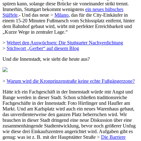
spüren kann, solange diese Brücke sie voneinander strikt trennt.
Immerhin, Stuttgart bekommt wenigstens
ein neues hübsches
Stäffele
.- Und das neue >
Milano
, das für die City-Einkäufer in
einem 15-20 Minuten Fußmarsch vom Schlossplatz entfernt, hinter
dem Bahnhof gebaut wird, wirbt mit perfekter Erreichbarkeit und
„Kurze Wege in zentraler Lage.“
>
Wehret den Auswüchsen: Die Stuttgarter Nachverdichtung
>
Stichwort „Gerber“ auf diesem Blog
Und die Innenstadt, wie sieht die heute aus?
>
Warum wird die Kronprinzenstraße keine echte Fußgängerzone?
Hätte ich ein Fachgeschäft in der Innenstadt würde mir Angst und
Bange werden in dieser Stadt. Schon schließen traditionsreiche
Fachgeschäfte in der Innenstadt: Foto Hirrlinger und Haufler am
Markt. Und am Karlsplatz wird auch ein neues Warenhaus gebaut,
das unverdienterweise den ganzen Platz beherrschen wird. Wir
brauchen in dieser Stadt dringend eine neue Diskussion über eine
zusammenhängende Stadtentwicklung, bevor noch größerer Unfug
wie diese drei Einkaufszentren angerichtet wird. Aufgaben gibt es
genug: was ist z. B. mit der Hauptstätter Straße >
Die Barriere