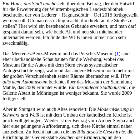
Ein Haus, das Stadt macht
steht über dem Beitrag, der den Entwirf
für die Erweiterung der Württembergischen Landesbibliothek
beschreibt, der von Lederer + Ragnarsdóttir + Oei 2015 fertiggestellt
werden soll. Ob man das richtig macht, ihn direkt an die Straße zu
stellen? Hier wird ein bestehendes Gebäude erweitert, und man darf
gespannt darauf sein, wie beide Alt und neu sich miteinander
unterhalten werden. Ich finde die WLB innen immer noch sehr
zweckmäßig.
Das Mercedes-Benz-Museum und das Porsche-Museum (
1
) sind
eher überkandidelte Schaubauten für die Werbung, wobei das
Museum für die Autos mit dem Stern etwas systematischer
Autogeschichte zeigt, während das andere Museum noch mehr mit
der großen Verschiedenheit seiner Räume überraschen will.
Hier
gilts dem Automuseum
berichtet über das Museum der Sammlung
Mahle, das 2009 errichtet wurde.
Ein besonderer Stadtbaustein
, die
Galerie Abtart in Möhringen ist weniger bekannt. Sie wurde 2009
fertiggestellt.
Aber in Stuttgart wird auch Altes renoviert: Die
Modernisierung in
Schwarz und Weiß
ist mit dem Umbau der katholischen Kirche ist
prachtvoll gelungen. Wieder ist der Beitrag vom Amber Sayha auch
hier eine gelungene Aufforderung, sich diese Kirche einmal näher
anzusehen. Zu Recht hat auch die ins
Bild gesetzte Geschichte
, die
Errichtung der Gedenkstätte
Zeichen der Erinnerung
an den