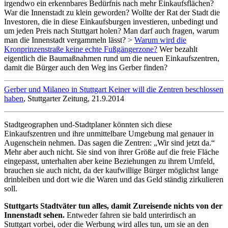
irgendwo ein erkennbares Bedürfnis nach mehr Einkaufsflächen?
War die Innenstadt zu klein geworden? Wollte der Rat der Stadt die
Investoren, die in diese Einkaufsburgen investieren, unbedingt und
um jeden Preis nach Stuttgart holen? Man darf auch fragen, warum
man die Innenstadt vergammeln lässt? >
Warum wird die
Kronprinzenstraße keine echte Fußgängerzone?
Wer bezahlt
eigentlich die Baumaßnahmen rund um die neuen Einkaufszentren,
damit die Bürger auch den Weg ins Gerber finden?
Gerber und Milaneo in Stuttgart Keiner will die Zentren beschlossen
haben
, Stuttgarter Zeitung, 21.9.2014
Stadtgeographen und-Stadtplaner könnten sich diese
Einkaufszentren und ihre unmittelbare Umgebung mal genauer in
Augenschein nehmen. Das sagen die Zentren: „Wir sind jetzt da.“
Mehr aber auch nicht. Sie sind von ihrer Größe auf die freie Fläche
eingepasst, unterhalten aber keine Beziehungen zu ihrem Umfeld,
brauchen sie auch nicht, da der kaufwillige Bürger möglichst lange
drinbleiben und dort wie die Waren und das Geld ständig zirkulieren
soll.
Stuttgarts Stadtväter tun alles, damit Zureisende nichts von der
Innenstadt sehen.
Entweder fahren sie bald unterirdisch an
Stuttgart vorbei, oder die Werbung wird alles tun, um sie an den