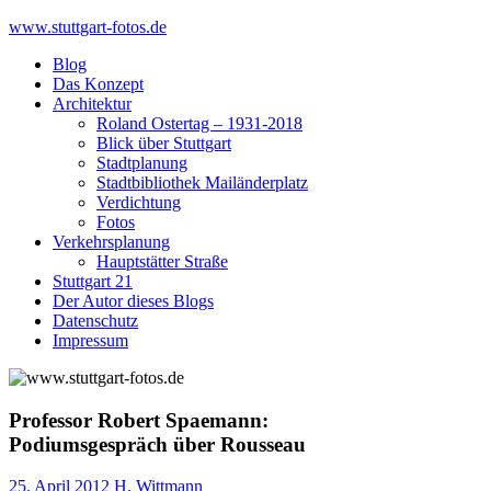
Skip
www.stuttgart-fotos.de
to
Blog
content
Das Konzept
Architektur
Roland Ostertag – 1931-2018
Blick über Stuttgart
Stadtplanung
Stadtbibliothek Mailänderplatz
Verdichtung
Fotos
Verkehrsplanung
Hauptstätter Straße
Stuttgart 21
Der Autor dieses Blogs
Datenschutz
Impressum
Professor Robert Spaemann:
Podiumsgespräch über Rousseau
25. April 2012
H. Wittmann