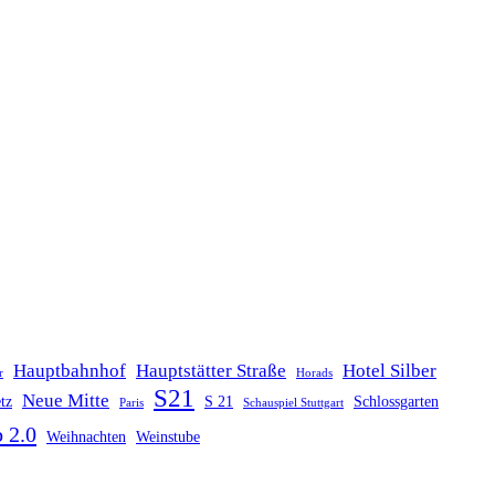
Hauptbahnhof
Hauptstätter Straße
Hotel Silber
r
Horads
S21
Neue Mitte
tz
S 21
Schlossgarten
Paris
Schauspiel Stuttgart
 2.0
Weihnachten
Weinstube