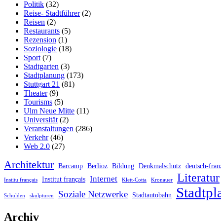
Politik
(32)
Reise- Stadtführer
(2)
Reisen
(2)
Restaurants
(5)
Rezension
(1)
Soziologie
(18)
Sport
(7)
Stadtgarten
(3)
Stadtplanung
(173)
Stuttgart 21
(81)
Theater
(9)
Tourisms
(5)
Ulm Neue Mitte
(11)
Universität
(2)
Veranstaltungen
(286)
Verkehr
(46)
Web 2.0
(27)
Architektur
Barcamp
Berlioz
Bildung
Denkmalschutz
deutsch-fran
Literatur
Internet
Institut français
Institu français
Klett-Cotta
Kronauer
Stadtpl
Soziale Netzwerke
Stadtautobahn
Schulden
skulpturen
Archiv