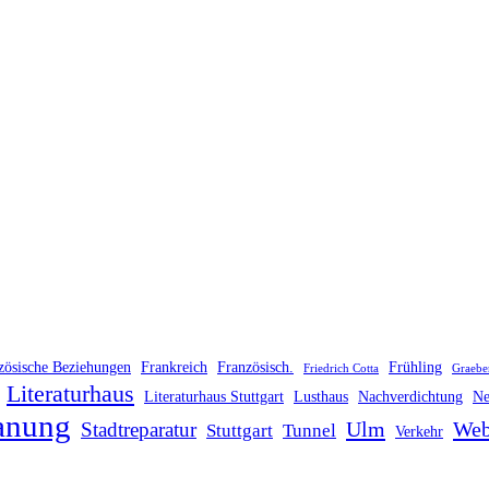
zösische Beziehungen
Frankreich
Französisch.
Frühling
Friedrich Cotta
Graebe
Literaturhaus
Literaturhaus Stuttgart
Lusthaus
Nachverdichtung
Ne
anung
Ulm
Web
Stadtreparatur
Stuttgart
Tunnel
Verkehr