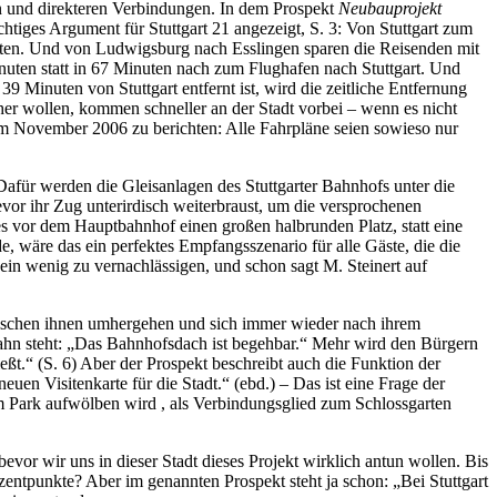
en und direkteren Verbindungen. In dem Prospekt
Neubauprojekt
iges Argument für Stuttgart 21 angezeigt, S. 3: Von Stuttgart zum
nuten. Und von Ludwigsburg nach Esslingen sparen die Reisenden mit
nuten statt in 67 Minuten nach zum Flughafen nach Stuttgart. Und
Minuten von Stuttgart entfernt ist, wird die zeitliche Entfernung
rher wollen, kommen schneller an der Stadt vorbei – wenn es nicht
 November 2006 zu berichten: Alle Fahrpläne seien sowieso nur
 Dafür werden die Gleisanlagen des Stuttgarter Bahnhofs unter die
vor ihr Zug unterirdisch weiterbraust, um die versprochenen
 vor dem Hauptbahnhof einen großen halbrunden Platz, statt eine
e, wäre das ein perfektes Empfangsszenario für alle Gäste, die die
in wenig zu vernachlässigen, und schon sagt M. Steinert auf
schen ihnen umhergehen und sich immer wieder nach ihrem
Bahn steht: „Das Bahnhofsdach ist begehbar.“ Mehr wird den Bürgern
ießt.“ (S. 6) Aber der Prospekt beschreibt auch die Funktion der
uen Visitenkarte für die Stadt.“ (ebd.) – Das ist eine Frage der
m Park aufwölben wird , als Verbindungsglied zum Schlossgarten
vor wir uns in dieser Stadt dieses Projekt wirklich antun wollen. Bis
zentpunkte? Aber im genannten Prospekt steht ja schon: „Bei Stuttgart