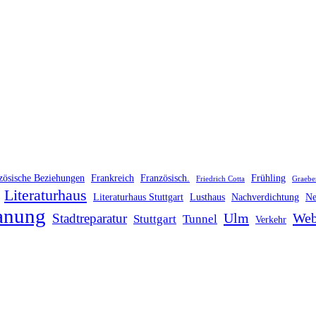
zösische Beziehungen
Frankreich
Französisch.
Frühling
Friedrich Cotta
Graebe
Literaturhaus
Literaturhaus Stuttgart
Lusthaus
Nachverdichtung
Ne
anung
Ulm
Web
Stadtreparatur
Stuttgart
Tunnel
Verkehr