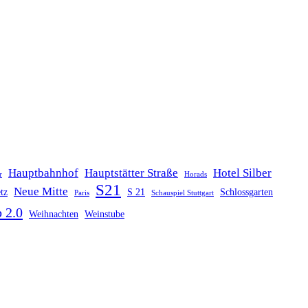
Hauptbahnhof
Hauptstätter Straße
Hotel Silber
r
Horads
S21
Neue Mitte
tz
S 21
Schlossgarten
Paris
Schauspiel Stuttgart
 2.0
Weihnachten
Weinstube