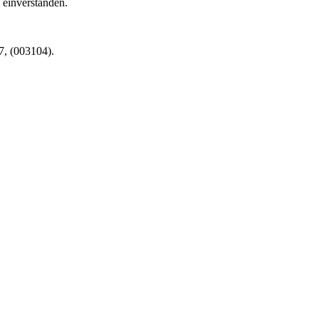
 einverstanden.
7, (003104).