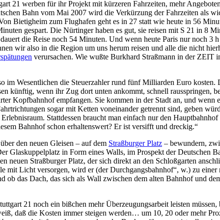
gart 21 werben für ihr Projekt mit kürzeren Fahrzeiten, mehr Angebot
schen Bahn vom Mai 2007 wird die Verkürzung der Fahrzeiten als wicht
Von Bietigheim zum Flughafen geht es in 27 statt wie heute in 56 Mi
ten gespart. Die Nürtinger haben es gut, sie reisen mit S 21 in 8 Mi
ert die Reise noch 54 Minuten. Und wenn heute Paris nur noch 3 h 39 
nnen wir also in die Region um uns herum reisen und alle die nicht hie
rspätungen
verursachen. Wie wußte Burkhard Straßmann in der ZEIT im
lso im Wesentlichen die Steuerzahler rund fünf Milliarden Euro kosten.
en künftig, wenn ihr Zug dort unten ankommt, schnell rausspringen, be
rter Kopfbahnhof empfangen. Sie kommen in der Stadt an, und wenn es
 Fahrtrichtungen sogar mit Ketten voneinander getrennt sind, geben würd
 Erlebnisraum. Stattdessen braucht man einfach nur den Hauptbahnhof e
iesem Bahnhof schon erhaltenswert? Er ist versifft und dreckig.“
ln über den neuen Gleisen – auf dem
Straßburger Platz
– bewundern, zwi
 Der Glaskuppelplatz in Form eines Walls, im Prospekt der Deutschen 
den neuen Straßburger Platz, der sich direkt an den Schloßgarten anschl
 mit Licht versorgen, wird er (der Durchgangsbahnhof“, w.) zu einer ne
nd ob das Dach, das sich als Wall zwischen dem alten Bahnhof und de
tuttgart 21 noch ein bißchen mehr Überzeugungsarbeit leisten müssen, be
er weiß, daß die Kosten immer steigen werden… um 10, 20 oder mehr Pro