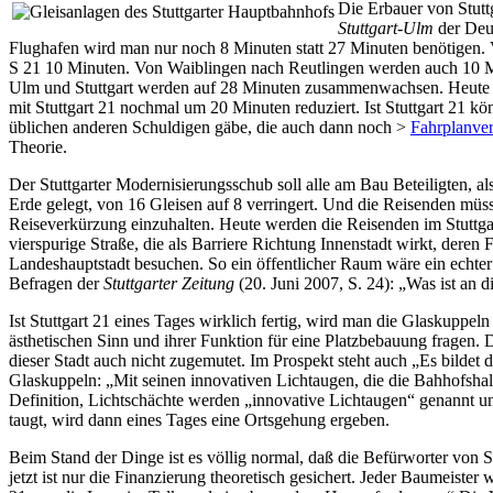
Die Erbauer von Stutt
Stuttgart-Ulm
der Deut
Flughafen wird man nur noch 8 Minuten statt 27 Minuten benötigen. 
S 21 10 Minuten. Von Waiblingen nach Reutlingen werden auch 10 Minu
Ulm und Stuttgart werden auf 28 Minuten zusammenwachsen. Heute dau
mit Stuttgart 21 nochmal um 20 Minuten reduziert. Ist Stuttgart 21 kö
üblichen anderen Schuldigen gäbe, die auch dann noch >
Fahrplanve
Theorie.
Der Stuttgarter Modernisierungsschub soll alle am Bau Beteiligten, a
Erde gelegt, von 16 Gleisen auf 8 verringert. Und die Reisenden müss
Reiseverkürzung einzuhalten. Heute werden die Reisenden im Stuttga
vierspurige Straße, die als Barriere Richtung Innenstadt wirkt, deren
Landeshauptstadt besuchen. So ein öffentlicher Raum wäre ein echter
Befragen der
Stuttgarter Zeitung
(20. Juni 2007, S. 24): „Was ist an d
Ist Stuttgart 21 eines Tages wirklich fertig, wird man die Glaskuppe
ästhetischen Sinn und ihrer Funktion für eine Platzbebauung fragen.
dieser Stadt auch nicht zugemutet. Im Prospekt steht auch „Es bildet 
Glaskuppeln: „Mit seinen innovativen Lichtaugen, die die Bahhofshalle
Definition, Lichtschächte werden „innovative Lichtaugen“ genannt u
taugt, wird dann eines Tages eine Ortsgehung ergeben.
Beim Stand der Dinge ist es völlig normal, daß die Befürworter von S
jetzt ist nur die Finanzierung theoretisch gesichert. Jeder Baumeist