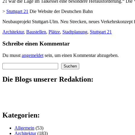
21 war die Lage im Talkessel eine besondere Herausforderung.“ Die Ve
>
Stuttgart 21
Die Website der Deutschen Bahn
Neubauprojekt Stuttgart-Ulm. Neu Strecken, neues Verkehrskonzept 
Architektur
,
Baustellen
,
Plätze
,
Stadtplanung
,
Stuttgart 21
Schreibe einen Kommentar
Du musst
angemeldet
sein, um einen Kommentar abzugeben.
Suchen
Suchen
Die Blogs unserer Redaktion:
Kategorien:
Allgemein
(53)
Architektur
(183)