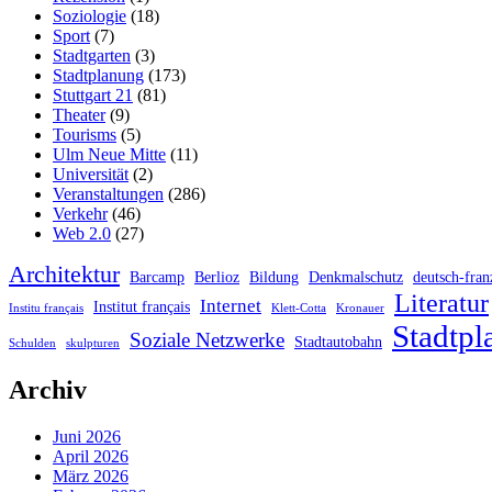
Soziologie
(18)
Sport
(7)
Stadtgarten
(3)
Stadtplanung
(173)
Stuttgart 21
(81)
Theater
(9)
Tourisms
(5)
Ulm Neue Mitte
(11)
Universität
(2)
Veranstaltungen
(286)
Verkehr
(46)
Web 2.0
(27)
Architektur
Barcamp
Berlioz
Bildung
Denkmalschutz
deutsch-fran
Literatur
Internet
Institut français
Institu français
Klett-Cotta
Kronauer
Stadtpl
Soziale Netzwerke
Stadtautobahn
Schulden
skulpturen
Archiv
Juni 2026
April 2026
März 2026