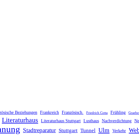
zösische Beziehungen
Frankreich
Französisch.
Frühling
Friedrich Cotta
Graebe
Literaturhaus
Literaturhaus Stuttgart
Lusthaus
Nachverdichtung
Ne
anung
Ulm
Web
Stadtreparatur
Stuttgart
Tunnel
Verkehr