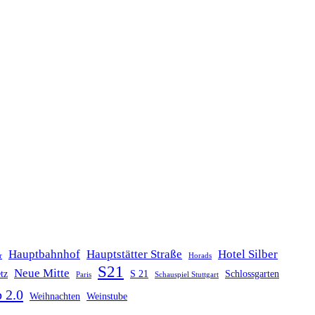
Hauptbahnhof
Hauptstätter Straße
Hotel Silber
r
Horads
S21
Neue Mitte
tz
S 21
Schlossgarten
Paris
Schauspiel Stuttgart
 2.0
Weihnachten
Weinstube