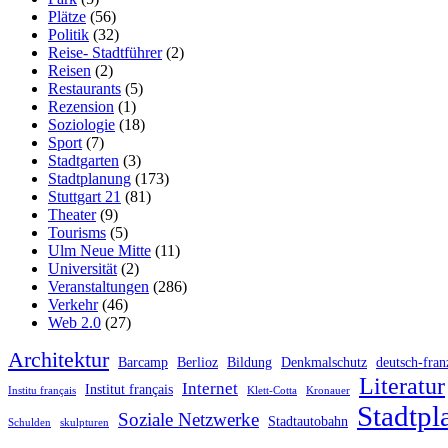
Plätze
(56)
Politik
(32)
Reise- Stadtführer
(2)
Reisen
(2)
Restaurants
(5)
Rezension
(1)
Soziologie
(18)
Sport
(7)
Stadtgarten
(3)
Stadtplanung
(173)
Stuttgart 21
(81)
Theater
(9)
Tourisms
(5)
Ulm Neue Mitte
(11)
Universität
(2)
Veranstaltungen
(286)
Verkehr
(46)
Web 2.0
(27)
Architektur
Barcamp
Berlioz
Bildung
Denkmalschutz
deutsch-fran
Literatur
Internet
Institut français
Institu français
Klett-Cotta
Kronauer
Stadtpl
Soziale Netzwerke
Stadtautobahn
Schulden
skulpturen