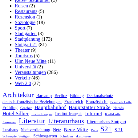
Reise- Stadtführer
(2)
Reisen
(2)
Restaurants
(5)
Rezension
(1)
Soziologie
(18)
Sport
(7)
Stadtgarten
(3)
Stadtplanung
(173)
Stuttgart 21
(81)
Theater
(9)
Tourisms
(5)
Ulm Neue Mitte
(11)
Universität
(2)
Veranstaltungen
(286)
Verkehr
(46)
Web 2.0
(27)
Architektur
Barcamp
Berlioz
Bildung
Denkmalschutz
deutsch-französische Beziehungen
Frankreich
Französisch.
Friedrich Cotta
Hauptbahnhof
Hauptstätter Straße
Frühling
Graeber
Horads
Hotel Silber
Internet
Institut français
Institu français
Klett-Cotta
Literatur
Literaturhaus
Literaturhaus Stuttgart
Kronauer
S21
Neue Mitte
Lusthaus
Nachverdichtung
Netz
S 21
Paris
Schlossgarten
Schauspiel Stuttgart
Schulden
skulpturen