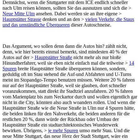
Demnächst, wenn die Stuttgarter mit dem ICE endlich schneller
nach Ulm reisen können, sollten Sie das ausnutzen und sich die >
Neue Mitte Ulm
ansehen. Dabei werden sie an ihre eigene >
Hauptstätter Strasse
denken und an den >
vielen Verkehr, die Staus
und das umständliche Überqueren
dieser Autoschneise.
Das Argument, wo sollen denn dann die Autos hin? zählt nicht,
denn, wie hier bereits einmal bemerkt, sind mindesten 40 % der
Autos auf der >
Hauptstätter Straße
nicht mehr als nur bloße
Hinundherfahrer, weil sie eben nicht einfach mal die teilweise >
14
Spuren
breite Hauptstätter Straße überqueren können, sondern,
geduldig oft im Stau stehend die Auf-und Abfahrten und U-Turns
meist im Stopandgo-Tempo benutzen müssen. Weitere 20 % fahren
nur auf der Hauptstätter Straße, weil sie glauben, dort schneller
voranzukommen, statt direkt ihr Stadtziel anzufahren. 20 % fahren
vom Marienplatz bis zum Neckartor durch und wollen eigentlich gar
nicht in die City, könnten also auch woanders rollen. Und wenn die
Hauptstätter Straße wie die Neue Straße in Ulm nur 4 Spuren hätte,
die beiden linken für den Nahverkehr, die beiden anderen für die
restlichen 20 %, dann würde der Rückbau oder Umbau der
Hauptstätter Straße ein stadtarchitektonisches Wunderwerk
bewirken. Übrigens, >
je mehr Spuren
umso mehr Stau. Und die
neue Mitte Stuttgart, das neue Herz der Stadt Stuttgart, wäre ein