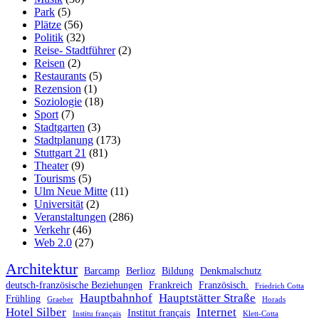
Park
(5)
Plätze
(56)
Politik
(32)
Reise- Stadtführer
(2)
Reisen
(2)
Restaurants
(5)
Rezension
(1)
Soziologie
(18)
Sport
(7)
Stadtgarten
(3)
Stadtplanung
(173)
Stuttgart 21
(81)
Theater
(9)
Tourisms
(5)
Ulm Neue Mitte
(11)
Universität
(2)
Veranstaltungen
(286)
Verkehr
(46)
Web 2.0
(27)
Architektur
Barcamp
Berlioz
Bildung
Denkmalschutz
deutsch-französische Beziehungen
Frankreich
Französisch.
Friedrich Cotta
Hauptbahnhof
Hauptstätter Straße
Frühling
Graeber
Horads
Hotel Silber
Internet
Institut français
Institu français
Klett-Cotta