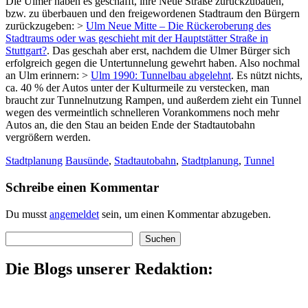
Die Ulmer haben es geschafft, ihre Neue Straße zurückzubauen,
bzw. zu überbauen und den freigewordenen Stadtraum den Bürgern
zurückzugeben: >
Ulm Neue Mitte – Die Rückeroberung des
Stadtraums oder was geschieht mit der Hauptstätter Straße in
Stuttgart?
. Das geschah aber erst, nachdem die Ulmer Bürger sich
erfolgreich gegen die Untertunnelung gewehrt haben. Also nochmal
an Ulm erinnern: >
Ulm 1990: Tunnelbau abgelehnt
. Es nützt nichts,
ca. 40 % der Autos unter der Kulturmeile zu verstecken, man
braucht zur Tunnelnutzung Rampen, und außerdem zieht ein Tunnel
wegen des vermeintlich schnelleren Vorankommens noch mehr
Autos an, die den Stau an beiden Ende der Stadtautobahn
vergrößern werden.
Stadtplanung
Bausünde
,
Stadtautobahn
,
Stadtplanung
,
Tunnel
Schreibe einen Kommentar
Du musst
angemeldet
sein, um einen Kommentar abzugeben.
Suchen
Suchen
Die Blogs unserer Redaktion: