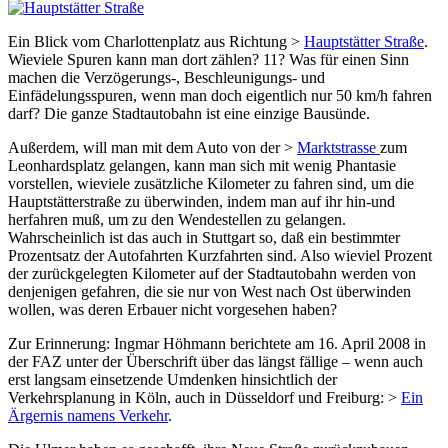
Ein Blick vom Charlottenplatz aus Richtung >
Hauptstätter Straße
.
Wieviele Spuren kann man dort zählen? 11? Was für einen Sinn
machen die Verzögerungs-, Beschleunigungs- und
Einfädelungsspuren, wenn man doch eigentlich nur 50 km/h fahren
darf? Die ganze Stadtautobahn ist eine einzige Bausünde.
Außerdem, will man mit dem Auto von der >
Marktstrasse
zum
Leonhardsplatz gelangen, kann man sich mit wenig Phantasie
vorstellen, wieviele zusätzliche Kilometer zu fahren sind, um die
Hauptstätterstraße zu überwinden, indem man auf ihr hin-und
herfahren muß, um zu den Wendestellen zu gelangen.
Wahrscheinlich ist das auch in Stuttgart so, daß ein bestimmter
Prozentsatz der Autofahrten Kurzfahrten sind. Also wieviel Prozent
der zurückgelegten Kilometer auf der Stadtautobahn werden von
denjenigen gefahren, die sie nur von West nach Ost überwinden
wollen, was deren Erbauer nicht vorgesehen haben?
Zur Erinnerung: Ingmar Höhmann berichtete am 16. April 2008 in
der FAZ unter der Überschrift über das längst fällige – wenn auch
erst langsam einsetzende Umdenken hinsichtlich der
Verkehrsplanung in Köln, auch in Düsseldorf und Freiburg: >
Ein
Ärgernis namens Verkehr
.