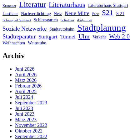
Literatur
Literaturhaus
Literaturhaus Stuttgart
Kronauer
S21
Neue Mitte
Lusthaus
Nachverdichtung
Netz
S 21
Paris
Schlossgarten
Schauspiel Stuttgart
Schulden
skulpturen
Stadtplanung
Soziale Netzwerke
Stadtautobahn
Ulm
Web 2.0
Stadtreparatur
Stuttgart
Tunnel
Verkehr
Weihnachten
Weinstube
Archiv
Juni 2026
April 2026
März 2026
Februar 2026
April 2025
Juli 2024
September 2023
Juli 2023
Juni 2023
März 2023
November 2022
Oktober 2022
September 2022