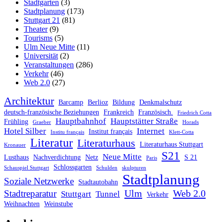
Stadtgarten
(3)
Stadtplanung
(173)
Stuttgart 21
(81)
Theater
(9)
Tourisms
(5)
Ulm Neue Mitte
(11)
Universität
(2)
Veranstaltungen
(286)
Verkehr
(46)
Web 2.0
(27)
Architektur
Barcamp
Berlioz
Bildung
Denkmalschutz
deutsch-französische Beziehungen
Frankreich
Französisch.
Friedrich Cotta
Hauptbahnhof
Hauptstätter Straße
Frühling
Graeber
Horads
Hotel Silber
Internet
Institut français
Institu français
Klett-Cotta
Literatur
Literaturhaus
Literaturhaus Stuttgart
Kronauer
S21
Neue Mitte
Lusthaus
Nachverdichtung
Netz
S 21
Paris
Schlossgarten
Schauspiel Stuttgart
Schulden
skulpturen
Stadtplanung
Soziale Netzwerke
Stadtautobahn
Ulm
Web 2.0
Stadtreparatur
Stuttgart
Tunnel
Verkehr
Weihnachten
Weinstube