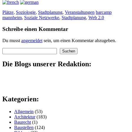
Plätze
,
Soziologie
,
Stadtplanung
,
Veranstaltungen
barcamp
mannheim
,
Soziale Netzwerke
,
Stadtplanung
,
Web 2.0
Schreibe einen Kommentar
Du musst
angemeldet
sein, um einen Kommentar abzugeben.
Suchen
Suchen
Die Blogs unserer Redaktion:
Kategorien:
Allgemein
(53)
Architektur
(183)
Baurecht
(1)
Baustellen
(124)