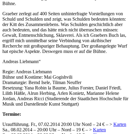
Bühne.
Graeber zerlegt auf 400 Seiten unhinterfragte Vorstellungen von
Schuld und Schulden und zeigt, was Schulden bedeuten könnten:
der Kitt des Zusammenlebens. Was Schulden geschichtlich aber
auch bedeuten, und das hätte mich nicht überraschen müssen:
Gewalt, Entmenschlichung, Sklaverei. Als ich Graebers Buch las,
ergriff mich unmittelbar seine Verbindung von akribischer
Recherche mit großspuriger Behauptung. Der großangelegte Wurf
hat epische Aspekte. Deswegen muss er auf die Bühne.
Andreas Liebmann“
Regie: Andreas Liebmann
Bühne und Kostüme: Mai Gogishvili
Dramaturgie: Bernd Isele, Tilman Neuffer
Besetzung: Yana Robin la Baume, Julius Forster, Daniel Friedl,
Lilith Häßle, Alrun Herbing, Arlen Konietz, Marianne Helene
Jordan, Andreas Ricci (Studierende der Staatlichen Hochschule für
Musik und Darstellende Kunst Stuttgart)
Termine:
Uraufführung. Fr., 07.02.2014 20:00 Uhr Nord – 24 € – >
Karten
Sa., 08.02.2014 – 20:00 Uhr – Nord – 19 € – >
Karten