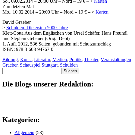
So., 09.02.2014 – 20:00 Uhr – Nord – 19 € – >
Karten
Zum letzten Mal
Mo., 10.02.2014 – 20:00 Uhr – Nord – 19 € – >
Karten
David Graeber
>
Schulden. Die ersten 5000 Jahre
Klett-Cotta Aus dem Englischen von Ursel Schäfer, Hans Freundl
und Stephan Gebauer (Orig.: Debt)
1. Aufl. 2012, 536 Seiten, gebunden mit Schutzumschlag
ISBN: 978-3-608-94767-0
Bildung
,
Kunst
,
Literatur
,
Medien
,
Politik
,
Theater
,
Veranstaltungen
Graeber
,
Schauspiel Stuttgart
,
Schulden
Suchen
Suchen
Die Blogs unserer Redaktion:
Kategorien:
Allgemein
(53)