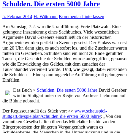
Schulden. Die ersten 5000 Jahre
5. Februar 2014
H. Wittmann
Kommentar hinterlassen
Am Samstag, 7.2. war die Uraufführung. Freie Platzwahl. Eine
gelungene Inszenierung eines Sachbuches. Viele wesentlichen
Argumente David Graebers einschließlich der historischen
Argumente wurden perfekt in Szenen gesetzt. Der Einlass war erst
um 20 Uhr, dann ging es auch sofort los, und die Zuschauer waren
mitten im Geschehen. Schulden sind ein nicht zu Ende geführter
Tausch, die Geschichte der Schulden wurde aufgegriffen, genauso
wie die Entwicklung des Geldes, mit dem zunächst der
Tauschhandel verfeinert wurde. Und, wie gesagt, dabei entstanden
die Schulden… Eine spannungsreiche Aufführung mit gelungenen
Einfällen.
Das Buch >
Schulden. Die ersten 5000 Jahre
David Graeber
wird in Stuttgart unter der Regie von Andreas Liebmann auf
die Bühne gebracht.
Der Regisseur stellt das Stück vor: >>
www.schauspiel-
stuttgart.de/spielplan/schulden-die-ersten-5000-jahre/
: „Von den
vorantiken Gesellschaften über das Mittelalter bis hin zu den
Bürgerprotesten der jüngeren Vergangenheit waren es
Schuldenberge, die Menschen in die Unterdrückung und in die