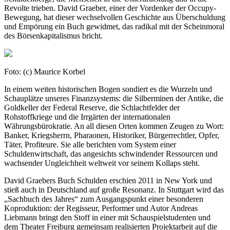
Revolte trieben. David Graeber, einer der Vordenker der Occupy-
Bewegung, hat dieser wechselvollen Geschichte aus Überschuldung
und Empörung ein Buch gewidmet, das radikal mit der Scheinmoral
des Börsenkapitalismus bricht.
Foto: (c) Maurice Korbel
In einem weiten historischen Bogen sondiert es die Wurzeln und
Schauplätze unseres Finanzsystems: die Silberminen der Antike, die
Goldkeller der Federal Reserve, die Schlachtfelder der
Rohstoffkriege und die Irrgärten der internationalen
Währungsbürokratie. An all diesen Orten kommen Zeugen zu Wort:
Banker, Kriegsherrn, Pharaonen, Historiker, Bürgerrechtler, Opfer,
Täter, Profiteure. Sie alle berichten vom System einer
Schuldenwirtschaft, das angesichts schwindender Ressourcen und
wachsender Ungleichheit weltweit vor seinem Kollaps steht.
David Graebers Buch Schulden erschien 2011 in New York und
stieß auch in Deutschland auf große Resonanz. In Stuttgart wird das
„Sachbuch des Jahres“ zum Ausgangspunkt einer besonderen
Koproduktion: der Regisseur, Performer und Autor Andreas
Liebmann bringt den Stoff in einer mit Schauspielstudenten und
dem Theater Freiburg gemeinsam realisierten Projektarbeit auf die