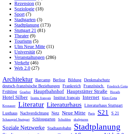
Rezension
(1)
Soziologie
(18)
Sport
(7)
Stadtgarten
(3)
Stadtplanung
(173)
Stuttgart 21
(81)
Theater
(9)
Tourisms
(5)
Ulm Neue Mitte
(11)
Universität
(2)
Veranstaltungen
(286)
Verkehr
(46)
Web 2.0
(27)
Architektur
Barcamp
Berlioz
Bildung
Denkmalschutz
deutsch-französische Beziehungen
Frankreich
Französisch.
Friedrich Cotta
Hauptbahnhof
Hauptstätter Straße
Frühling
Graeber
Horads
Hotel Silber
Internet
Institut français
Institu français
Klett-Cotta
Literatur
Literaturhaus
Literaturhaus Stuttgart
Kronauer
S21
Neue Mitte
Lusthaus
Nachverdichtung
Netz
S 21
Paris
Schlossgarten
Schauspiel Stuttgart
Schulden
skulpturen
Stadtplanung
Soziale Netzwerke
Stadtautobahn