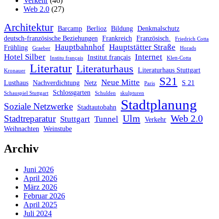
Verkehr
(46)
Web 2.0
(27)
Architektur
Barcamp
Berlioz
Bildung
Denkmalschutz
deutsch-französische Beziehungen
Frankreich
Französisch.
Friedrich Cotta
Hauptbahnhof
Hauptstätter Straße
Frühling
Graeber
Horads
Hotel Silber
Internet
Institut français
Institu français
Klett-Cotta
Literatur
Literaturhaus
Literaturhaus Stuttgart
Kronauer
S21
Neue Mitte
Lusthaus
Nachverdichtung
Netz
S 21
Paris
Schlossgarten
Schauspiel Stuttgart
Schulden
skulpturen
Stadtplanung
Soziale Netzwerke
Stadtautobahn
Ulm
Web 2.0
Stadtreparatur
Stuttgart
Tunnel
Verkehr
Weihnachten
Weinstube
Archiv
Juni 2026
April 2026
März 2026
Februar 2026
April 2025
Juli 2024