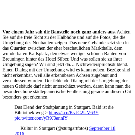
Vor einem Jahr sah die Baustelle noch ganz anders aus.
Achten
Sie auf die freie Sicht zu der Halbhöhe und auf die Fotos, die die
Umgebung des Neubauten zeigen. Das neue Gebäude setzt sich in
das Quartier, zwischen der eher beschaulichen Markthalle, dem
wunderbaren Karlsplatz, den etwas weniger schönen Bauten von
Breuninger, hinter das Hotel Silber. Und was sollen sie zu ihrer
Umgebung sagen? Wir sind jetzt da… Nichtwiderspruchsduldend.
Einen Dialog mit der Umgebung wird es kaum geben, Bezüge sind
nicht erkennbar, weil alle erkennbaren Achsen zugebaut und
verschlossen wurden. Der fehlende Dialog mit der Umgebung der
neuen Gebäude darf nicht unterschätzt werden, daran kann man die
besonders hohe städteplanerische Fehlleistung gerade an diesem Ort
besonders gut erkennen.
Das Elend der Stadtplanung in Stuttgart. Bald ist die
Bibliothek weg >
https://t.co/KvJC2UV63Y
pic.twitter.com/yR9J3annlY
— Kultur in Stuttgart (@stuttgartfotos)
September 18,
2016