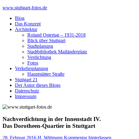
Skip
www.stuttgart-fotos.de
to
Blog
content
Das Konzept
Architektur
Roland Ostertag – 1931-2018
Blick über Stuttgart
Stadtplanung
Stadtbibliothek Mailänderplatz
Verdichtung
Fotos
Verkehrsplanung
Hauptstätter Straße
Stuttgart 21
Der Autor dieses Blogs
Datenschutz
Impressum
Nachverdichtung in der Innenstadt IV.
Das Dorotheen-Quartier in Stuttgart
28. Februar 2016
H. Wittmann
Kommentar hinterlassen