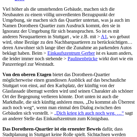
Viel höher als die umstehenden Gebäude, machen sich die
Neubauten zu einem völlig unverdienten Bezugspunkt der
Umgebung, sie machen sich das Quartier untertan, was ja auch im
Namen Dorotheen Quartier zum Ausdruck kommt, den sie in
Ignoranz der Umgebung für sich beanspruchen. So ist es mit
anderen Neuquartieren in Stuttgart , wie z.B. mit >
A1
, wo gebaut
wird, ohne Bezüge zu den Nachbarquartieren zu berücksichtigen…
deren Anwohner sich lange über die Zunahme an parkenden Autos
beklagt haben. Beim >
Einkaufszentrum Gerber
ist es kaum anders,
die leider immer noch stehende >
Paulinenbrücke
wirkt dort wie ein
Panzerriegel zur Weststadt.
Von den oberen Etagen
bietet das Dorotheen-Quartier
möglicherweise einen grandiosen Ausblick auf das beschauliche
Stuttgart von einst, auf den Karlsplatz, der künftig von der
Glasfassade überragt werden wird und seinen Charakter als schöner
Ort der Begegnung verlieren könnte. Dort unten ist auch die
Markthalle, die sich künftig anhören muss, „Du kommst als Überrest
auch noch weg“, wenn man einmal den Dialog zwischen den
Gebäuden sich vorstellt. >
„Dich krieg ich auch noch weg. …“
sagt
an anderer Stelle das Einkaufszentrum zum Königsbau.
Das Dorotheen-Quartier ist ein erneuter Beweis
dafür, dass
Stadtplanung in Stuttgart keine Rolle spielt. Sichtachsen werden