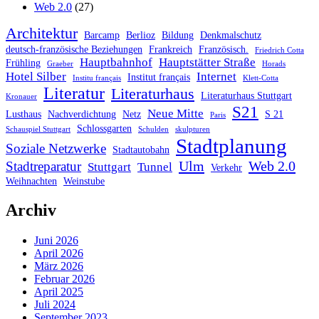
Web 2.0
(27)
Architektur
Barcamp
Berlioz
Bildung
Denkmalschutz
deutsch-französische Beziehungen
Frankreich
Französisch.
Friedrich Cotta
Hauptbahnhof
Hauptstätter Straße
Frühling
Graeber
Horads
Hotel Silber
Internet
Institut français
Institu français
Klett-Cotta
Literatur
Literaturhaus
Literaturhaus Stuttgart
Kronauer
S21
Neue Mitte
Lusthaus
Nachverdichtung
Netz
S 21
Paris
Schlossgarten
Schauspiel Stuttgart
Schulden
skulpturen
Stadtplanung
Soziale Netzwerke
Stadtautobahn
Ulm
Web 2.0
Stadtreparatur
Stuttgart
Tunnel
Verkehr
Weihnachten
Weinstube
Archiv
Juni 2026
April 2026
März 2026
Februar 2026
April 2025
Juli 2024
September 2023