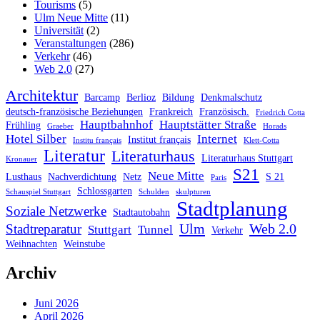
Tourisms
(5)
Ulm Neue Mitte
(11)
Universität
(2)
Veranstaltungen
(286)
Verkehr
(46)
Web 2.0
(27)
Architektur
Barcamp
Berlioz
Bildung
Denkmalschutz
deutsch-französische Beziehungen
Frankreich
Französisch.
Friedrich Cotta
Hauptbahnhof
Hauptstätter Straße
Frühling
Graeber
Horads
Hotel Silber
Internet
Institut français
Institu français
Klett-Cotta
Literatur
Literaturhaus
Literaturhaus Stuttgart
Kronauer
S21
Neue Mitte
Lusthaus
Nachverdichtung
Netz
S 21
Paris
Schlossgarten
Schauspiel Stuttgart
Schulden
skulpturen
Stadtplanung
Soziale Netzwerke
Stadtautobahn
Ulm
Web 2.0
Stadtreparatur
Stuttgart
Tunnel
Verkehr
Weihnachten
Weinstube
Archiv
Juni 2026
April 2026