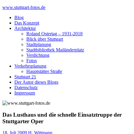
Skip
www.stuttgart-fotos.de
to
Blog
content
Das Konzept
Architektur
Roland Ostertag – 1931-2018
Blick über Stuttgart
Stadtplanung
Stadtbibliothek Mailänderplatz
Verdichtung
Fotos
Verkehrsplanung
Hauptstätter Straße
Stuttgart 21
Der Autor dieses Blogs
Datenschutz
Impressum
Das Lusthaus und die schnelle Einsatztruppe der
Stuttgarter Oper
18. Juli 2009
H. Wittmann