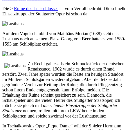
Die >
Ruine des Lustschlosses
ist vom Verfall bedroht. Die schnelle
Einsatztruppe der Stuttgarter Oper ist schon da:
Auf dem Vogelschaubild von Matthäus Merian (1638) steht das
Lusthaus noch an seinem Platz. Georg von Beer hatte es von 1580-
1593 am Schloßplatz errichtet.
Zu Recht galt es als ein Schmuckstück der deutschen
Renaissance. 1902 wurde es durch einen Brand
zerstört. Zwei Jahre später wurden die Reste am heutigen Standort
im Mittleren Schloßgarten wiederaufgebaut. Aber der letztes Jahr
gegründete Verein zur Rettung der Ruine, die durch Pflegeentzug
schon ihrem Ende entgegensah, kann Erfolge melden. Die
Erhaltung der Ruine scheint gesichert zu sein. Dennoch, die
Schauspieler und die vielen Helfer des Stuttgarter Staatsoper, ich
möchte sie gleich mal
die schnelle Einsatzruppe der Stuttgarter
Staatsoper
nennen, rollten mit ihrem LKW heute in den
Schloßgarten und spielte zweimal vor der Lusthausruine:
In Tschaikowskis Oper „Pique Dame“ will der Spieler Herrmann