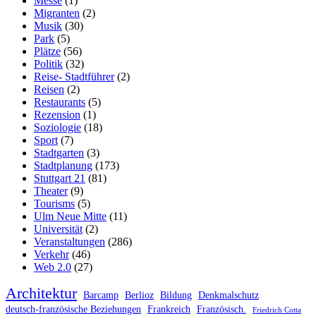
Messe
(1)
Migranten
(2)
Musik
(30)
Park
(5)
Plätze
(56)
Politik
(32)
Reise- Stadtführer
(2)
Reisen
(2)
Restaurants
(5)
Rezension
(1)
Soziologie
(18)
Sport
(7)
Stadtgarten
(3)
Stadtplanung
(173)
Stuttgart 21
(81)
Theater
(9)
Tourisms
(5)
Ulm Neue Mitte
(11)
Universität
(2)
Veranstaltungen
(286)
Verkehr
(46)
Web 2.0
(27)
Architektur
Barcamp
Berlioz
Bildung
Denkmalschutz
deutsch-französische Beziehungen
Frankreich
Französisch.
Friedrich Cotta