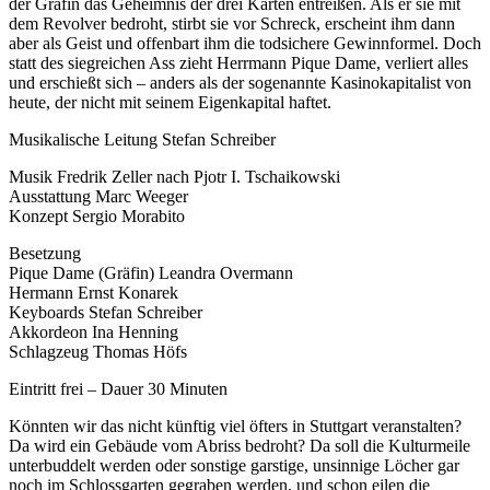
der Gräfin das Geheimnis der drei Karten entreißen. Als er sie mit
dem Revolver bedroht, stirbt sie vor Schreck, erscheint ihm dann
aber als Geist und offenbart ihm die todsichere Gewinnformel. Doch
statt des siegreichen Ass zieht Herrmann Pique Dame, verliert alles
und erschießt sich – anders als der sogenannte Kasinokapitalist von
heute, der nicht mit seinem Eigenkapital haftet.
Musikalische Leitung Stefan Schreiber
Musik Fredrik Zeller nach Pjotr I. Tschaikowski
Ausstattung Marc Weeger
Konzept Sergio Morabito
Besetzung
Pique Dame (Gräfin) Leandra Overmann
Hermann Ernst Konarek
Keyboards Stefan Schreiber
Akkordeon Ina Henning
Schlagzeug Thomas Höfs
Eintritt frei – Dauer 30 Minuten
Könnten wir das nicht künftig viel öfters in Stuttgart veranstalten?
Da wird ein Gebäude vom Abriss bedroht? Da soll die Kulturmeile
unterbuddelt werden oder sonstige garstige, unsinnige Löcher gar
noch im Schlossgarten gegraben werden, und schon eilen die