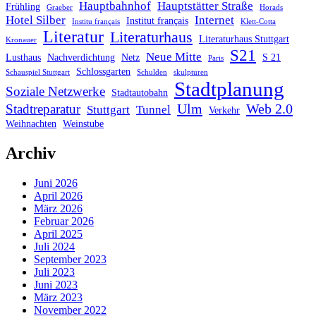
Hauptbahnhof
Hauptstätter Straße
Frühling
Graeber
Horads
Hotel Silber
Internet
Institut français
Institu français
Klett-Cotta
Literatur
Literaturhaus
Literaturhaus Stuttgart
Kronauer
S21
Neue Mitte
Lusthaus
Nachverdichtung
Netz
S 21
Paris
Schlossgarten
Schauspiel Stuttgart
Schulden
skulpturen
Stadtplanung
Soziale Netzwerke
Stadtautobahn
Ulm
Web 2.0
Stadtreparatur
Stuttgart
Tunnel
Verkehr
Weihnachten
Weinstube
Archiv
Juni 2026
April 2026
März 2026
Februar 2026
April 2025
Juli 2024
September 2023
Juli 2023
Juni 2023
März 2023
November 2022