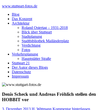
Skip
www.stuttgart-fotos.de
to
Blog
content
Das Konzept
Architektur
Roland Ostertag – 1931-2018
Blick über Stuttgart
Stadtplanung
Stadtbibliothek Mailänderplatz
Verdichtung
Fotos
Verkehrsplanung
Hauptstätter Straße
Stuttgart 21
Der Autor dieses Blogs
Datenschutz
Impressum
Denis Scheck und Andreas Fröhlich stellen den
HOBBIT vor
3. Dezember 2013
H. Wittmann
Kommentar hinterlassen