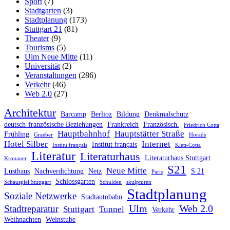
Sport
(7)
Stadtgarten
(3)
Stadtplanung
(173)
Stuttgart 21
(81)
Theater
(9)
Tourisms
(5)
Ulm Neue Mitte
(11)
Universität
(2)
Veranstaltungen
(286)
Verkehr
(46)
Web 2.0
(27)
Architektur
Barcamp
Berlioz
Bildung
Denkmalschutz
deutsch-französische Beziehungen
Frankreich
Französisch.
Friedrich Cotta
Hauptbahnhof
Hauptstätter Straße
Frühling
Graeber
Horads
Hotel Silber
Internet
Institut français
Institu français
Klett-Cotta
Literatur
Literaturhaus
Literaturhaus Stuttgart
Kronauer
S21
Neue Mitte
Lusthaus
Nachverdichtung
Netz
S 21
Paris
Schlossgarten
Schauspiel Stuttgart
Schulden
skulpturen
Stadtplanung
Soziale Netzwerke
Stadtautobahn
Ulm
Web 2.0
Stadtreparatur
Stuttgart
Tunnel
Verkehr
Weihnachten
Weinstube