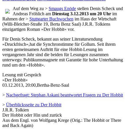
Auf dem Weg zu >
Smaugs Enöde
stellen Denis Scheck und
Andreas Fröhlich am
Dienstag 3.12.2013 um 20 Uhr
im
Rahmen der >
Stuttgarter Buchwochen
im Haus der Wirtschaft
(Willi-Bleicher-Straße 19, Berta Benz Saal) J.R.R. Tolkiens
einzigartigen Roman »Der Hobbit« vor.
Für Denis Scheck, bekannt aus seiner Literatursendung
»Druckfrisch«,hat die Synchronstimme für Gollum. Seit ihrem
ersten gemeinsamen Auftritt für eine Hobbit-Lesung im
vergangenen Jahr sind die beiden für Lesungen zusammen
unterwegs: Publikumsmagnete mit Garantie für hohe Unterhaltung
rund um den »Hobbit«.
Lesung mit Gespräch
»Der Hobbit«
03.12.2013, 20:00,Bertha-Benz-Saal
>
Nachgefragt: Stephan Askani beantwortet Fragen zu Der Hobbit
>
Überblicksseite zu Der Hobbit
J.R.R. Tolkien
Der Hobbit oder Hin und zurück
Aus dem Engl. von Wolfgang Krege (Orig.: The Hobbit or There
and Back Again)