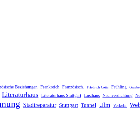
zösische Beziehungen
Frankreich
Französisch.
Frühling
Friedrich Cotta
Graebe
Literaturhaus
Literaturhaus Stuttgart
Lusthaus
Nachverdichtung
Ne
anung
Ulm
Web
Stadtreparatur
Stuttgart
Tunnel
Verkehr