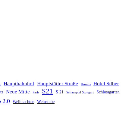
Hauptbahnhof
Hauptstätter Straße
Hotel Silber
r
Horads
S21
Neue Mitte
tz
S 21
Schlossgarten
Paris
Schauspiel Stuttgart
 2.0
Weihnachten
Weinstube