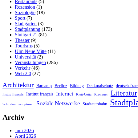
Restaurants
(5)
Rezension
(1)
Soziologie
(18)
Sport
(7)
Stadtgarten
(3)
Stadtplanung
(173)
Stuttgart 21
(81)
Theater
(9)
Tourisms
(5)
Ulm Neue Mitte
(11)
Universität
(2)
Veranstaltungen
(286)
Verkehr
(46)
Web 2.0
(27)
Architektur
Barcamp
Berlioz
Bildung
Denkmalschutz
deutsch-fran
Literatur
Internet
Institut français
Institu français
Klett-Cotta
Kronauer
Stadtpl
Soziale Netzwerke
Stadtautobahn
Schulden
skulpturen
Archiv
Juni 2026
April 2026