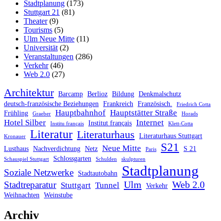
Stadtplanung
(173)
Stuttgart 21
(81)
Theater
(9)
Tourisms
(5)
Ulm Neue Mitte
(11)
Universität
(2)
Veranstaltungen
(286)
Verkehr
(46)
Web 2.0
(27)
Architektur
Barcamp
Berlioz
Bildung
Denkmalschutz
deutsch-französische Beziehungen
Frankreich
Französisch.
Friedrich Cotta
Hauptbahnhof
Hauptstätter Straße
Frühling
Graeber
Horads
Hotel Silber
Internet
Institut français
Institu français
Klett-Cotta
Literatur
Literaturhaus
Literaturhaus Stuttgart
Kronauer
S21
Neue Mitte
Lusthaus
Nachverdichtung
Netz
S 21
Paris
Schlossgarten
Schauspiel Stuttgart
Schulden
skulpturen
Stadtplanung
Soziale Netzwerke
Stadtautobahn
Ulm
Web 2.0
Stadtreparatur
Stuttgart
Tunnel
Verkehr
Weihnachten
Weinstube
Archiv