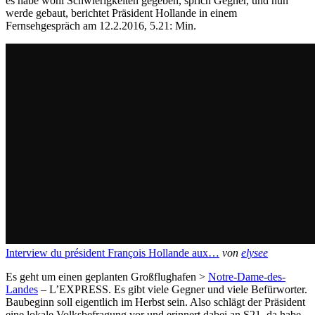
es habe wohl Schwierigkeiten gegeben, sprich Gegner, und nun
werde gebaut, berichtet Präsident Hollande in einem
Fernsehgespräch am 12.2.2016, 5.21: Min.
Interview du président François Hollande aux…
von
elysee
Es geht um einen geplanten Großflughafen >
Notre-Dame-des-
Landes
– L’EXPRESS. Es gibt viele Gegner und viele Befürworter.
Baubeginn soll eigentlich im Herbst sein. Also schlägt der Präsident
eine lokale Volksbefragung vor und erinnert dabei an S21, da habe