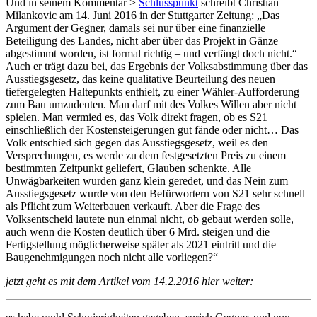
Und in seinem Kommentar >
Schlusspunkt
schreibt Christian
Milankovic am 14. Juni 2016 in der Stuttgarter Zeitung: „Das
Argument der Gegner, damals sei nur über eine finanzielle
Beteiligung des Landes, nicht aber über das Projekt in Gänze
abgestimmt worden, ist formal richtig – und verfängt doch nicht.“
Auch er trägt dazu bei, das Ergebnis der Volksabstimmung über das
Ausstiegsgesetz, das keine qualitative Beurteilung des neuen
tiefergelegten Haltepunkts enthielt, zu einer Wähler-Aufforderung
zum Bau umzudeuten. Man darf mit des Volkes Willen aber nicht
spielen. Man vermied es, das Volk direkt fragen, ob es S21
einschließlich der Kostensteigerungen gut fände oder nicht… Das
Volk entschied sich gegen das Ausstiegsgesetz, weil es den
Versprechungen, es werde zu dem festgesetzten Preis zu einem
bestimmten Zeitpunkt geliefert, Glauben schenkte. Alle
Unwägbarkeiten wurden ganz klein geredet, und das Nein zum
Ausstiegsgesetz wurde von den Befürwortern von S21 sehr schnell
als Pflicht zum Weiterbauen verkauft. Aber die Frage des
Volksentscheid lautete nun einmal nicht, ob gebaut werden solle,
auch wenn die Kosten deutlich über 6 Mrd. steigen und die
Fertigstellung möglicherweise später als 2021 eintritt und die
Baugenehmigungen noch nicht alle vorliegen?“
jetzt geht es mit dem Artikel vom 14.2.2016 hier weiter: