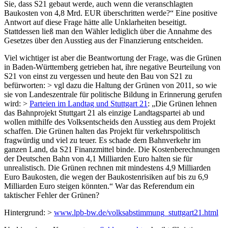
Sie, dass S21 gebaut werde, auch wenn die veranschlagten
Baukosten von 4,8 Mrd. EUR überschritten werde?“ Eine positive
Antwort auf diese Frage hätte alle Unklarheiten beseitigt.
Stattdessen ließ man den Wähler lediglich über die Annahme des
Gesetzes über den Ausstieg aus der Finanzierung entscheiden.
Viel wichtiger ist aber die Beantwortung der Frage, was die Grünen
in Baden-Württemberg getrieben hat, ihre negative Beurteilung von
S21 von einst zu vergessen und heute den Bau von S21 zu
befürworten: > vgl dazu die Haltung der Grünen von 2011, so wie
sie von Landeszentrale für politische Bildung in Erinnerung gerufen
wird: >
Parteien im Landtag und Stuttgart 21
: „Die Grünen lehnen
das Bahnprojekt Stuttgart 21 als einzige Landtagspartei ab und
wollen mithilfe des Volksentscheids den Ausstieg aus dem Projekt
schaffen. Die Grünen halten das Projekt für verkehrspolitisch
fragwürdig und viel zu teuer. Es schade dem Bahnverkehr im
ganzen Land, da S21 Finanzmittel binde. Die Kostenberechnungen
der Deutschen Bahn von 4,1 Milliarden Euro halten sie für
unrealistisch. Die Grünen rechnen mit mindestens 4,9 Milliarden
Euro Baukosten, die wegen der Baukostenrisiken auf bis zu 6,9
Milliarden Euro steigen könnten.“ War das Referendum ein
taktischer Fehler der Grünen?
Hintergrund: >
www.lpb-bw.de/volksabstimmung_stuttgart21.html