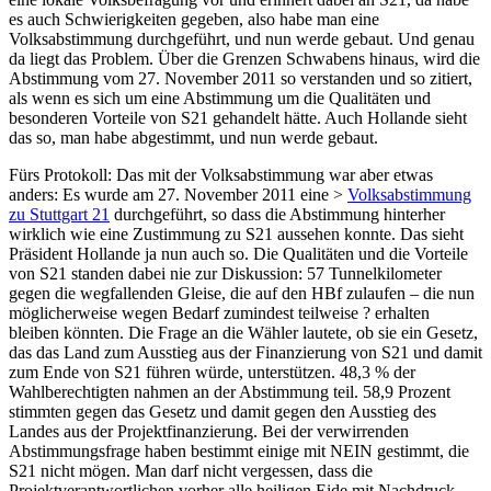
es auch Schwierigkeiten gegeben, also habe man eine
Volksabstimmung durchgeführt, und nun werde gebaut. Und genau
da liegt das Problem. Über die Grenzen Schwabens hinaus, wird die
Abstimmung vom 27. November 2011 so verstanden und so zitiert,
als wenn es sich um eine Abstimmung um die Qualitäten und
besonderen Vorteile von S21 gehandelt hätte. Auch Hollande sieht
das so, man habe abgestimmt, und nun werde gebaut.
Fürs Protokoll: Das mit der Volksabstimmung war aber etwas
anders: Es wurde am 27. November 2011 eine >
Volksabstimmung
zu Stuttgart 21
durchgeführt, so dass die Abstimmung hinterher
wirklich wie eine Zustimmung zu S21 aussehen konnte. Das sieht
Präsident Hollande ja nun auch so. Die Qualitäten und die Vorteile
von S21 standen dabei nie zur Diskussion: 57 Tunnelkilometer
gegen die wegfallenden Gleise, die auf den HBf zulaufen – die nun
möglicherweise wegen Bedarf zumindest teilweise ? erhalten
bleiben könnten. Die Frage an die Wähler lautete, ob sie ein Gesetz,
das das Land zum Ausstieg aus der Finanzierung von S21 und damit
zum Ende von S21 führen würde, unterstützen. 48,3 % der
Wahlberechtigten nahmen an der Abstimmung teil. 58,9 Prozent
stimmten gegen das Gesetz und damit gegen den Ausstieg des
Landes aus der Projektfinanzierung. Bei der verwirrenden
Abstimmungsfrage haben bestimmt einige mit NEIN gestimmt, die
S21 nicht mögen. Man darf nicht vergessen, dass die
Projektverantwortlichen vorher alle heiligen Eide mit Nachdruck