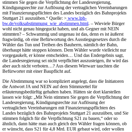
stimmen Sie gegen die Verpflichtung der Landesregierung,
Kündigungsrechte zur Auflösung der vertraglichen Vereinbarungen
mit Finanzierungspflichten des Landes bezüglich des Bahnprojekts
Stuttgart 21 auszuüben.“ Quelle: >
www.lpb-
bw.de/volksabstimmung_wie_abstimmen.html
. – Wieviele Bürger
wohl nicht genau hingeguckt haben, und als Gegner mit NEIN
stimmten? – Schwammig und ungenau ist das, denn es ist äußerst
fragwürdig, ob eine Befürwortung des Ausstiegsgesetzes durch die
Wähler das Tun und Treiben des Bauherrn, nämlich der Bahn,
überhaupt hätte stoppen können. Dem Wähler wurde vielleicht nur
vorgegaukelt, er könne entscheiden… Und das Endergebnis sagt,
die Landesregierung sei nicht verpflichtet auszusteigen, ihr wird das
aber auch nicht verboten…? Aus diesem Wirrwarr tauchten die
Befürworter mit einer Baupflicht auf.
Die Abstimmung war so kompliziert angelegt, dass die Initiatoren
die Antwort JA und NEIN auf dem Stimmzettel für
erläuterungsbedürftig gehalten haben. Hätten sie dort klarstellen
lassen wie folgt: „Mit Nein stimmen Sie gegen die Verpflichtung der
Landesregierung, Kündigungsrechte zur Auflösung der
vertraglichen Vereinbarungen mit Finanzierungspflichten des
Landes bezüglich des Bahnprojekts Stuttgart 21 auszuüben, und Sie
stimmen folglich für die Verpflichtung S21 zu bauen,“ oder so
ähnlich, dann hätte man auch gleich den Wähler fragen können, ob
er wünscht, dass S21 für 4,8 Mrd. EUR gebaut wird, oder wollen