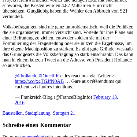
schworen, die Kosten würden 4.87 Milliarden Euro nicht
übersteigen. Gutgläubig haben die Wähler den Abbruch von S21
verhindert.
Volksbefragungen sind nie ganz unproblematisch, weil die Politiker,
die sie organisieren, immer versucht sind, Vorteile für ihre Pläne aus
einer Befragung zu ziehen, entweder spielen sie mit der
Formulierung der Fragestellung oder sie nutzen die Ergebnisse, um
ihre eigene Machtposition zu stärken. Es gibt gute Gründe, weshalb
das Grundgesetz die Volksbefragung so stark einschränkt. Das kann
man in einem kurzen Tweet an die Adresse von Präsident Hollande
so ausdrücken.
@fhollande
#DirectPR
et les réactions via Twitter >
https://t.co/xgTGJfN0AB
… Gare aux référendums qui
cachent svt d'autres intentions.
— Frankreich-Blog (@FranceBlogInfo)
February 13,
2016
Baustellen
,
Stadtplanung
,
Stuttgart 21
Schreibe einen Kommentar
Du musst
angemeldet
sein, um einen Kommentar abzugeben.