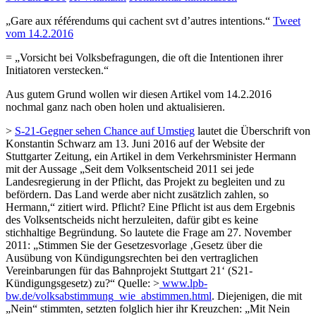
„Gare aux référendums qui cachent svt d’autres intentions.“
Tweet
vom 14.2.2016
= „Vorsicht bei Volksbefragungen, die oft die Intentionen ihrer
Initiatoren verstecken.“
Aus gutem Grund wollen wir diesen Artikel vom 14.2.2016
nochmal ganz nach oben holen und aktualisieren.
>
S-21-Gegner sehen Chance auf Umstieg
lautet die Überschrift von
Konstantin Schwarz am 13. Juni 2016 auf der Website der
Stuttgarter Zeitung, ein Artikel in dem Verkehrsminister Hermann
mit der Aussage „Seit dem Volksentscheid 2011 sei jede
Landesregierung in der Pflicht, das Projekt zu begleiten und zu
befördern. Das Land werde aber nicht zusätzlich zahlen, so
Hermann,“ zitiert wird. Pflicht? Eine Pflicht ist aus dem Ergebnis
des Volksentscheids nicht herzuleiten, dafür gibt es keine
stichhaltige Begründung. So lautete die Frage am 27. November
2011: „Stimmen Sie der Gesetzesvorlage ‚Gesetz über die
Ausübung von Kündigungsrechten bei den vertraglichen
Vereinbarungen für das Bahnprojekt Stuttgart 21‘ (S21-
Kündigungsgesetz) zu?“ Quelle: >
www.lpb-
bw.de/volksabstimmung_wie_abstimmen.html
. Diejenigen, die mit
„Nein“ stimmten, setzten folglich hier ihr Kreuzchen: „Mit Nein