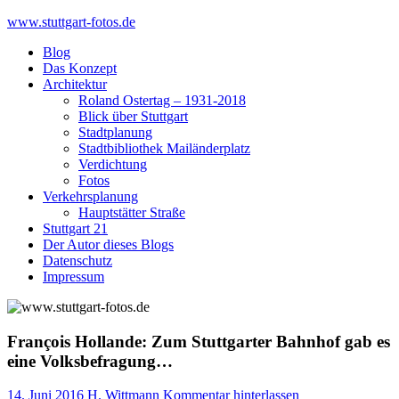
Skip
www.stuttgart-fotos.de
to
Blog
content
Das Konzept
Architektur
Roland Ostertag – 1931-2018
Blick über Stuttgart
Stadtplanung
Stadtbibliothek Mailänderplatz
Verdichtung
Fotos
Verkehrsplanung
Hauptstätter Straße
Stuttgart 21
Der Autor dieses Blogs
Datenschutz
Impressum
François Hollande: Zum Stuttgarter Bahnhof gab es
eine Volksbefragung…
14. Juni 2016
H. Wittmann
Kommentar hinterlassen