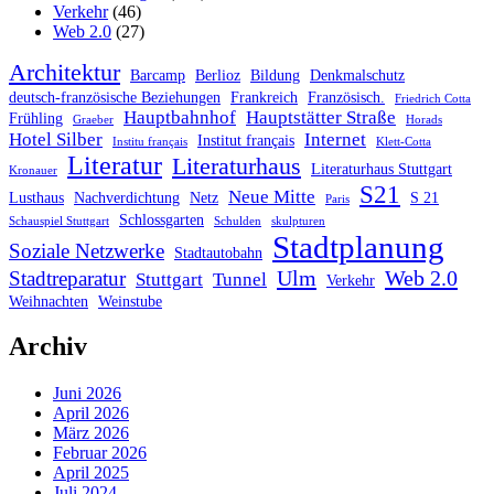
Verkehr
(46)
Web 2.0
(27)
Architektur
Barcamp
Berlioz
Bildung
Denkmalschutz
deutsch-französische Beziehungen
Frankreich
Französisch.
Friedrich Cotta
Hauptbahnhof
Hauptstätter Straße
Frühling
Graeber
Horads
Hotel Silber
Internet
Institut français
Institu français
Klett-Cotta
Literatur
Literaturhaus
Literaturhaus Stuttgart
Kronauer
S21
Neue Mitte
Lusthaus
Nachverdichtung
Netz
S 21
Paris
Schlossgarten
Schauspiel Stuttgart
Schulden
skulpturen
Stadtplanung
Soziale Netzwerke
Stadtautobahn
Ulm
Web 2.0
Stadtreparatur
Stuttgart
Tunnel
Verkehr
Weihnachten
Weinstube
Archiv
Juni 2026
April 2026
März 2026
Februar 2026
April 2025
Juli 2024