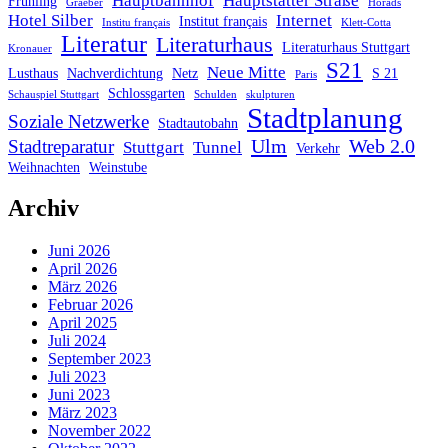
Hauptbahnhof
Hauptstätter Straße
Frühling
Graeber
Horads
Hotel Silber
Internet
Institut français
Institu français
Klett-Cotta
Literatur
Literaturhaus
Literaturhaus Stuttgart
Kronauer
S21
Neue Mitte
Lusthaus
Nachverdichtung
Netz
S 21
Paris
Schlossgarten
Schauspiel Stuttgart
Schulden
skulpturen
Stadtplanung
Soziale Netzwerke
Stadtautobahn
Ulm
Web 2.0
Stadtreparatur
Stuttgart
Tunnel
Verkehr
Weihnachten
Weinstube
Archiv
Juni 2026
April 2026
März 2026
Februar 2026
April 2025
Juli 2024
September 2023
Juli 2023
Juni 2023
März 2023
November 2022