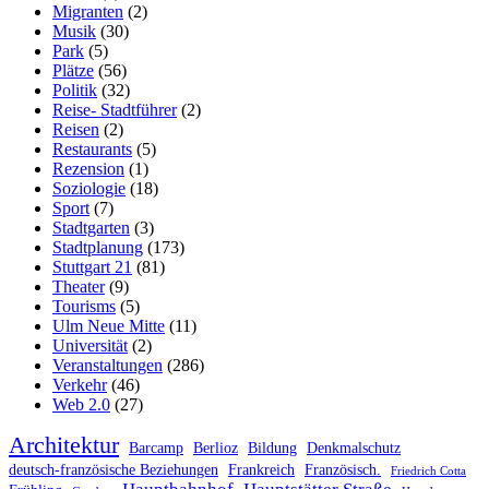
Migranten
(2)
Musik
(30)
Park
(5)
Plätze
(56)
Politik
(32)
Reise- Stadtführer
(2)
Reisen
(2)
Restaurants
(5)
Rezension
(1)
Soziologie
(18)
Sport
(7)
Stadtgarten
(3)
Stadtplanung
(173)
Stuttgart 21
(81)
Theater
(9)
Tourisms
(5)
Ulm Neue Mitte
(11)
Universität
(2)
Veranstaltungen
(286)
Verkehr
(46)
Web 2.0
(27)
Architektur
Barcamp
Berlioz
Bildung
Denkmalschutz
deutsch-französische Beziehungen
Frankreich
Französisch.
Friedrich Cotta