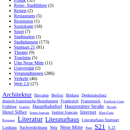
Politik
(32)
Reise- Stadtführer
(2)
Reisen
(2)
Restaurants
(5)
Rezension
(1)
Soziologie
(18)
Sport
(7)
Stadtgarten
(3)
Stadtplanung
(173)
Stuttgart 21
(81)
Theater
(9)
Tourisms
(5)
Ulm Neue Mitte
(11)
Universität
(2)
Veranstaltungen
(286)
Verkehr
(46)
Web 2.0
(27)
Architektur
Barcamp
Berlioz
Bildung
Denkmalschutz
deutsch-französische Beziehungen
Frankreich
Französisch.
Friedrich Cotta
Hauptbahnhof
Hauptstätter Straße
Frühling
Graeber
Horads
Hotel Silber
Internet
Institut français
Institu français
Klett-Cotta
Literatur
Literaturhaus
Literaturhaus Stuttgart
Kronauer
S21
Neue Mitte
Lusthaus
Nachverdichtung
Netz
S 21
Paris