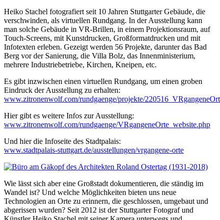
Heiko Stachel fotografiert seit 10 Jahren Stuttgarter Gebäude, die
verschwinden, als virtuellen Rundgang. In der Ausstellung kann
man solche Gebäude in VR-Brillen, in einem Projektionsraum, auf
Touch-Screens, mit Kunstdrucken, Großformatdrucken und mit
Infotexten erleben. Gezeigt werden 56 Projekte, darunter das Bad
Berg vor der Sanierung, die Villa Bolz, das Innenministerium,
mehrere Industriebetriebe, Kirchen, Kneipen, etc.
Es gibt inzwischen einen virtuellen Rundgang, um einen groben
Eindruck der Ausstellung zu erhalten:
www.zitronenwolf.com/rundgaenge/projekte/220516_VRgangeneOrt
Hier gibt es weitere Infos zur Ausstellung:
www.zitronenwolf.com/rundgaenge/VRgangeneOrte_website.php
Und hier die Infoseite des Stadtpalais:
www.stadtpalais-stuttgart.de/ausstellungen/vrgangene-orte
Wie lässt sich aber eine Großstadt dokumentieren, die ständig im
Wandel ist? Und welche Möglichkeiten bieten uns neue
Technologien an Orte zu erinnern, die geschlossen, umgebaut und
abgerissen wurden? Seit 2012 ist der Stuttgarter Fotograf und
Künstler Heiko Stachel mit seiner Kamera unterwegs und