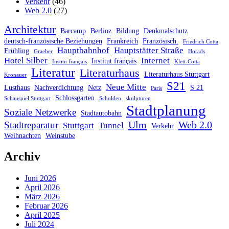
Verkehr
(46)
Web 2.0
(27)
Architektur
Barcamp
Berlioz
Bildung
Denkmalschutz
deutsch-französische Beziehungen
Frankreich
Französisch.
Friedrich Cotta
Hauptbahnhof
Hauptstätter Straße
Frühling
Graeber
Horads
Hotel Silber
Internet
Institut français
Institu français
Klett-Cotta
Literatur
Literaturhaus
Literaturhaus Stuttgart
Kronauer
S21
Neue Mitte
Lusthaus
Nachverdichtung
Netz
S 21
Paris
Schlossgarten
Schauspiel Stuttgart
Schulden
skulpturen
Stadtplanung
Soziale Netzwerke
Stadtautobahn
Ulm
Web 2.0
Stadtreparatur
Stuttgart
Tunnel
Verkehr
Weihnachten
Weinstube
Archiv
Juni 2026
April 2026
März 2026
Februar 2026
April 2025
Juli 2024