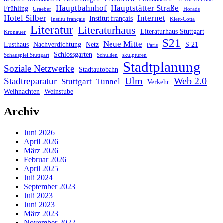
Hauptbahnhof
Hauptstätter Straße
Frühling
Graeber
Horads
Hotel Silber
Internet
Institut français
Institu français
Klett-Cotta
Literatur
Literaturhaus
Literaturhaus Stuttgart
Kronauer
S21
Neue Mitte
Lusthaus
Nachverdichtung
Netz
S 21
Paris
Schlossgarten
Schauspiel Stuttgart
Schulden
skulpturen
Stadtplanung
Soziale Netzwerke
Stadtautobahn
Ulm
Web 2.0
Stadtreparatur
Stuttgart
Tunnel
Verkehr
Weihnachten
Weinstube
Archiv
Juni 2026
April 2026
März 2026
Februar 2026
April 2025
Juli 2024
September 2023
Juli 2023
Juni 2023
März 2023
November 2022