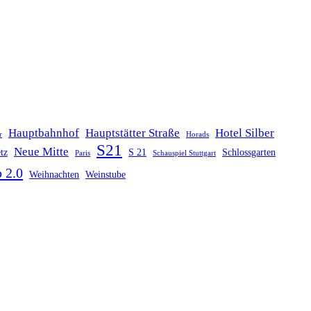
Hauptbahnhof
Hauptstätter Straße
Hotel Silber
r
Horads
S21
Neue Mitte
tz
S 21
Schlossgarten
Paris
Schauspiel Stuttgart
 2.0
Weihnachten
Weinstube