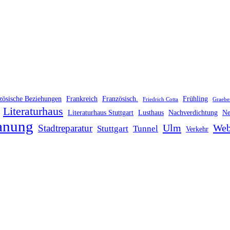
zösische Beziehungen
Frankreich
Französisch.
Frühling
Friedrich Cotta
Graebe
Literaturhaus
Literaturhaus Stuttgart
Lusthaus
Nachverdichtung
Ne
anung
Ulm
Web
Stadtreparatur
Stuttgart
Tunnel
Verkehr