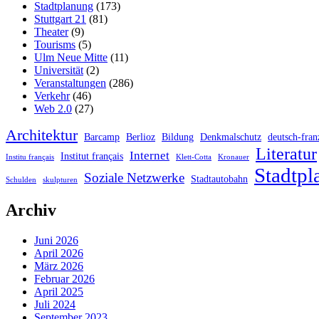
Stadtplanung
(173)
Stuttgart 21
(81)
Theater
(9)
Tourisms
(5)
Ulm Neue Mitte
(11)
Universität
(2)
Veranstaltungen
(286)
Verkehr
(46)
Web 2.0
(27)
Architektur
Barcamp
Berlioz
Bildung
Denkmalschutz
deutsch-fran
Literatur
Internet
Institut français
Institu français
Klett-Cotta
Kronauer
Stadtpl
Soziale Netzwerke
Stadtautobahn
Schulden
skulpturen
Archiv
Juni 2026
April 2026
März 2026
Februar 2026
April 2025
Juli 2024
September 2023