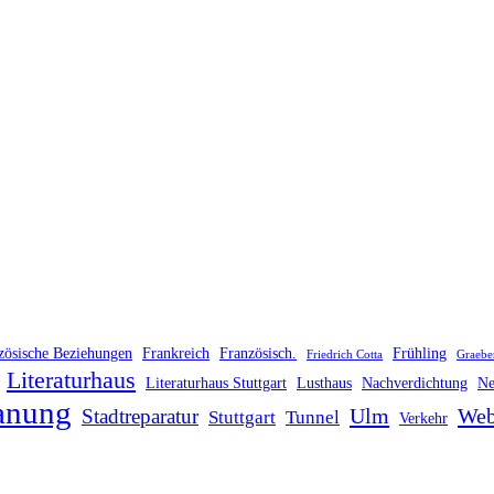
zösische Beziehungen
Frankreich
Französisch.
Frühling
Friedrich Cotta
Graebe
Literaturhaus
Literaturhaus Stuttgart
Lusthaus
Nachverdichtung
Ne
anung
Ulm
Web
Stadtreparatur
Stuttgart
Tunnel
Verkehr