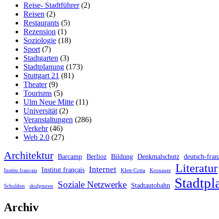
Reise- Stadtführer
(2)
Reisen
(2)
Restaurants
(5)
Rezension
(1)
Soziologie
(18)
Sport
(7)
Stadtgarten
(3)
Stadtplanung
(173)
Stuttgart 21
(81)
Theater
(9)
Tourisms
(5)
Ulm Neue Mitte
(11)
Universität
(2)
Veranstaltungen
(286)
Verkehr
(46)
Web 2.0
(27)
Architektur
Barcamp
Berlioz
Bildung
Denkmalschutz
deutsch-fran
Literatur
Internet
Institut français
Institu français
Klett-Cotta
Kronauer
Stadtpl
Soziale Netzwerke
Stadtautobahn
Schulden
skulpturen
Archiv