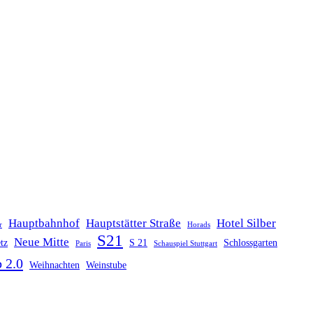
Hauptbahnhof
Hauptstätter Straße
Hotel Silber
r
Horads
S21
Neue Mitte
tz
S 21
Schlossgarten
Paris
Schauspiel Stuttgart
 2.0
Weihnachten
Weinstube