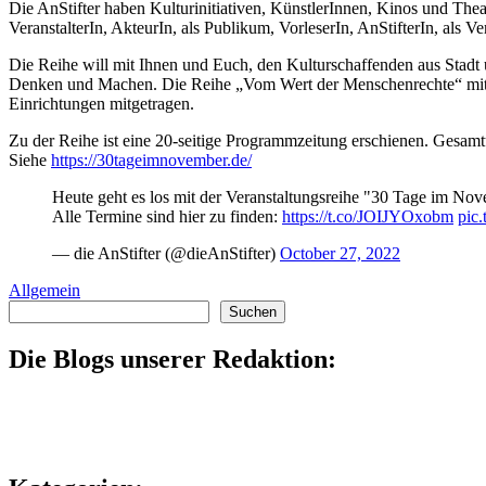
Die AnStifter haben Kulturinitiativen, KünstlerInnen, Kinos und Th
VeranstalterIn, AkteurIn, als Publikum, VorleserIn, AnStifterIn, als 
Die Reihe will mit Ihnen und Euch, den Kulturschaffenden aus Stadt 
Denken und Machen. Die Reihe „Vom Wert der Menschenrechte“ mit meh
Einrichtungen mitgetragen.
Zu der Reihe ist eine 20-seitige Programmzeitung erschienen. Gesam
Siehe
https://30tageimnovember.de/
Heute geht es los mit der Veranstaltungsreihe "30 Tage im N
Alle Termine sind hier zu finden:
https://t.co/JOIJYOxobm
pic
— die AnStifter (@dieAnStifter)
October 27, 2022
Allgemein
Suchen
Suchen
Die Blogs unserer Redaktion: