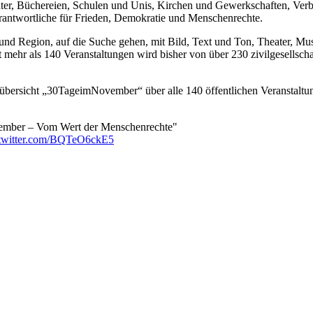
eater, Büchereien, Schulen und Unis, Kirchen und Gewerkschaften, Verb
Verantwortliche für Frieden, Demokratie und Menschenrechte.
und Region, auf die Suche gehen, mit Bild, Text und Ton, Theater, Mu
r als 140 Veranstaltungen wird bisher von über 230 zivilgesellschaft
tübersicht „30TageimNovember“ über alle 140 öffentlichen Veranstaltu
ovember – Vom Wert der Menschenrechte"
.twitter.com/BQTeO6ckE5