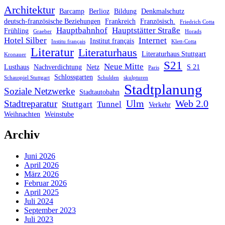
Architektur
Barcamp
Berlioz
Bildung
Denkmalschutz
deutsch-französische Beziehungen
Frankreich
Französisch.
Friedrich Cotta
Hauptbahnhof
Hauptstätter Straße
Frühling
Graeber
Horads
Hotel Silber
Internet
Institut français
Institu français
Klett-Cotta
Literatur
Literaturhaus
Literaturhaus Stuttgart
Kronauer
S21
Neue Mitte
Lusthaus
Nachverdichtung
Netz
S 21
Paris
Schlossgarten
Schauspiel Stuttgart
Schulden
skulpturen
Stadtplanung
Soziale Netzwerke
Stadtautobahn
Ulm
Web 2.0
Stadtreparatur
Stuttgart
Tunnel
Verkehr
Weihnachten
Weinstube
Archiv
Juni 2026
April 2026
März 2026
Februar 2026
April 2025
Juli 2024
September 2023
Juli 2023