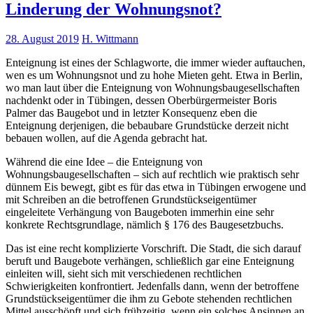
Linderung der Wohnungsnot?
28. August 2019
H. Wittmann
Enteignung ist eines der Schlagworte, die immer wieder auftauchen,
wen es um Wohnungsnot und zu hohe Mieten geht. Etwa in Berlin,
wo man laut über die Enteignung von Wohnungsbaugesellschaften
nachdenkt oder in Tübingen, dessen Oberbürgermeister Boris
Palmer das Baugebot und in letzter Konsequenz eben die
Enteignung derjenigen, die bebaubare Grundstücke derzeit nicht
bebauen wollen, auf die Agenda gebracht hat.
Während die eine Idee – die Enteignung von
Wohnungsbaugesellschaften – sich auf rechtlich wie praktisch sehr
dünnem Eis bewegt, gibt es für das etwa in Tübingen erwogene und
mit Schreiben an die betroffenen Grundstückseigentümer
eingeleitete Verhängung von Baugeboten immerhin eine sehr
konkrete Rechtsgrundlage, nämlich § 176 des Baugesetzbuchs.
Das ist eine recht komplizierte Vorschrift. Die Stadt, die sich darauf
beruft und Baugebote verhängen, schließlich gar eine Enteignung
einleiten will, sieht sich mit verschiedenen rechtlichen
Schwierigkeiten konfrontiert. Jedenfalls dann, wenn der betroffene
Grundstückseigentümer die ihm zu Gebote stehenden rechtlichen
Mittel ausschöpft und sich frühzeitig, wenn ein solches Ansinnen an