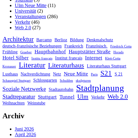
Ulm Neue Mitte
(11)
Universität
(2)
Veranstaltungen
(286)
Verkehr
(46)
Web 2.0
(27)
Architektur
Barcamp
Berlioz
Bildung
Denkmalschutz
deutsch-französische Beziehungen
Frankreich
Französisch.
Friedrich Cotta
Hauptbahnhof
Hauptstätter Straße
Frühling
Graeber
Horads
Hotel Silber
Internet
Institut français
Institu français
Klett-Cotta
Literatur
Literaturhaus
Literaturhaus Stuttgart
Kronauer
S21
Neue Mitte
Lusthaus
Nachverdichtung
Netz
S 21
Paris
Schlossgarten
Schauspiel Stuttgart
Schulden
skulpturen
Stadtplanung
Soziale Netzwerke
Stadtautobahn
Ulm
Web 2.0
Stadtreparatur
Stuttgart
Tunnel
Verkehr
Weihnachten
Weinstube
Archiv
Juni 2026
April 2026