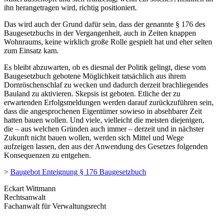
ihn herangetragen wird, richtig positioniert.
Das wird auch der Grund dafür sein, dass der genannte § 176 des
Baugesetzbuchs in der Vergangenheit, auch in Zeiten knappen
Wohnraums, keine wirklich große Rolle gespielt hat und eher selten
zum Einsatz kam.
Es bleibt abzuwarten, ob es diesmal der Politik gelingt, diese vom
Baugesetzbuch gebotene Möglichkeit tatsächlich aus ihrem
Dornröschenschlaf zu wecken und dadurch derzeit brachliegendes
Bauland zu aktivieren. Skepsis ist geboten. Etliche der zu
erwartenden Erfolgsmeldungen werden darauf zurückzuführen sein,
dass die angesprochenen Eigentümer sowieso in absehbarer Zeit
hatten bauen wollen. Und viele, vielleicht die meisten diejenigen,
die – aus welchen Gründen auch immer – derzeit und in nächster
Zukunft nicht bauen wollen, werden sich Mittel und Wege
aufzeigen lassen, den aus der Anwendung des Gesetzes folgenden
Konsequenzen zu entgehen.
>
Baugebot Enteignung § 176 Baugesetzbuch
Eckart Wittmann
Rechtsanwalt
Fachanwalt für Verwaltungsrecht