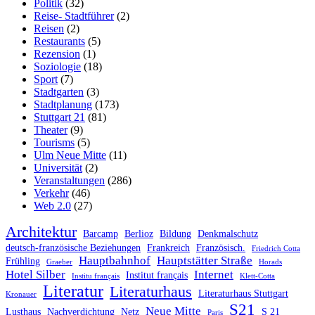
Politik
(32)
Reise- Stadtführer
(2)
Reisen
(2)
Restaurants
(5)
Rezension
(1)
Soziologie
(18)
Sport
(7)
Stadtgarten
(3)
Stadtplanung
(173)
Stuttgart 21
(81)
Theater
(9)
Tourisms
(5)
Ulm Neue Mitte
(11)
Universität
(2)
Veranstaltungen
(286)
Verkehr
(46)
Web 2.0
(27)
Architektur
Barcamp
Berlioz
Bildung
Denkmalschutz
deutsch-französische Beziehungen
Frankreich
Französisch.
Friedrich Cotta
Hauptbahnhof
Hauptstätter Straße
Frühling
Graeber
Horads
Hotel Silber
Internet
Institut français
Institu français
Klett-Cotta
Literatur
Literaturhaus
Literaturhaus Stuttgart
Kronauer
S21
Neue Mitte
Lusthaus
Nachverdichtung
Netz
S 21
Paris