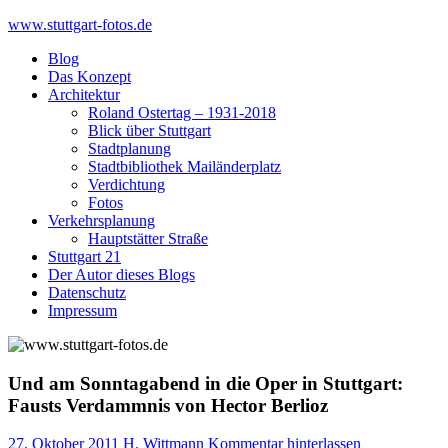
Skip
www.stuttgart-fotos.de
to
Blog
content
Das Konzept
Architektur
Roland Ostertag – 1931-2018
Blick über Stuttgart
Stadtplanung
Stadtbibliothek Mailänderplatz
Verdichtung
Fotos
Verkehrsplanung
Hauptstätter Straße
Stuttgart 21
Der Autor dieses Blogs
Datenschutz
Impressum
Und am Sonntagabend in die Oper in Stuttgart:
Fausts Verdammnis von Hector Berlioz
27. Oktober 2011
H. Wittmann
Kommentar hinterlassen