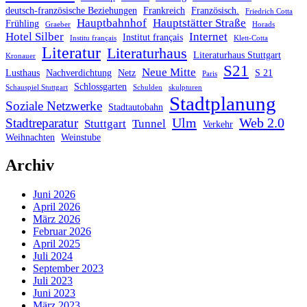
deutsch-französische Beziehungen
Frankreich
Französisch.
Friedrich Cotta
Hauptbahnhof
Hauptstätter Straße
Frühling
Graeber
Horads
Hotel Silber
Internet
Institut français
Institu français
Klett-Cotta
Literatur
Literaturhaus
Literaturhaus Stuttgart
Kronauer
S21
Neue Mitte
Lusthaus
Nachverdichtung
Netz
S 21
Paris
Schlossgarten
Schauspiel Stuttgart
Schulden
skulpturen
Stadtplanung
Soziale Netzwerke
Stadtautobahn
Ulm
Web 2.0
Stadtreparatur
Stuttgart
Tunnel
Verkehr
Weihnachten
Weinstube
Archiv
Juni 2026
April 2026
März 2026
Februar 2026
April 2025
Juli 2024
September 2023
Juli 2023
Juni 2023
März 2023