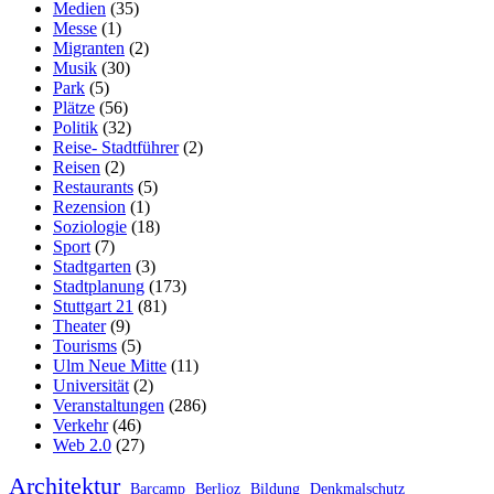
Medien
(35)
Messe
(1)
Migranten
(2)
Musik
(30)
Park
(5)
Plätze
(56)
Politik
(32)
Reise- Stadtführer
(2)
Reisen
(2)
Restaurants
(5)
Rezension
(1)
Soziologie
(18)
Sport
(7)
Stadtgarten
(3)
Stadtplanung
(173)
Stuttgart 21
(81)
Theater
(9)
Tourisms
(5)
Ulm Neue Mitte
(11)
Universität
(2)
Veranstaltungen
(286)
Verkehr
(46)
Web 2.0
(27)
Architektur
Barcamp
Berlioz
Bildung
Denkmalschutz