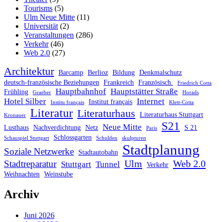
Tourisms
(5)
Ulm Neue Mitte
(11)
Universität
(2)
Veranstaltungen
(286)
Verkehr
(46)
Web 2.0
(27)
Architektur
Barcamp
Berlioz
Bildung
Denkmalschutz
deutsch-französische Beziehungen
Frankreich
Französisch.
Friedrich Cotta
Hauptbahnhof
Hauptstätter Straße
Frühling
Graeber
Horads
Hotel Silber
Internet
Institut français
Institu français
Klett-Cotta
Literatur
Literaturhaus
Literaturhaus Stuttgart
Kronauer
S21
Neue Mitte
Lusthaus
Nachverdichtung
Netz
S 21
Paris
Schlossgarten
Schauspiel Stuttgart
Schulden
skulpturen
Stadtplanung
Soziale Netzwerke
Stadtautobahn
Ulm
Web 2.0
Stadtreparatur
Stuttgart
Tunnel
Verkehr
Weihnachten
Weinstube
Archiv
Juni 2026