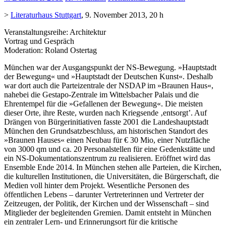
>
Literaturhaus Stuttgart
, 9. November 2013, 20 h
Veranstaltungsreihe: Architektur
Vortrag und Gespräch
Moderation: Roland Ostertag
München war der Ausgangspunkt der NS-Bewegung. »Hauptstadt
der Bewegung« und »Hauptstadt der Deutschen Kunst«. Deshalb
war dort auch die Parteizentrale der NSDAP im »Braunen Haus«,
nahebei die Gestapo-Zentrale im Wittelsbacher Palais und die
Ehrentempel für die »Gefallenen der Bewegung«. Die meisten
dieser Orte, ihre Reste, wurden nach Kriegsende ‚entsorgt’. Auf
Drängen von Bürgerinitiativen fasste 2001 die Landeshauptstadt
München den Grundsatzbeschluss, am historischen Standort des
»Braunen Hauses« einen Neubau für € 30 Mio, einer Nutzfläche
von 3000 qm und ca. 20 Personalstellen für eine Gedenkstätte und
ein NS-Dokumentationszentrum zu realisieren. Eröffnet wird das
Ensemble Ende 2014. In München stehen alle Parteien, die Kirchen,
die kulturellen Institutionen, die Universitäten, die Bürgerschaft, die
Medien voll hinter dem Projekt. Wesentliche Personen des
öffentlichen Lebens – darunter Vertreterinnen und Vertreter der
Zeitzeugen, der Politik, der Kirchen und der Wissenschaft – sind
Mitglieder der begleitenden Gremien. Damit entsteht in München
ein zentraler Lern- und Erinnerungsort für die kritische