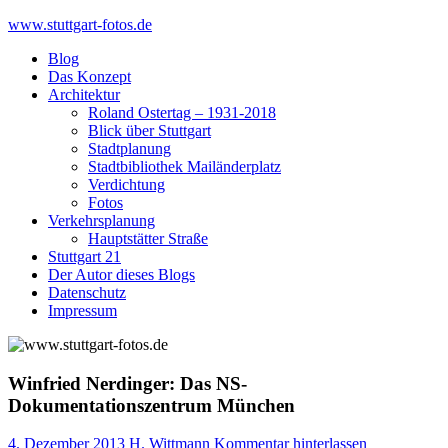
Skip
www.stuttgart-fotos.de
to
Blog
content
Das Konzept
Architektur
Roland Ostertag – 1931-2018
Blick über Stuttgart
Stadtplanung
Stadtbibliothek Mailänderplatz
Verdichtung
Fotos
Verkehrsplanung
Hauptstätter Straße
Stuttgart 21
Der Autor dieses Blogs
Datenschutz
Impressum
Winfried Nerdinger: Das NS-
Dokumentationszentrum München
4. Dezember 2013
H. Wittmann
Kommentar hinterlassen