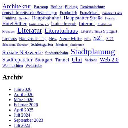
Architektur
Barcamp
Berlioz
Bildung
Denkmalschutz
deutsch-französische Beziehungen
Frankreich
Französisch.
Friedrich Cotta
Hauptbahnhof
Hauptstätter Straße
Frühling
Graeber
Horads
Hotel Silber
Internet
Institut français
Institu français
Klett-Cotta
Literatur
Literaturhaus
Literaturhaus Stuttgart
Kronauer
S21
Neue Mitte
Lusthaus
Nachverdichtung
Netz
S 21
Paris
Schlossgarten
Schauspiel Stuttgart
Schulden
skulpturen
Stadtplanung
Soziale Netzwerke
Stadtautobahn
Ulm
Web 2.0
Stadtreparatur
Stuttgart
Tunnel
Verkehr
Weihnachten
Weinstube
Archiv
Juni 2026
April 2026
März 2026
Februar 2026
April 2025
Juli 2024
September 2023
Juli 2023